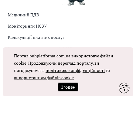
Медичний ПДВ
Моніторинги НСЗУ
Калькуляції платних послуг
Коригувальна накладна від МОЗ
Портал buhplatforma.com.ua використовує файли
Оплата праці в КНП
cookie. Продовжуючи перегляд порталу, ви
погоджуєтеся з
політикою конфіденційності
та
ОТРИМАТИ ДОСТУП
використанням файлів cookie
Згоден
Контакти