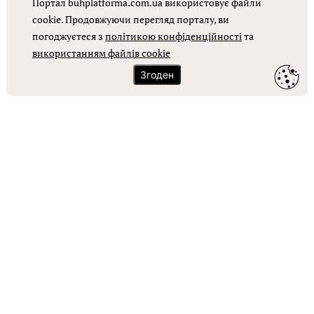
Портал buhplatforma.com.ua використовує файли
Оплата праці в КНП
cookie. Продовжуючи перегляд порталу, ви
погоджуєтеся з
політикою конфіденційності
та
використанням файлів cookie
ОТРИМАТИ ДОСТУП
Згоден
Контакти
Зворотний зв'язок
Карта сайту
Політика використання файлів cookie
Політика конфіденційності
© Головбух, 2026. Усі права захищено