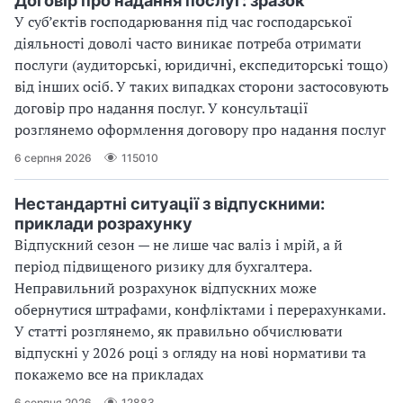
Договір про надання послуг: зразок
У суб’єктів господарювання під час господарської
діяльності доволі часто виникає потреба отримати
послуги (аудиторські, юридичні, експедиторські тощо)
від інших осіб. У таких випадках сторони застосовують
договір про надання послуг. У консультації
розглянемо оформлення договору про надання послуг
6 серпня 2026
115010
Нестандартні ситуації з відпускними:
приклади розрахунку
Відпускний сезон — не лише час валіз і мрій, а й
період підвищеного ризику для бухгалтера.
Неправильний розрахунок відпускних може
обернутися штрафами, конфліктами і перерахунками.
У статті розглянемо, як правильно обчислювати
відпускні у 2026 році з огляду на нові нормативи та
покажемо все на прикладах
6 серпня 2026
12883