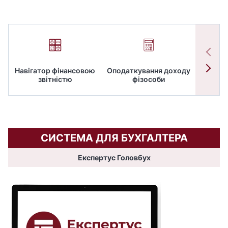
Навігатор фінансовою
Оподаткування доходу
ПД
звітністю
фізособи
СИСТЕМА ДЛЯ БУХГАЛТЕРА
Експертус Головбух