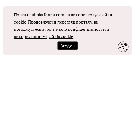
Коригувальна накладна від МОЗ
Портал buhplatforma.com.ua використовує файли
Оплата праці в КНП
cookie. Продовжуючи перегляд порталу, ви
погоджуєтеся з
політикою конфіденційності
та
використанням файлів cookie
ОТРИМАТИ ДОСТУП
Згоден
Контакти
Зворотний зв'язок
Карта сайту
Політика використання файлів cookie
Політика конфіденційності