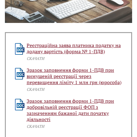
Реєстраційна заява платника податку на
додану вартість (форма № 1-ПДВ)
СКАЧАТИ
Зразок заповнення форми 1-ПДВ при
вимушеній реєстрації через
перевищення ліміту 1 млн грн (юрособа)
СКАЧАТИ
Зразок заповнення форми 1-ПДВ при
добровільній реєстрації ФОП з
зазначенням бажаної дати початку
діяльності
СКАЧАТИ