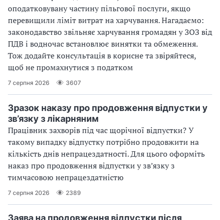
оподатковувану частину пільгової послуги, якщо
перевищили ліміт витрат на харчування. Нагадаємо:
законодавство звільняє харчування громадян у ЗОЗ від
ПДВ і водночас встановлює винятки та обмеження.
Тож додайте консультація в корисне та звіряйтеся,
щоб не промахнутися з податком
7 серпня 2026
3607
Зразок наказу про продовження відпустки у
зв’язку з лікарняним
Працівник захворів під час щорічної відпустки? У
такому випадку відпустку потрібно продовжити на
кількість днів непрацездатності. Для цього оформіть
наказ про продовження відпустки у зв’язку з
тимчасовою непрацездатністю
7 серпня 2026
2389
Заява на продовження відпустки після