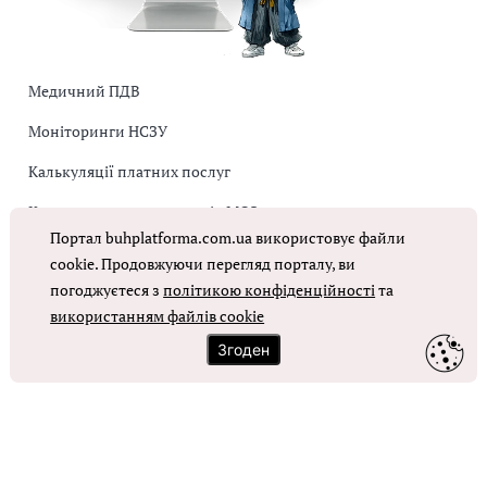
Медичний ПДВ
Моніторинги НСЗУ
Калькуляції платних послуг
Коригувальна накладна від МОЗ
Портал buhplatforma.com.ua використовує файли
Оплата праці в КНП
cookie. Продовжуючи перегляд порталу, ви
погоджуєтеся з
політикою конфіденційності
та
використанням файлів cookie
ОТРИМАТИ ДОСТУП
Згоден