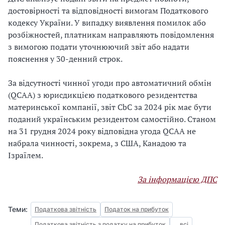
достовірності та відповідності вимогам Податкового
кодексу України. У випадку виявлення помилок або
розбіжностей, платникам направляють повідомлення
з вимогою подати уточнюючий звіт або надати
пояснення у 30-денний строк.
За відсутності чинної угоди про автоматичний обмін
(QCAA) з юрисдикцією податкового резидентства
материнської компанії, звіт CbC за 2024 рік має бути
поданий українським резидентом самостійно. Станом
на 31 грудня 2024 року відповідна угода QCAA не
набрала чинності, зокрема, з США, Канадою та
Ізраїлем.
За інформацією ДПС
Теми:
Податкова звітність
Податок на прибуток
Податкова звітність з податку на прибуток
... всі