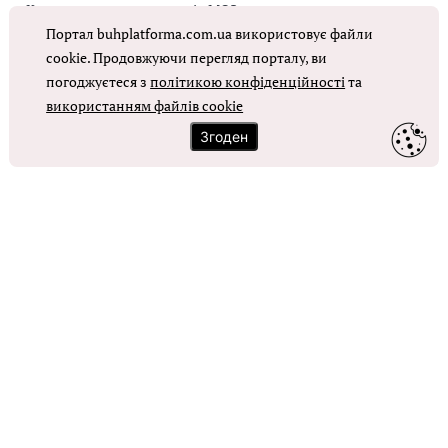
Коригувальна накладна від МОЗ
Портал buhplatforma.com.ua використовує файли
Оплата праці в КНП
cookie. Продовжуючи перегляд порталу, ви
погоджуєтеся з
політикою конфіденційності
та
використанням файлів cookie
ОТРИМАТИ ДОСТУП
Згоден
Контакти
Зворотний зв'язок
Карта сайту
Політика використання файлів cookie
Політика конфіденційності