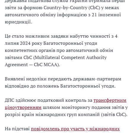
Державна податкова служба України отримала перші
звіти за формою Country-by-Country (CbC) у межах
автоматичного обміну інформацією з 21 іноземної
юрисдикції.
Це стало можливим завдяки набуттю чинності з 4
липня 2024 року Багатосторонньої угоди
компетентних органів про автоматичний обмін
звітами CbC (Multilateral Competent Authority
Agreement — CbC MCAA).
Виявлені недоліки передають державам-партнерам
відповідно до положень Багатосторонньої угоди.
ДПС здійснює податковий контроль за
трансфертним
ціноутворенням
шляхом моніторингу подання звітів у
розрізі країн міжнародних груп компаній (звітів CbC).
На підставі
повідомлень про участь у міжнародних