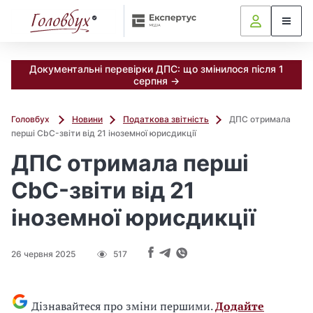
Документальні перевірки ДПС: що змінилося після 1
серпня →
Головбух
Новини
Податкова звітність
ДПС отримала
перші CbC-звіти від 21 іноземної юрисдикції
ДПС отримала перші
CbC-звіти від 21
іноземної юрисдикції
26 червня 2025
517
Дізнавайтеся про зміни першими.
Додайте