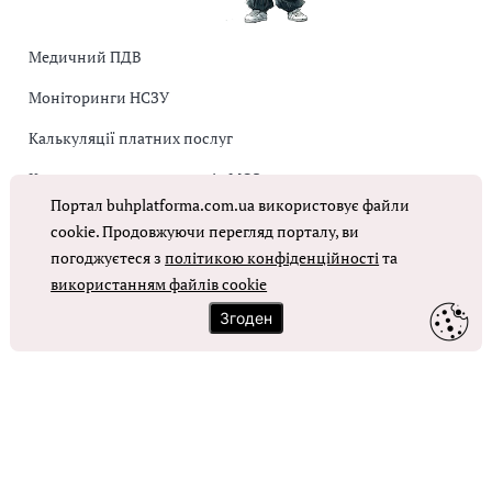
Медичний ПДВ
Моніторинги НСЗУ
Калькуляції платних послуг
Коригувальна накладна від МОЗ
Портал buhplatforma.com.ua використовує файли
Оплата праці в КНП
cookie. Продовжуючи перегляд порталу, ви
погоджуєтеся з
політикою конфіденційності
та
ОТРИМАТИ ДОСТУП
використанням файлів cookie
Згоден
Контакти