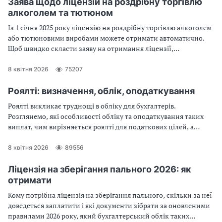
Заява щодо ліцензій на роздрібну торгівлю
алкоголем та тютюном
Із 1 січня 2025 року ліцензію на роздрібну торгівлю алкоголем
або тютюновими виробами можете отримати автоматично.
Щоб швидко скласти заяву на отримання ліцензії,
скористайтеся зразком
8 квітня 2026
75207
Роялті: визначення, облік, оподаткування
Роялті викликає труднощі в обліку для бухгалтерів.
Розглянемо, які особливості обліку та оподаткування таких
виплат, чим вирізняється роялті для податкових цілей, а
також що саме слід врахувати у ліцензійному договорі, аби не
було податкових проблем із роялті
8 квітня 2026
89556
Ліцензія на зберігання пального 2026: як
отримати
Кому потрібна ліцензія на зберігання пального, скільки за неї
доведеться заплатити і які документи зібрати за оновленими
правилами 2026 року, який бухгалтерський облік таких