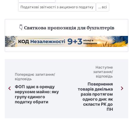
Податкові звітності з акцизного податку
... всі
👇
Святкова пропозиція для бухгалтерів
Наступне
запитання/
Попереднє запитання/
відповідь
відповідь
Повернення
ФОП здає в оренду
товарів декілька
нерухоме майно: яку
разів протягом
групу єдиного
одного дня: як
податку обрати
скласти РК до
ПН