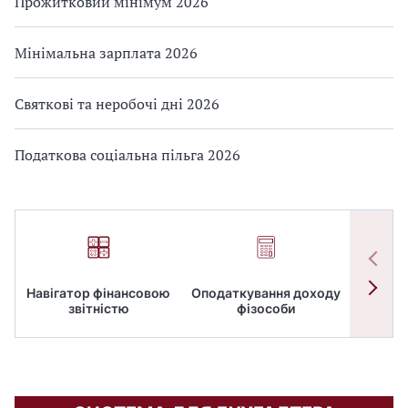
Прожитковий мінімум 2026
Мінімальна зарплата 2026
Святкові та неробочі дні 2026
Податкова соціальна пільга 2026
Навігатор фінансовою
Оподаткування доходу
ПД
звітністю
фізособи