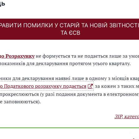
дь
РАВИТИ ПОМИЛКИ У СТАРІЙ ТА НОВІЙ ЗВІТНОСТ
ТА ЄСВ
до Розрахунку
не формується та не подається лише за умо
 показників для декларування протягом усього кварталу.
ики для декларування наявні лише в одному з місяців квар
до Податкового розрахунку подається
за кожен з таких мі
 прокреслюються (у разі подання документа в електронному
не заповнюються).
ЗІР, катег