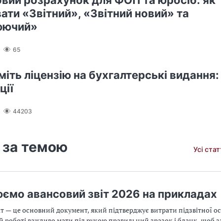
вий розрахунок для ФОП та юросіб: як
ати «Звітний», «Звітний новий» та
юючий»
65
іть ліцензію на бухгалтерські видання:
ції
44203
 за темою
Усі ста
ємо авансовий звіт 2026 на прикладах
т — це основний документ, який підтверджує витрати підзвітної ос
й роботі важливо мати під рукою правильний зразок і бланк, щоб 