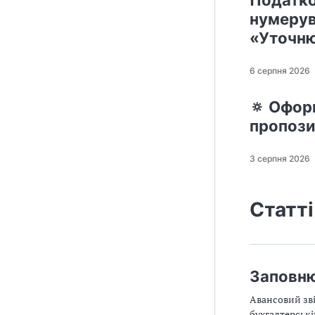
Податко
нумерув
«Уточн
6 серпня 2026
🔅 Оформ
пропози
3 серпня 2026
Статті
Заповню
Авансовий зві
бухгалтерські