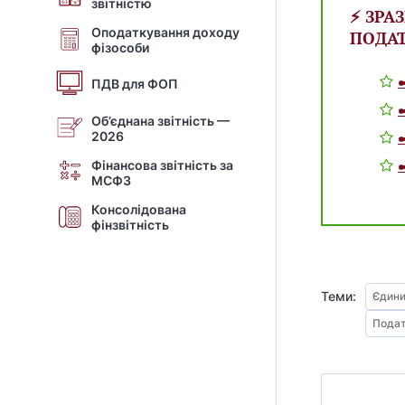
звітністю
⚡️ ЗР
Оподаткування доходу
ПОДАТ
фізособи
ПДВ для ФОП
Об’єднана звітність —
2026
Фінансова звітність за
МСФЗ
Консолідована
фінзвітність
Теми:
Єдини
Подат