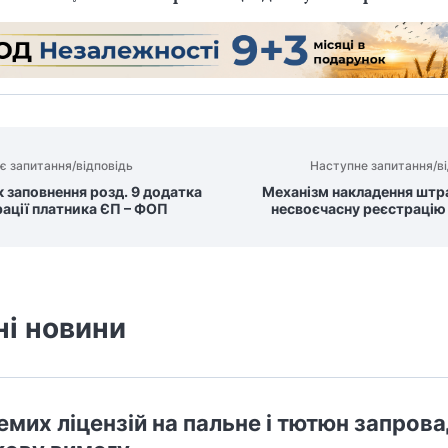
є запитання/відповідь
Наступне запитання/ві
 заповнення розд. 9 додатка
Механізм накладення штра
рації платника ЄП – ФОП
несвоєчасну реєстрацію
ні новини
емих ліцензій на пальне і тютюн запров