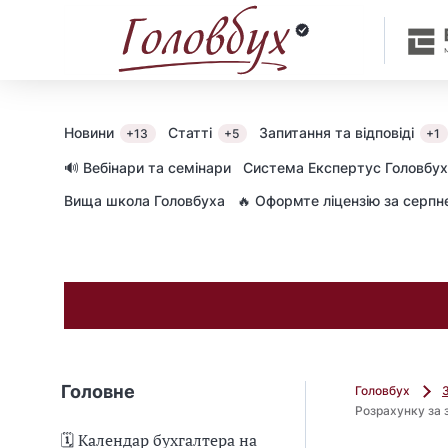
Новини
Статті
Запитання та відповіді
+13
+5
+1
🔊 Вебінари та семінари
Cистема Експертус Головбух
Вища школа Головбуха
🔥 Оформте ліцензію за серп
Головне
Головбух
Розрахунку за 
🗓️ Календар бухгалтера на