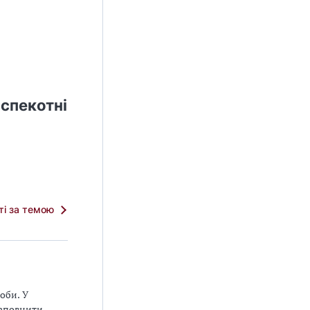
 спекотні
тті за темою
оби. У
заповнити