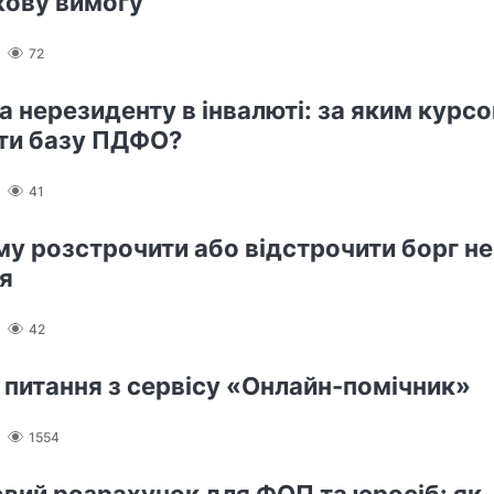
кову вимогу
72
а нерезиденту в інвалюті: за яким курс
ти базу ПДФО?
41
му розстрочити або відстрочити борг не
я
42
і питання з сервісу «Онлайн-помічник»
1554