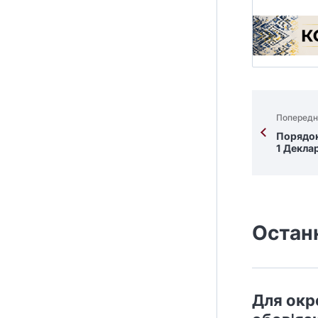
Попередн
Порядок
1 Декла
Остан
Для окр