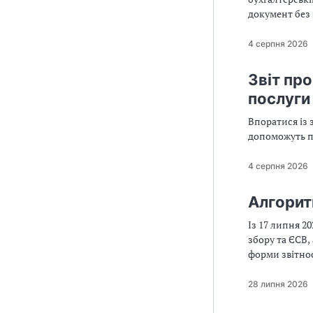
документ без 
4 серпня 2026
Звіт пр
послуги
Впоратися із 
допоможуть пі
4 серпня 2026
Алгорит
Із 17 липня 2
збору та ЄСВ
форми звітнос
повинні подав
уникнути типо
28 липня 2026
у статті