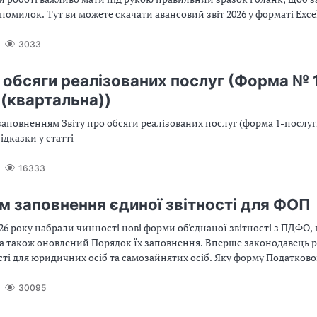
помилок. Тут ви можете скачати авансовий звіт 2026 у форматі Exce
3033
о обсяги реалізованих послуг (Форма № 
 (квартальна))
заповненням Звіту про обсяги реалізованих послуг (форма 1-послуг
дказки у статті
16333
м заповнення єдиної звітності для ФОП
026 року набрали чинності нові форми об'єднаної звітності з ПДФО,
, а також оновлений Порядок їх заповнення. Вперше законодавець 
ті для юридичних осіб та самозайнятих осіб. Яку форму Податково
ати підприємці, які особливості її заповнення, на що звернути ува
вих помилок, та які зміни необхідно врахувати під час звітування
30095