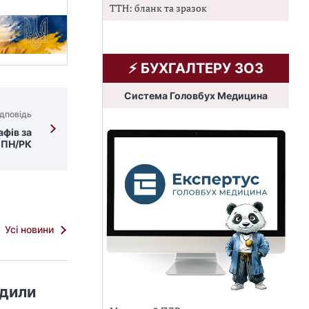
ТТН: бланк та зразок
⚡️ БУХГАЛТЕРУ ЗОЗ
Система Головбух Медицина
дповідь
фів за
 ПН/РК
Усі новини
адили