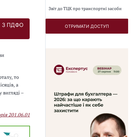
Звіт до ТЦК про транспортні засоби
І З ПДФО
ОТРИМАТИ ДОСТУП
ви
талу, то
сяців, а
 вигляді –
орія 201.06.01