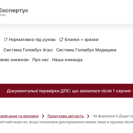
📑 Нормативка під рукою
📋 Бланки + зразки
Система Головбух Агро
Система Головбух Медицина
невою знижкою
Про нас
Наша команда
Документальні перевірки ДПС: що змінилося після 1 серпня
Запитання та відповіді
Податкова звітність
Чи формувати Додаток
звітний квартал, якщо показники декларування наявні лише в одному міся