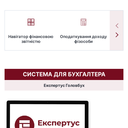
Навігатор фінансовою
Оподаткування доходу
ПД
звітністю
фізособи
СИСТЕМА ДЛЯ БУХГАЛТЕРА
Експертус Головбух