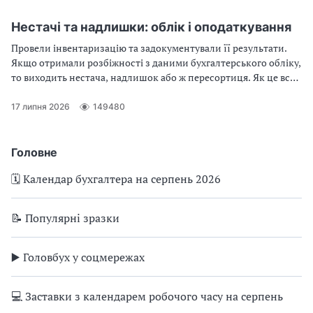
їх можна проводити, розрахунки в іноземній валюті — це
питання даного огляду.
Нестачі та надлишки: облік і оподаткування
Провели інвентаризацію та задокументували її результати.
Якщо отримали розбіжності з даними бухгалтерського обліку,
то виходить нестача, надлишок або ж пересортиця. Як це все
обліковувати та оподатковувати щодо запасів і необоротних
активів — дізнаєтеся в консультації
17 липня 2026
149480
Головне
🗓️ Календар бухгалтера на серпень 2026
📝 Популярні зразки
▶️ Головбух у соцмережах
💻 Заставки з календарем робочого часу на серпень