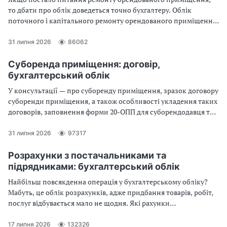
то дбати про облік доведеться точно бухгалтеру. Облік
поточного і капітального ремонту орендованого приміщення,
його поліпшення та добудови, нюанси оподаткування – у
консультації
31 липня 2026
86062
Суборенда приміщення: договір,
бухгалтерський облік
У консультації — про суборенду приміщення, зразок договору
суборенди приміщення, а також особливості укладення таких
договорів, заповнення форми 20-ОПП для суборендодавця та
суборендаря, а також бухгалтерські проведення для обох
сторін
31 липня 2026
97317
Розрахунки з постачальниками та
підрядниками: бухгалтерський облік
Найбільш повсякденна операція у бухгалтерському обліку?
Мабуть, це облік розрахунків, адже придбання товарів, робіт,
послуг відбувається мало не щодня. Які рахунки
використовуються, облік податкового кредиту з ПДВ, як
впливає система оподаткування на розрахунки та в якій формі
17 липня 2026
132326