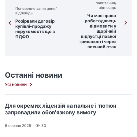
запитання/
відповідь
Попереднє запитання/
відповідь
Чи має право
роботодавець
Розірвали договір
відмовити у
купівлі-продажу
щорічній
нерухомості: що з
відпустці повної
ПДФО
тривалості через
воєнний стан
Останні новини
Усі новини
Для окремих ліцензій на пальне і тютюн
запровадили обов'язкову вимогу
6 серпня 2026
80