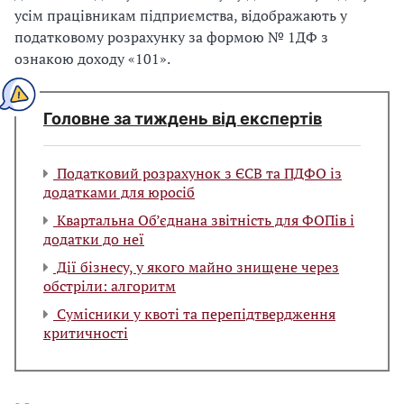
усім працівникам підприємства, відображають у
податковому розрахунку за формою № 1ДФ з
ознакою доходу «101».
Головне за тиждень від експертів
Податковий розрахунок з ЄСВ та ПДФО із
додатками для юросіб
Квартальна Об’єднана звітність для ФОПів і
додатки до неї
Дії бізнесу, у якого майно знищене через
обстріли: алгоритм
Сумісники у квоті та перепідтвердження
критичності