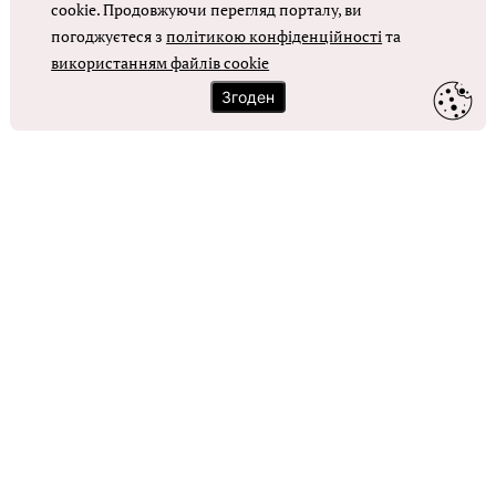
cookie. Продовжуючи перегляд порталу, ви
погоджуєтеся з
політикою конфіденційності
та
ОТРИМАТИ ДОСТУП
використанням файлів cookie
Згоден
Контакти
Зворотний зв'язок
Карта сайту
Політика використання файлів cookie
Політика конфіденційності
© Головбух, 2026. Усі права захищено