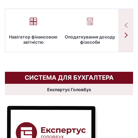
Навігатор фінансовою
Оподаткування доходу
ПД
звітністю
фізособи
СИСТЕМА ДЛЯ БУХГАЛТЕРА
Експертус Головбух