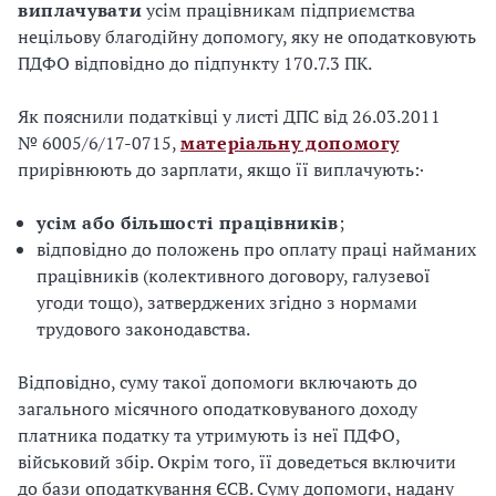
виплачувати
усім працівникам підприємства
нецільову благодійну допомогу, яку не оподатковують
ПДФО відповідно до підпункту 170.7.3 ПК.
Як пояснили податківці у листі ДПС від 26.03.2011
№ 6005/6/17-0715,
матеріальну допомогу
прирівнюють до зарплати, якщо її виплачують:·
усім або більшості працівників
;
відповідно до положень про оплату праці найманих
працівників (колективного договору, галузевої
угоди тощо), затверджених згідно з нормами
трудового законодавства.
Відповідно, суму такої допомоги включають до
загального місячного оподатковуваного доходу
платника податку та утримують із неї ПДФО,
військовий збір. Окрім того, її доведеться включити
до бази оподаткування ЄСВ. Суму допомоги, надану