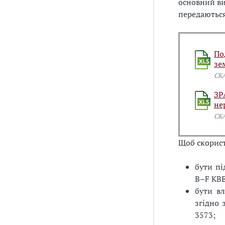
основний ви
передаються
По
зе
СК
ЗР
не
СК
Щоб скорист
бути пі
B–F КВЕ
бути вл
згідно 
3573;