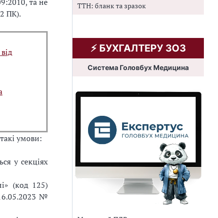
9:2010, та не
ТТН: бланк та зразок
.2 ПК).
⚡️ БУХГАЛТЕРУ ЗОЗ
 від
Система Головбух Медицина
а
такі умови:
ся у секціях
і» (код 125)
16.05.2023 №