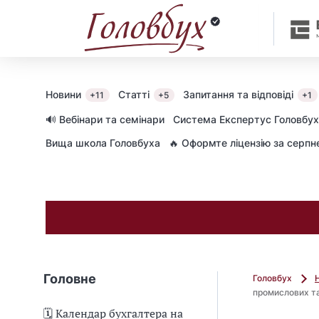
Новини
Статті
Запитання та відповіді
+11
+5
+1
🔊 Вебінари та семінари
Cистема Експертус Головбух
Вища школа Головбуха
🔥 Оформте ліцензію за серп
Головне
Головбух
промислових та
🗓️ Календар бухгалтера на