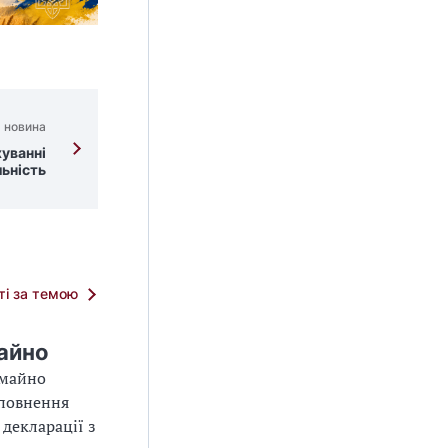
 новина
уванні
льність
тті за темою
айно
 майно
аповнення
 декларації з