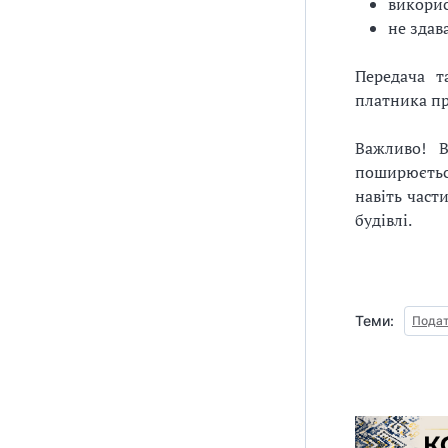
викорис
не здав
Передача т
платника пр
Важливо! В
поширюється
навіть част
будівлі.
Теми:
Подат