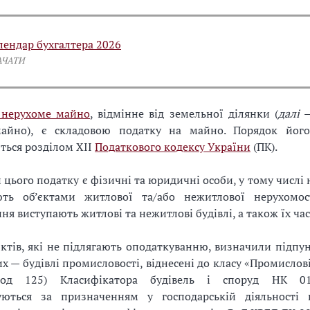
лендар бухгалтера 2026
АЧАТИ
 нерухоме майно
, відмінне від земельної ділянки (
далі
—
айно), є складовою податку на майно. Порядок його
ться розділом XII
Податкового кодексу України
(ПК).
цього податку є фізичні та юридичні особи, у тому числі
ють об’єктами житлової та/або нежитлової нерухомос
ня виступають житлові та нежитлові будівлі, а також їх час
єктів, які не підлягають оподаткуванню, визначили підпу
их — будівлі промисловості, віднесені до класу «Промислові
(код 125) Класифікатора будівель і споруд НК 0
уються за призначенням у господарській діяльності 