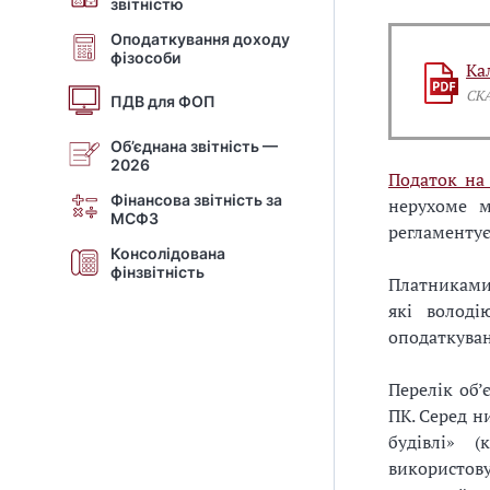
звітністю
Оподаткування доходу
фізособи
Ка
СК
ПДВ для ФОП
Об’єднана звітність —
2026
Податок на
Фінансова звітність за
нерухоме м
МСФЗ
регламентує
Консолідована
фінзвітність
Платниками 
які володі
оподаткуван
Перелік об’
ПК. Серед н
будівлі» 
використов