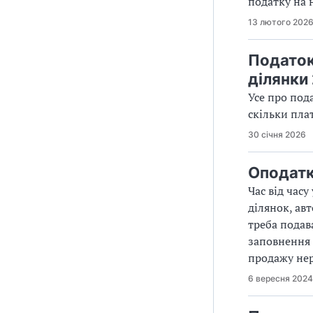
податку на 
13 лютого 202
Податок
ділянки
Усе про под
скільки пла
30 січня 2026
Оподатк
Час від час
ділянок, ав
треба подав
заповнення 
продажу нер
6 вересня 2024