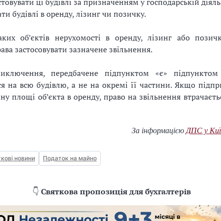
товувати ці будівлі за призначенням у господарській діяль
ати будівлі в оренду, лізинг чи позичку.
аких об’єктів нерухомості в оренду, лізинг або позич
ава застосовувати зазначене звільнення.
иключення, передбачене підпунктом «є» підпунктом 
 на всю будівлю, а не на окремі її частини. Якщо підпр
ину площі об’єкта в оренду, право на звільнення втрачаєть
За інформацією
ДПС у Киї
кові новини
Податок на майно
👇
Святкова пропозиція для бухгалтерів