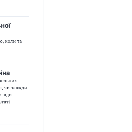
ної
о, коли та
йна
емельних
і, чи завжди
иклади
ьтаті