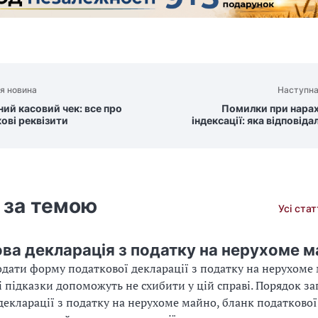
я новина
Наступна
ний касовий чек: все про
Помилки при нарах
кові реквізити
індексації: яка відповіда
 за темою
Усі ста
ва декларація з податку на нерухоме м
одати форму податкової декларації з податку на нерухоме
і підказки допоможуть не схибити у цій справі. Порядок з
декларації з податку на нерухоме майно, бланк податкової