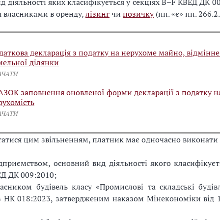
д діяльності яких класифікується у секціях B–F КВЕД ДК 00
 власниками в оренду,
лізинг
чи
позичку
(пп. «є» пп. 266.2
даткова декларація з податку на нерухоме майно, відмінне
мельної ділянки
АЧАТИ
АЗОК заповнення оновленої форми декларації з податку н
рухомість
АЧАТИ
атися цим звільненням, платник має одночасно виконати 
дприємством, основний вид діяльності якого класифікуєть
Д ДК 009:2010;
асником будівель класу «Промислові та складські будівл
з НК 018:2023, затвердженим наказом Мінекономіки від 