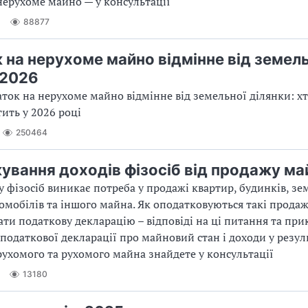
нерухоме майно — у консультації
6
88877
 на нерухоме майно відмінне від земель
 2026
аток на нерухоме майно відмінне від земельної ділянки: хт
тить у 2026 році
250464
ування доходів фізосіб від продажу ма
у у фізосіб виникає потреба у продажі квартир, будинків, з
томобілів та іншого майна. Як оподатковуються такі продаж
ати податкову декларацію – відповіді на ці питання та пр
податкової декларації про майновий стан і доходи у резул
ухомого та рухомого майна знайдете у консультації
13180