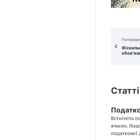
Попередн
Фіскаль
обов’яз
Статті
Податко
Встигніть п
вчасно. Наш
податкової 