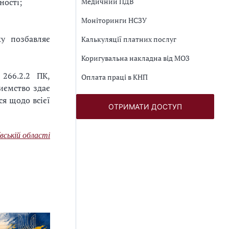
Медичний ПДВ
ності;
Моніторинги НСЗУ
ку позбавляє
Калькуляції платних послуг
Коригувальна накладна від МОЗ
266.2.2 ПК,
Оплата праці в КНП
иємство здає
ся щодо всієї
ОТРИМАТИ ДОСТУП
вській області