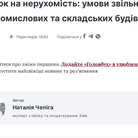
к на нерухомість: умови звіль
ромислових та складських буді
Переглядів:
1640
Поділитися у
йтеся про зміни першими.
Додайте «Головбух» в улюблен
устити найсвіжіші новини та роз’яснення
Автор
Наталія Чепіга
експерт з обліку та оподаткування, Київ