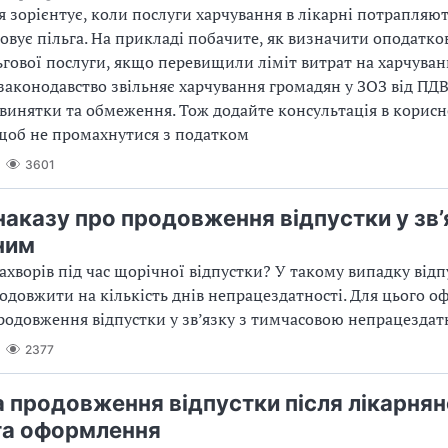
я зорієнтує, коли послуги харчування в лікарні потрапляют
овує пільга. На прикладі побачите, як визначити оподатко
ьгової послуги, якщо перевищили ліміт витрат на харчуван
законодавство звільняє харчування громадян у ЗОЗ від ПДВ
винятки та обмеження. Тож додайте консультація в корисн
 щоб не промахнутися з податком
3601
наказу про продовження відпустки у зв’
ним
ахворів під час щорічної відпустки? У такому випадку відп
одовжити на кількість днів непрацездатності. Для цього о
родовження відпустки у зв’язку з тимчасовою непрацездат
2377
а продовження відпустки після лікарнян
та оформлення