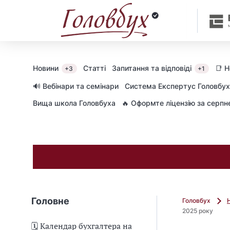
Новини
Статті
Запитання та відповіді
📑 
+3
+1
🔊 Вебінари та семінари
Cистема Експертус Головбух
Вища школа Головбуха
🔥 Оформте ліцензію за серп
Головне
Головбух
2025 року
🗓️ Календар бухгалтера на