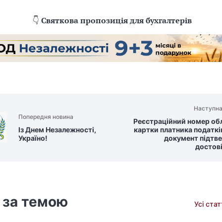
👇
Святкова пропозиція для бухгалтерів
Наступна
Попередня новина
Реєстраційний номер обл
Із Днем Незалежності,
картки платника податкі
Україно!
документ підтв
достові
 за темою
Усі ста