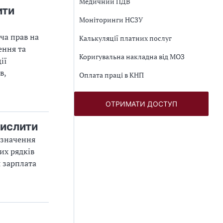
Медичний ПДВ
ити
Моніторинги НСЗУ
ча прав на
Калькуляції платних послуг
ення та
Коригувальна накладна від МОЗ
ії
в,
Оплата праці в КНП
ОТРИМАТИ ДОСТУП
числити
изначення
их рядків
я зарплата