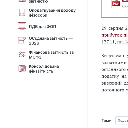
звітністю
СК
Оподаткування доходу
фізособи
ПДВ для ФОП
29 серпня 
прибуток п
Об’єднана звітність —
137.11, пп. 
2026
Фінансова звітність за
Звертаємо 
МСФЗ
валютними 
Консолідована
останнього 
фінзвітність
податку на
внесений д
поточного м
Теми:
Подат