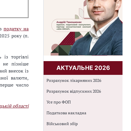
 з
податку на
2025 року (п.
 із торгівлі
 не пізніше
АКТУАЛЬНЕ 2026
вий внесок із
мної валюти,
Розрахунок лікарняних 2026
 перше число
Розрахунок відпускних 2026
Усе про ФОП
ькій області
Податкова накладна
Військовий збір