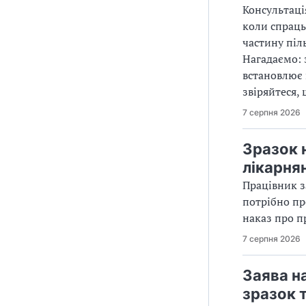
Консультаці
коли спраць
частину піл
Нагадаємо: 
встановлює 
звіряйтеся,
7 серпня 2026
Зразок 
лікарня
Працівник з
потрібно пр
наказ про п
7 серпня 2026
Заява н
зразок 