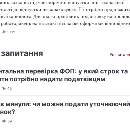
ник захворів під час щорічної відпустки, дні тимчасової
ності до відпустки не зараховують. Її потрібно продовжит
нів лікарняного. Для цього працівник подає заяву на продо
А роботодавець на підставі цієї заяви оформлює відповідни
5712
 запитання
Усі питанн
тальна перевірка ФОП: у який строк та 
ти потрібно надати податківцям
45
ів минули: чи можна подати уточнюючий
нок?
59