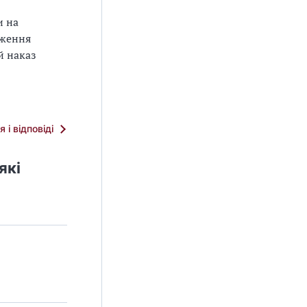
и на
вження
й наказ
я і відповіді
які