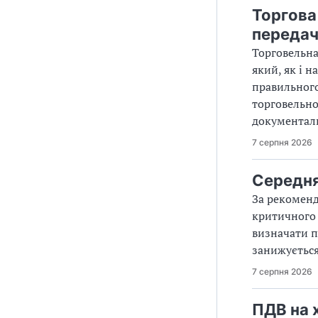
Торгова
передач
Торговельна
який, як і 
правильного
торговельно
документаль
7 серпня 2026
Середня
За рекомен
критичного 
визначати п
занижуєтьс
7 серпня 2026
ПДВ на х