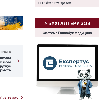
ТТН: бланк та зразок
⚡️ БУХГАЛТЕРУ ЗОЗ
Система Головбух Медицина
 новина
ікової
в: який
ерджує
рність
тті за темою