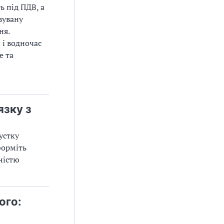
ь під ПДВ, а
вувану
ня.
 і водночас
е та
язку з
устку
форміть
ністю
ого: