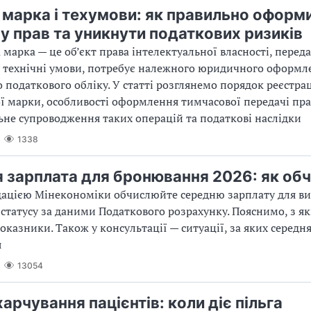
 марка і техумови: як правильно оформ
у прав та уникнути податкових ризиків
 марка — це об’єкт права інтелектуальної власності, переда
на технічні умови, потребує належного юридичного оформл
 податкового обліку. У статті розглянемо порядок реєстрац
ї марки, особливості оформлення тимчасової передачі пра
не супроводження таких операцій та податкові наслідки
1338
 зарплата для бронювання 2026: як об
дацією Мінекономіки обчислюйте середню зарплату для в
статусу за даними Податкового розрахунку. Пояснимо, з як
оказники. Також у консультації — ситуації, за яких середн
я
13054
арчування пацієнтів: коли діє пільга