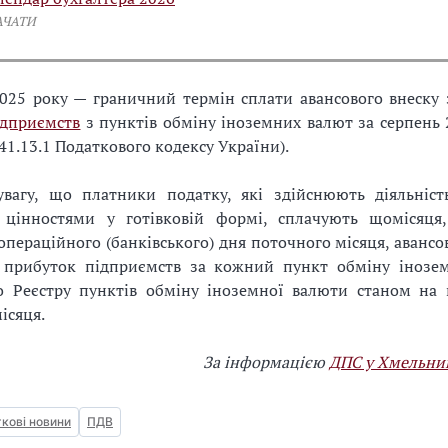
АЧАТИ
2025 року — граничний термін сплати авансового внеску
ідприємств
з пунктів обміну іноземних валют за серпень 
141.13.1 Податкового кодексу України).
увагу, що платники податку, які здійснюють діяльність
цінностями у готівковій формі, сплачують щомісяця,
операційного (банківського) дня поточного місяця, авансо
 прибуток підприємств за кожний пункт обміну інозе
о Реєстру пунктів обміну іноземної валюти станом на
ісяця.
За інформацією
ДПС у Хмельниц
кові новини
ПДВ