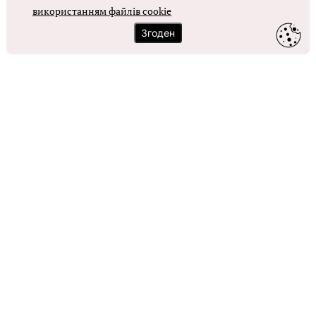
використанням файлів cookie
ОТРИМАТИ ДОСТУП
Згоден
Контакти
Зворотний зв'язок
Карта сайту
Політика використання файлів cookie
Політика конфіденційності
© Головбух, 2026. Усі права захищено
Повне або часткове копіювання будь-яких матеріалів сайту,
цитування, публікація їх анотованих оглядів допускаються лише з
письмового дозволу редакції сайту Головбух