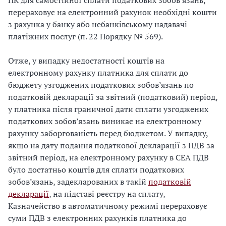
ПК для самостійної сплати податкових зобов’язань,
перераховує на електронний рахунок необхідні кошти
з рахунка у банку або небанківському надавачі
платіжних послуг (п. 22 Порядку № 569).
Отже, у випадку недостатності коштів на
електронному рахунку платника для сплати до
бюджету узгоджених податкових зобов’язань по
податковій декларації за звітний (податковий) період,
у платника після граничної дати сплати узгоджених
податкових зобов’язань виникає на електронному
рахунку заборгованість перед бюджетом. У випадку,
якщо на дату подання податкової декларації з ПДВ за
звітний період, на електронному рахунку в СЕА ПДВ
було достатньо коштів для сплати податкових
зобов’язань, задекларованих в такій
податковій
декларації
, на підставі реєстру на сплату,
Казначейство в автоматичному режимі перераховує
суми ПДВ з електронних рахунків платника до