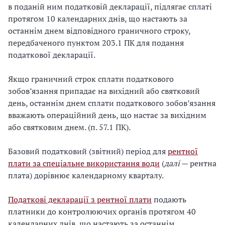
в поданій ним податковій декларації, підлягає сплаті
протягом 10 календарних днів, що настають за
останнім днем відповідного граничного строку,
передбаченого пунктом 203.1 ПК для подання
податкової декларації.
Якщо граничний строк сплати податкового
зобов’язання припадає на вихідний або святковий
день, останнім днем сплати податкового зобов’язання
вважають операційний день, що настає за вихідним
або святковим днем. (п. 57.1 ПК).
Базовий податковий (звітний) період для
рентної
плати за спеціальне використання води
(
далі
— рентна
плата) дорівнює календарному кварталу.
Податкові декларації з рентної плати
подають
платники до контролюючих органів протягом 40
календарних днів, що настають за останнім