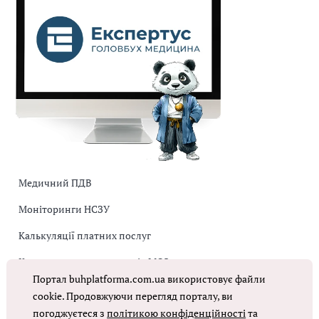
Медичний ПДВ
Моніторинги НСЗУ
Калькуляції платних послуг
Коригувальна накладна від МОЗ
Портал buhplatforma.com.ua використовує файли
Оплата праці в КНП
cookie. Продовжуючи перегляд порталу, ви
погоджуєтеся з
політикою конфіденційності
та