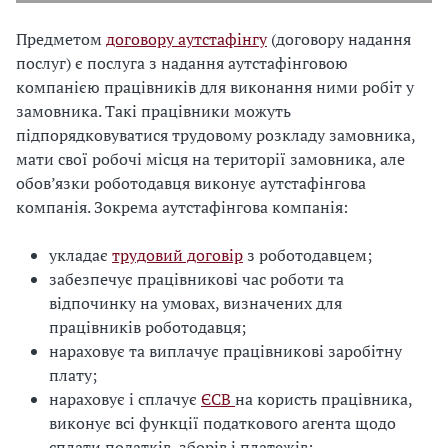
Предметом
договору аутстафiнгу
(договору надання
послуг) є послуга з надання аутстафiнговою
компанiєю працiвникiв для виконання ними робiт у
замовника. Такi працiвники можуть
пiдпорядковуватися трудовому розкладу замовника,
мати свої робочi мiсця на територiї замовника, але
обов’язки роботодавця виконує аутстафiнгова
компанiя. Зокрема аутстафiнгова компанiя:
укладає
трудовий договiр
з роботодавцем;
забезпечує працiвниковi час роботи та
вiдпочинку на умовах, визначених для
працiвникiв роботодавця;
нараховує та виплачує працiвниковi заробiтну
плату;
нараховує i сплачує
ЄСВ
на користь працiвника,
виконує всі функції податкового агента щодо
сплати податків, зборів і платежів;