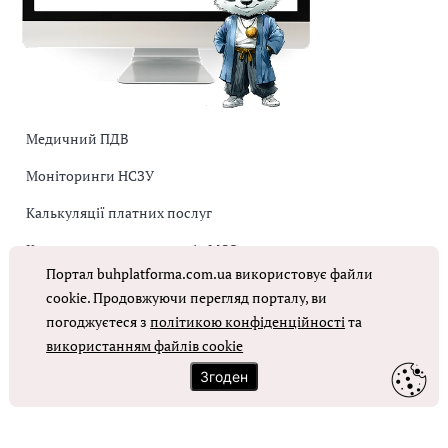
Медичний ПДВ
Моніторинги НСЗУ
Калькуляції платних послуг
Коригувальна накладна від МОЗ
Портал buhplatforma.com.ua використовує файли
Оплата праці в КНП
cookie. Продовжуючи перегляд порталу, ви
погоджуєтеся з
політикою конфіденційності
та
використанням файлів cookie
ОТРИМАТИ ДОСТУП
Згоден