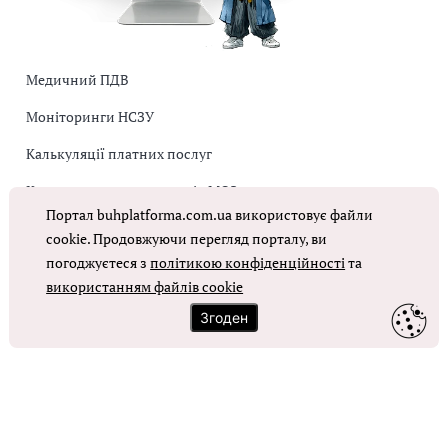
Медичний ПДВ
Моніторинги НСЗУ
Калькуляції платних послуг
Коригувальна накладна від МОЗ
Портал buhplatforma.com.ua використовує файли
Оплата праці в КНП
cookie. Продовжуючи перегляд порталу, ви
погоджуєтеся з
політикою конфіденційності
та
використанням файлів cookie
ОТРИМАТИ ДОСТУП
Згоден