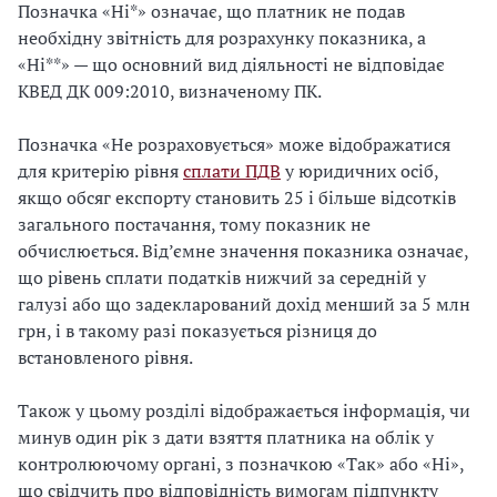
Позначка «Ні*» означає, що платник не подав
необхідну звітність для розрахунку показника, а
«Ні**» — що основний вид діяльності не відповідає
КВЕД ДК 009:2010, визначеному ПК.
Позначка «Не розраховується» може відображатися
для критерію рівня
сплати ПДВ
у юридичних осіб,
якщо обсяг експорту становить 25 і більше відсотків
загального постачання, тому показник не
обчислюється. Від’ємне значення показника означає,
що рівень сплати податків нижчий за середній у
галузі або що задекларований дохід менший за 5 млн
грн, і в такому разі показується різниця до
встановленого рівня.
Також у цьому розділі відображається інформація, чи
минув один рік з дати взяття платника на облік у
контролюючому органі, з позначкою «Так» або «Ні»,
що свідчить про відповідність вимогам підпункту