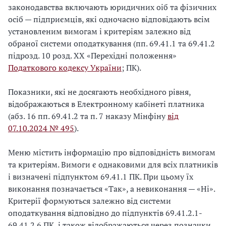
законодавства включають юридичних оіб та фізичних
осіб — підприємців, які одночасно відповідають всім
установленим вимогам і критеріям залежно від
обраної системи оподаткування (пп. 69.41.1 та 69.41.2
підрозд. 10 розд. XX «Перехідні положення»
Податкового кодексу України
; ПК).
Показники, які не досягають необхідного рівня,
відображаються в Електронному кабінеті платника
(абз. 16 пп. 69.41.2 та п. 7 наказу Мінфіну
від
07.10.2024 № 495
).
Меню містить інформацію про відповідність вимогам
та критеріям. Вимоги є однаковими для всіх платників
і визначені підпунктом 69.41.1 ПК. При цьому їх
виконання позначається «Так», а невиконання — «Ні».
Критерії формуються залежно від системи
оподаткування відповідно до підпунктів 69.41.2.1-
69.41.2.6 ПК, і також відображаються через позначки.