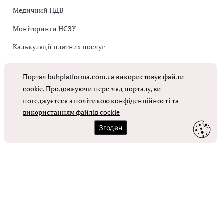
Медичний ПДВ
Моніторинги НСЗУ
Калькуляції платних послуг
Коригувальна накладна від МОЗ
Портал buhplatforma.com.ua використовує файли
Оплата праці в КНП
cookie. Продовжуючи перегляд порталу, ви
погоджуєтеся з
політикою конфіденційності
та
ОТРИМАТИ ДОСТУП
використанням файлів cookie
Згоден
Контакти
Зворотний зв'язок