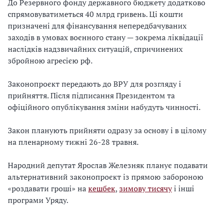
До Резервного фонду державного бюджету додатково
спрямовуватиметься 40 млрд гривень. Ці кошти
призначені для фінансування непередбачуваних
заходів в умовах воєнного стану — зокрема ліквідації
наслідків надзвичайних ситуацій, спричинених
збройною агресією рф.
Законопроєкт передають до ВРУ для розгляду і
прийняття. Після підписання Президентом та
офіційного опублікування зміни набудуть чинності.
Закон планують прийняти одразу за основу і в цілому
на пленарному тижні 26-28 травня.
Народний депутат Ярослав Железняк планує подавати
альтернативний законопроєкт із прямою забороною
«роздавати гроші» на
кешбек
,
зимову тисячу
і інші
програми Уряду.