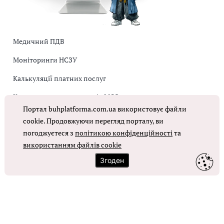
Медичний ПДВ
Моніторинги НСЗУ
Калькуляції платних послуг
Коригувальна накладна від МОЗ
Портал buhplatforma.com.ua використовує файли
Оплата праці в КНП
cookie. Продовжуючи перегляд порталу, ви
погоджуєтеся з
політикою конфіденційності
та
ОТРИМАТИ ДОСТУП
використанням файлів cookie
Згоден