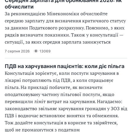
Середня зарплата для бронювання 2026: як
обчислити
За рекомендацією Мінекономіки обчислюйте
середню зарплату для визначення критичного статусу
за даними Податкового розрахунку. Пояснимо, з яких
рядків визначати показники. Також у консультації —
ситуації, за яких середня зарплата занижується
7 серпня 2026
13069
ПДВ на харчування пацієнтів: коли діє пільга
Консультація зорієнтує, коли послуги харчування в
лікарні потрапляють під ПДВ, а коли спрацьовує
пільга. На прикладі побачите, як визначити
оподатковувану частину пільгової послуги, якщо
перевищили ліміт витрат на харчування. Нагадаємо:
законодавство звільняє харчування громадян у ЗОЗ від
ПДВ і водночас встановлює винятки та обмеження.
Тож додайте консультація в корисне та звіряйтеся,
щоб не промахнутися з податком