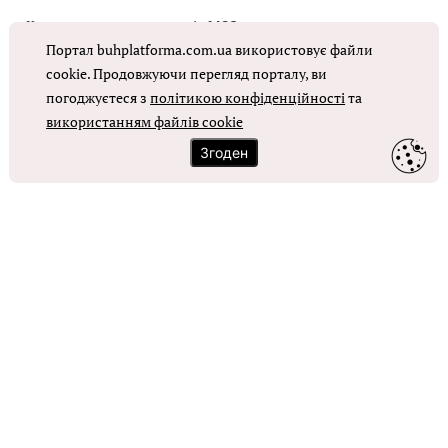
Коригувальна накладна від МОЗ
Портал buhplatforma.com.ua використовує файли
Оплата праці в КНП
cookie. Продовжуючи перегляд порталу, ви
погоджуєтеся з
політикою конфіденційності
та
використанням файлів cookie
ОТРИМАТИ ДОСТУП
Згоден
Контакти
Зворотний зв'язок
Карта сайту
Політика використання файлів cookie
Політика конфіденційності