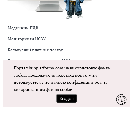
Медичний ПДВ
Моніторинги НСЗУ
Калькуляції платних послуг
Коригувальна накладна від МОЗ
Портал buhplatforma.com.ua використовує файли
Оплата праці в КНП
cookie. Продовжуючи перегляд порталу, ви
погоджуєтеся з
політикою конфіденційності
та
ОТРИМАТИ ДОСТУП
використанням файлів cookie
Згоден