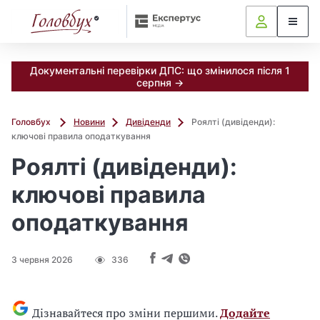
Документальні перевірки ДПС: що змінилося після 1
серпня →
Головбух
Новини
Дивіденди
Роялті (дивіденди):
ключові правила оподаткування
Роялті (дивіденди):
ключові правила
оподаткування
3 червня 2026
336
Дізнавайтеся про зміни першими.
Додайте