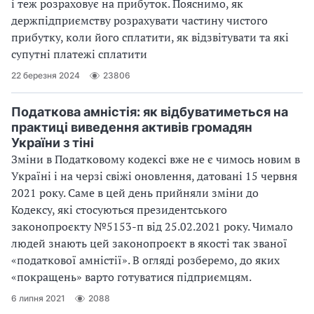
і теж розраховує на прибуток. Пояснимо, як
держпідприємству розрахувати частину чистого
прибутку, коли його сплатити, як відзвітувати та які
супутні платежі сплатити
22 березня 2024
23806
Податкова амністія: як відбуватиметься на
практиці виведення активів громадян
України з тіні
Зміни в Податковому кодексі вже не є чимось новим в
Україні і на черзі свіжі оновлення, датовані 15 червня
2021 року. Саме в цей день прийняли зміни до
Кодексу, які стосуються президентського
законопроєкту №5153-п від 25.02.2021 року. Чимало
людей знають цей законопроєкт в якості так званої
«податкової амністії». В огляді розберемо, до яких
«покращень» варто готуватися підприємцям.
6 липня 2021
2088