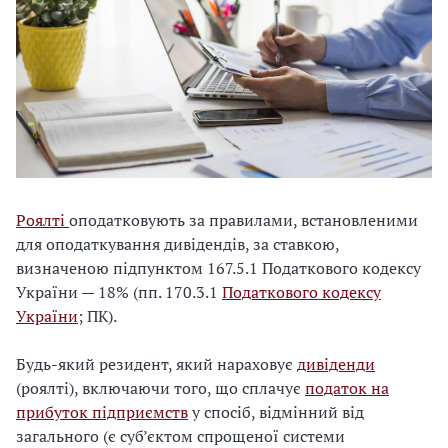
Роялті
оподатковують за правилами, встановленими
для оподаткування дивідендів, за ставкою,
визначеною підпунктом 167.5.1 Податкового кодексу
України — 18% (пп. 170.3.1
Податкового кодексу
України
; ПК).
Будь-який резидент, який нараховує
дивіденди
(роялті), включаючи того, що сплачує
податок на
прибуток підприємств
у спосіб, відмінний від
загального (є суб’єктом спрощеної системи