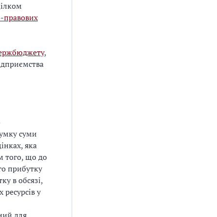
цілком
о-правових
держбюджету
,
підприємства
о
сумку суми
інках, яка
м того, що до
го прибутку
ку в обсязі,
 ресурсів у
ний для