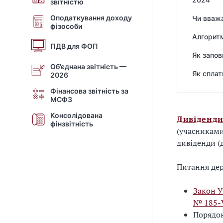
звітністю
Оподаткування доходу
Чи вваж
фізособи
Алгоритм
ПДВ для ФОП
Як запов
Об’єднана звітність —
Як сплат
2026
Фінансова звітність за
МСФЗ
Консолідована
Дивіденд
фінзвітність
(учасниками
дивіденди (
Питання дер
Закон У
№ 185-
Порядок