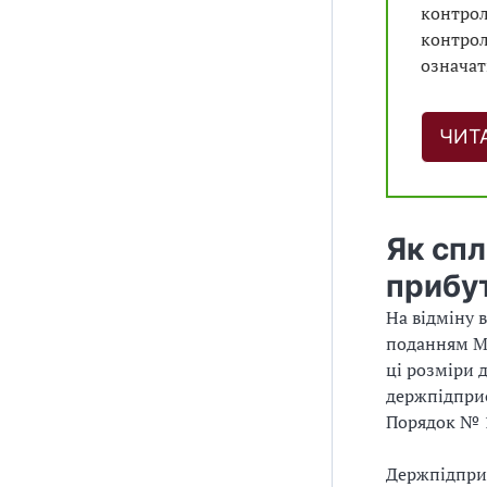
контрол
контрол
означат
ЧИТ
Як спл
прибу
На відміну 
поданням М
ці розміри 
держпідприє
Порядок № 1
Держпідприє