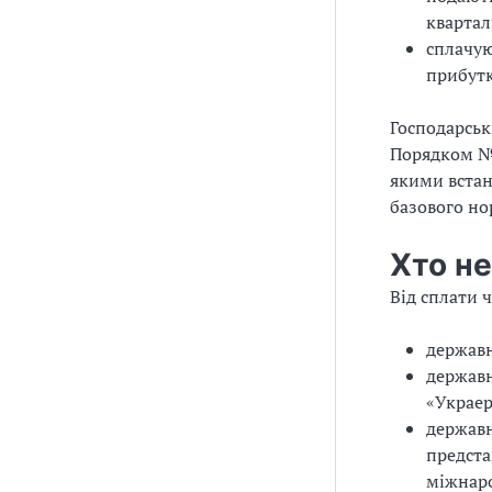
квартал
сплачую
прибутк
Господарськ
Порядком № 
якими встан
базового но
Хто не
Від сплати 
державн
державн
«Украер
державн
предста
міжнаро