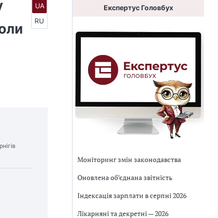
у
UA
Експертус Головбух
RU
коли
рнігів
Моніторинг змін законодавства
Оновлена об’єднана звітність
Індексація зарплати в серпні 2026
Лікарняні та декретні — 2026