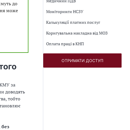
Медичний ПДВ
имуть до
ння може
Моніторинги НСЗУ
Калькуляції платних послуг
Коригувальна накладна від МОЗ
Оплата праці в КНП
ОТРИМАТИ ДОСТУП
того
 КМУ за
ми доводять
ва, тобто
становлює
,
без