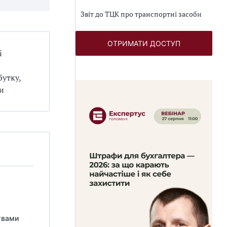
Звіт до ТЦК про транспортні засоби
ОТРИМАТИ ДОСТУП
і
бутку,
ти
твами