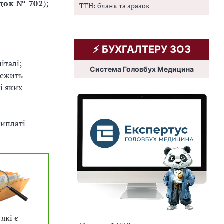
док № 702
);
ТТН: бланк та зразок
⚡️ БУХГАЛТЕРУ ЗОЗ
італі;
Система Головбух Медицина
лежить
і яких
иплаті
які є