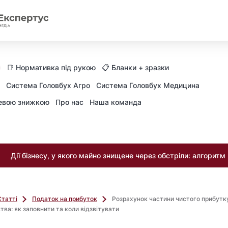
📑 Нормативка під рукою
📋 Бланки + зразки
Система Головбух Агро
Система Головбух Медицина
невою знижкою
Про нас
Наша команда
Дії бізнесу, у якого майно знищене через обстріли: алгоритм
Статті
Податок на прибуток
Розрахунок частини чистого прибутк
ва: як заповнити та коли відзвітувати