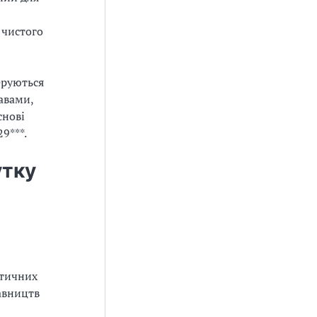
 чистого
еруються
авами,
снові
9***.
утку
атичних
авництв