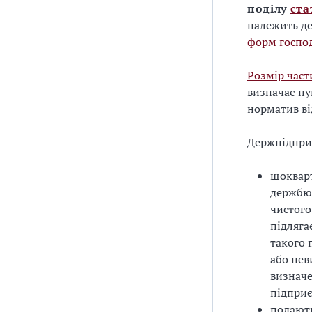
поділу
ста
належить де
форм госпо
Розмір част
визначає пу
норматив ві
Держпідпри
щокварт
держбюд
чистого
підляга
такого 
або нев
визначе
підприє
подають