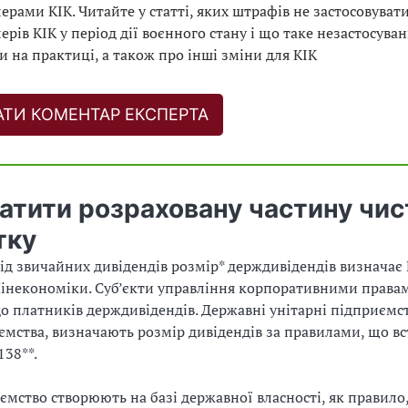
ерами КІК. Читайте у статті, яких штрафів не застосовуват
ерів КІК у період дії воєнного стану і що таке незастосува
и на практиці, а також про інші зміни для КІК
АТИ КОМЕНТАР ЕКСПЕРТА
атити розраховану частину чис
тку
від звичайних дивідендів розмір* держдивідендів визначає
інекономіки. Суб’єкти управління корпоративними права
до платників держдивідендів. Державні унітарні підприємст
мства, визначають розмір дивідендів за правилами, що в
38**.
мство створюють на базі державної власності, як правило