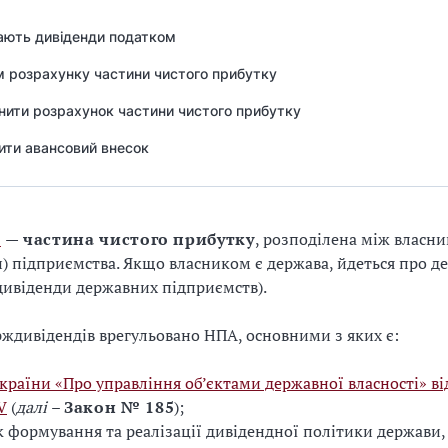
ають дивіденди податком
 розрахунку частини чистого прибутку
нити розрахунок частини чистого прибутку
ити авансовий внесок
и
— частина чистого прибутку
, розподілена між власн
) підприємства. Якщо власником є держава, йдеться про д
дивіденди державних підприємств).
ждивідендів врегульовано НПА, основними з яких є:
країни «Про управління об’єктами державної власності» ві
V
(
далі
–
Закон № 185
);
 формування та реалізації дивідендної політики держави,