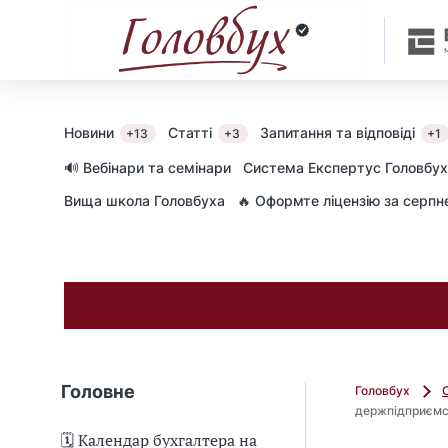
Новини
Статті
Запитання та відповіді
+13
+3
+1
🔊 Вебінари та семінари
Cистема Експертус Головбух
Вища школа Головбуха
🔥 Оформте ліцензію за серп
Головне
Головбух
держпідприємст
🗓️ Календар бухгалтера на