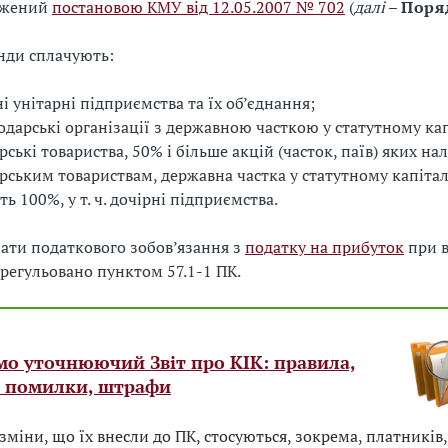
джений
постановою КМУ від 12.05.2007 № 702
(
далі
–
Поря
нди сплачують:
і унітарні підприємства та їх об’єднання;
подарські організації з державною часткою у статутному кап
рські товариства, 50% і більше акцій (часток, паїв) яких на
рським товариствам, державна частка у статутному капітал
ть 100%, у т. ч. дочірні підприємства.
ати податкового зобов’язання з
податку на прибуток
при в
врегульовано пунктом 57.1-1 ПК.
мо уточнюючий Звіт про КІК: правила,
і помилки, штрафи
зміни, що їх внесли до ПК, стосуються, зокрема, платників, 