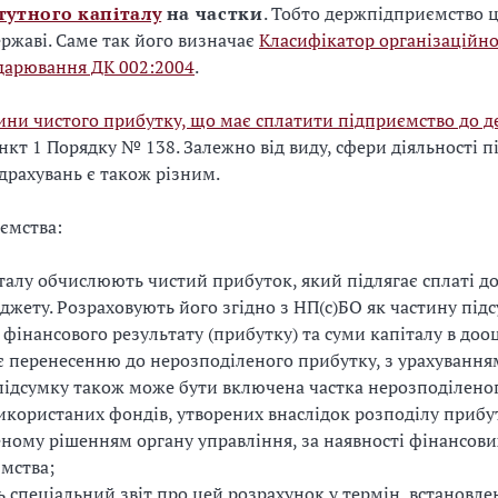
тутного капіталу
на частки
. Тобто держпідприємство 
ржаві. Саме так його визначає
Класифікатор організаційн
дарювання ДК 002:2004
.
ини чистого прибутку, що має сплатити підприємство до 
нкт 1 Порядку № 138. Залежно від виду, сфери діяльності 
драхувань є також різним.
ємства:
алу обчислюють чистий прибуток, який підлягає сплаті д
жету. Розраховують його згідно з НП(с)БО як частину під
 фінансового результату (прибутку) та суми капіталу в дооц
є перенесенню до нерозподіленого прибутку, з урахування
підсумку також може бути включена частка нерозподілено
икористаних фондів, утворених внаслідок розподілу прибут
ному рішенням органу управління, за наявності фінансових
мства;
 спеціальний звіт про цей розрахунок у термін, встановле