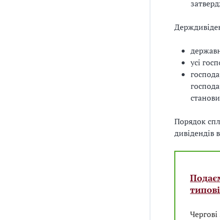
затвер
Держдивіде
державн
усі гос
господа
господа
станови
Порядок спл
дивідендів 
Подає
типов
Чергові 