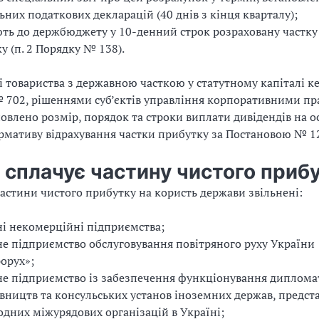
ьних податкових декларацій (40 днів з кінця кварталу);
ть до держбюджету у 10-денний строк розраховану частку
у (п. 2 Порядку № 138).
і товариства з державною часткою у статутному капіталі к
702, рішеннями суб’єктів управління корпоративними пр
овлено розмір, порядок та строки виплати дивідендів на о
рмативу відрахування частки прибутку за Постановою № 12
 сплачує частину чистого приб
частини чистого прибутку на користь держави звільнені:
і некомерційні підприємства;
е підприємство обслуговування повітряного руху України
орух»;
е підприємство із забезпечення функціонування диплом
вництв та консульських установ іноземних держав, предст
дних міжурядових організацій в Україні;