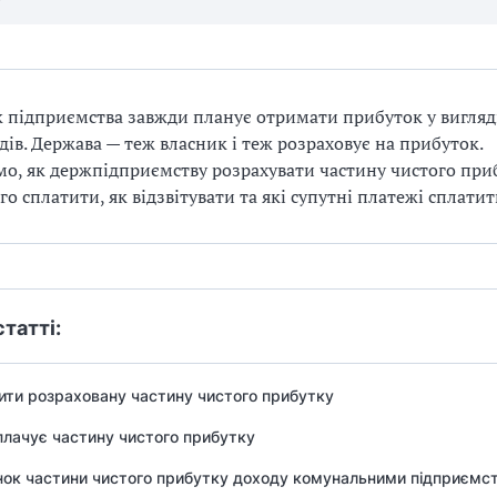
 підприємства завжди планує отримати прибуток у вигляд
дів. Держава — теж власник і теж розраховує на прибуток.
о, як держпідприємству розрахувати частину чистого при
го сплатити, як відзвітувати та які супутні платежі сплати
статті:
ити розраховану частину чистого прибутку
плачує частину чистого прибутку
нок частини чистого прибутку доходу комунальними підприємс