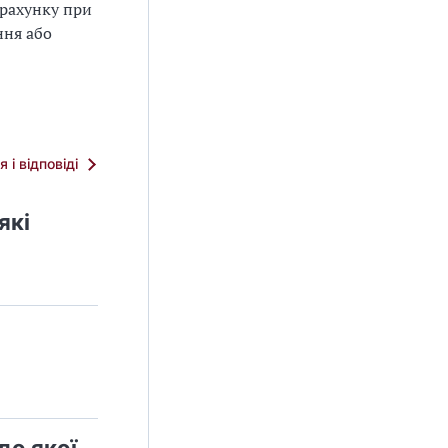
зрахунку при
ння або
я і відповіді
які
до якої