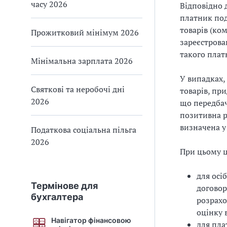
часу 2026
Відповідно д
платник под
товарів (ком
Прожитковий мінімум 2026
зареєстрова
такого плат
Мінімальна зарплата 2026
У випадках,
Святкові та неробочі дні
товарів, пр
2026
що передбач
позитивна р
визначена у
Податкова соціальна пільга
2026
При цьому ц
для осі
Термінове для
договор
бухгалтера
розрахо
оцінку 
Навігатор фінансовою
для пла