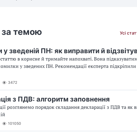
 за темою
Усі ста
у зведеній ПН: як виправити й відзвіту
статтю в корисне й тримайте напохваті. Вона підказуватим
омилки у зведених ПН. Рекомендації експерта підкріпили
3472
ція з ПДВ: алгоритм заповнення
ції розглянемо порядок складання декларації з ПДВ та як 
ній
101050