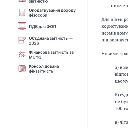
звітністю
нижче з
Оподаткування доходу
фізособи
Для цілей р
користуванн
ПДВ для ФОП
незмінному 
Об’єднана звітність —
під визначе
2026
Фінансова звітність за
Новими тра
МСФЗ
Консолідована
а) на
фінзвітність
відпо
цьому
б) суд
не бу
100 г
в) лі