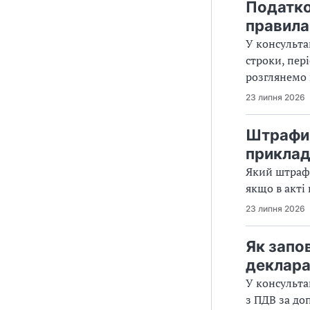
Податко
правила
У консульта
строки, пер
розглянемо 
23 липня 2026
Штрафи 
приклад
Який штраф 
якщо в акті 
23 липня 2026
Як запо
деклара
У консульта
з ПДВ за до