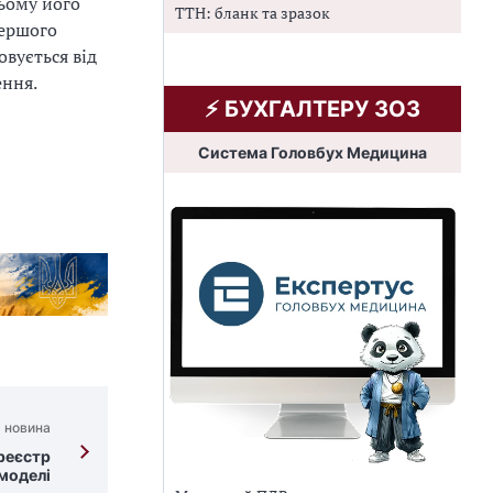
цьому його
ТТН: бланк та зразок
першого
овується від
ення.
⚡️ БУХГАЛТЕРУ ЗОЗ
Система Головбух Медицина
 новина
реєстр
 моделі