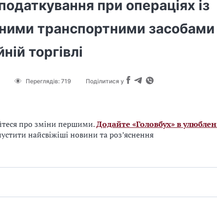
податкування при операціях із
ними транспортними засобами
йній торгівлі
Переглядів:
719
Поділитися у
йтеся про зміни першими.
Додайте «Головбух» в улюблен
устити найсвіжіші новини та роз’яснення