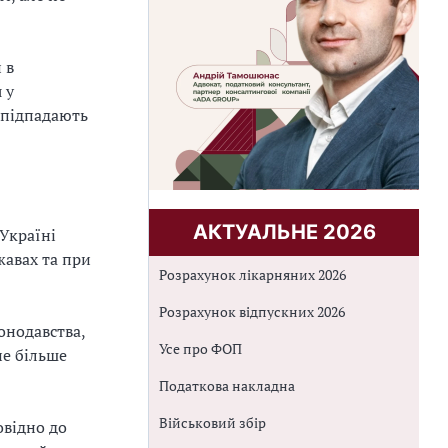
 в
 у
е підпадають
АКТУАЛЬНЕ 2026
 Україні
жавах та при
Розрахунок лікарняних 2026
Розрахунок відпускних 2026
конодавства,
Усе про ФОП
не більше
Податкова накладна
Військовий збір
овідно до