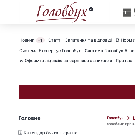
Новини
Статті
Запитання та відповіді
📑 Норма
+1
Cистема Експертус Головбух
Система Головбух Агро
🔥 Оформте ліцензію за серпневою знижкою
Про нас
Головне
Головбух
засобами при ко
🗓️ Календар бухгалтера на