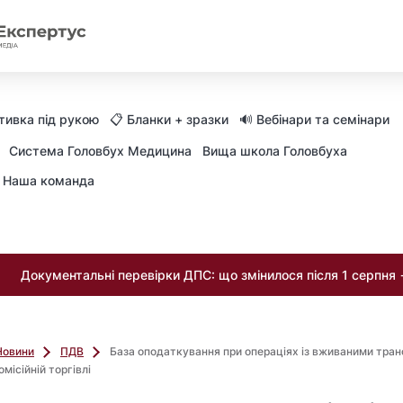
тивка під рукою
📋 Бланки + зразки
🔊 Вебінари та семінари
Система Головбух Медицина
Вища школа Головбуха
Наша команда
Документальні перевірки ДПС: що змінилося після 1 серпня
Новини
ПДВ
База оподаткування при операціях із вживаними тра
місійній торгівлі