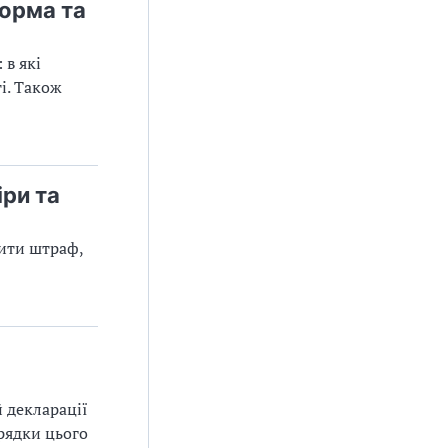
орма та
 в які
і. Також
ри та
тити штраф,
й декларації
рядки цього