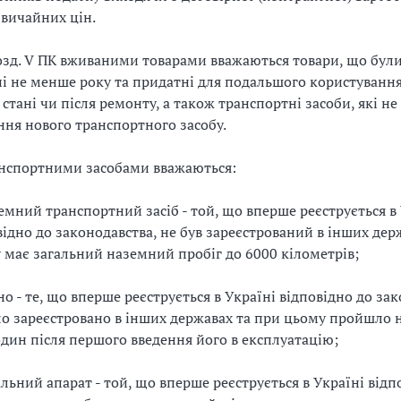
вичайних цін.
озд. V ПК вживаними товарами вважаються товари, що були
і не менше року та придатні для подальшого користування
стані чи після ремонту, а також транспортні засоби, які н
ння нового транспортного засобу.
нспортними засобами вважаються:
земний транспортний засіб - той, що вперше реєструється в
відно до законодавства, не був зареєстрований в інших дер
 має загальний наземний пробіг до 6000 кілометрів;
но - те, що вперше реєструється в Україні відповідно до за
ло зареєстровано в інших державах та при цьому пройшло 
один після першого введення його в експлуатацію;
тальний апарат - той, що вперше реєструється в Україні відп