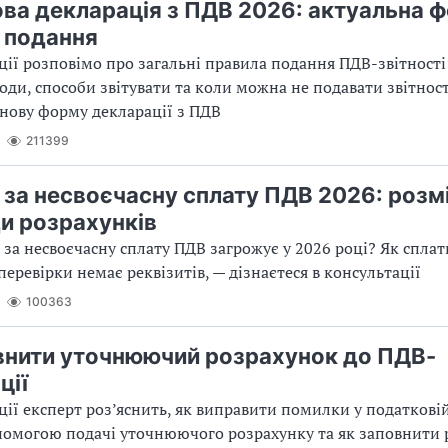
ва декларація з ПДВ 2026: актуальна ф
 подання
ції розповімо про загальні правила подання ПДВ-звітності:
іоди, способи звітувати та коли можна не подавати звітност
нову форму декларації з ПДВ
211399
за несвоєчасну сплату ПДВ 2026: розмі
и розрахунків
за несвоєчасну сплату ПДВ загрожує у 2026 році? Як спла
перевірки немає реквізитів, — дізнаєтеся в консультації
100363
внити уточнюючий розрахунок до ПДВ-
ції
ції експерт роз’яснить, як виправити помилки у податкові
помогою подачі уточнюючого розрахунку та як заповнити 