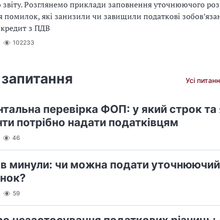
 звіту. Розглянемо приклади заповнення уточнюючого ро
 помилок, які занизили чи завищили податкові зобов’яза
 кредит з ПДВ
102233
 запитання
Усі питанн
тальна перевірка ФОП: у який строк та 
ти потрібно надати податківцям
46
ів минули: чи можна подати уточнюючий
нок?
59
ро незастосування податкових різниць: 