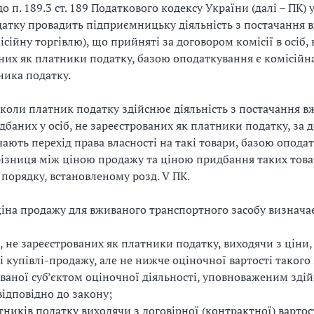
о п. 189.3 ст. 189 Податкового кодексу України (далі – ПК) 
атку провадить підприємницьку діяльність з постачання 
ісійну торгівлю), що прийняті за договором комісії в осіб, 
них як платники податку, базою оподаткування є комісійн
ника податку.
 коли платник податку здійснює діяльність з постачання 
идбаних у осіб, не зареєстрованих як платники податку, за 
ають перехід права власності на такі товари, базою опода
ізниця між ціною продажу та ціною придбання таких това
 порядку, встановленому розд. V ПК.
іна продажу для вживаного транспортного засобу визначає
б, не зареєстрованих як платники податку, виходячи з ціни,
і купівлі-продажу, але не нижче оціночної вартості такого 
ваної суб’єктом оціночної діяльності, уповноваженим зді
відповідно до закону;
тників податку виходячи з договірної (контрактної) вартост