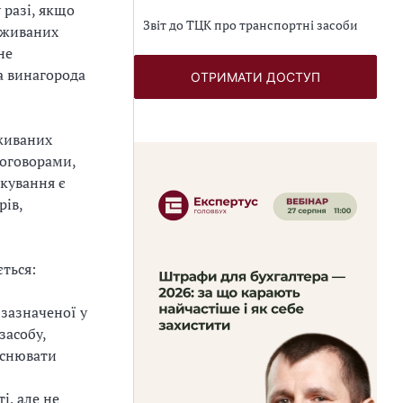
у разі, якщо
Звіт до ТЦК про транспортні засоби
вживаних
не
а винагорода
ОТРИМАТИ ДОСТУП
вживаних
договорами,
ткування є
рів,
ться:
 зазначеної у
засобу,
йснювати
і, але не