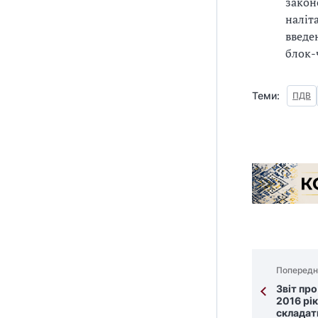
закон
наліт
введе
блок-
Теми:
ПДВ
Попередн
Звіт про
2016 рік
складат