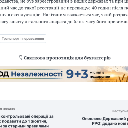
одавства, не був зареєстрований в інших державах та при 
аний час до такої реєстрації не перевищує 40 годин після 
ння в експлуатацію. Налітаним вважається час, який розрах
часу зльоту літального апарата до блок-часу його приземл
Транспорт і перевезення
👇
Святкова пропозиція для бухгалтерів
я новина
Наступна
 контрольовані операції за
Оновлено Державний 
: подавати до 1 жовтня,
РРО: додано нові
и за старими правилами