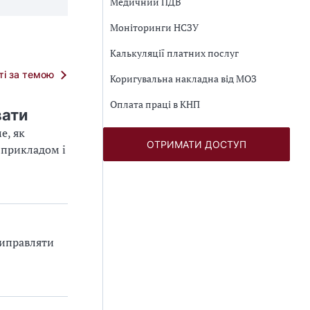
Медичний ПДВ
Моніторинги НСЗУ
Калькуляції платних послуг
тті за темою
Коригувальна накладна від МОЗ
Оплата праці в КНП
вати
е, як
ОТРИМАТИ ДОСТУП
 прикладом і
виправляти