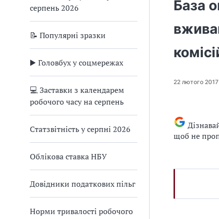
База о
серпень 2026
вжива
📝 Популярні зразки
комісі
▶️ Головбух у соцмережах
22 лютого 2017
💻 Заставки з календарем
робочого часу на серпень
Дізнава
Статзвітність у серпні 2026
щоб не проп
Облікова ставка НБУ
Довідники податкових пільг
Норми тривалості робочого