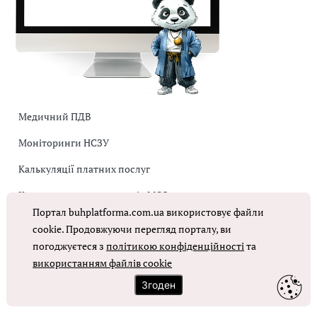
Медичний ПДВ
Моніторинги НСЗУ
Калькуляції платних послуг
Коригувальна накладна від МОЗ
Портал buhplatforma.com.ua використовує файли
Оплата праці в КНП
cookie. Продовжуючи перегляд порталу, ви
погоджуєтеся з
політикою конфіденційності
та
ОТРИМАТИ ДОСТУП
використанням файлів cookie
Згоден