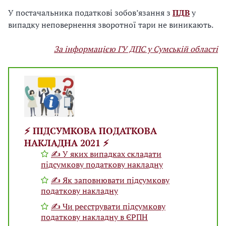
У постачальника податкові зобов’язання з
ПДВ
у
випадку неповернення зворотної тари не виникають.
За інформацією ГУ ДПС у Сумській області
⚡️ ПІДСУМКОВА ПОДАТКОВА
НАКЛАДНА 2021 ⚡️
✍ У яких випадках складати
підсумкову податкову накладну
✍ Як заповнювати підсумкову
податкову накладну
✍ Чи реєструвати підсумкову
податкову накладну в ЄРПН