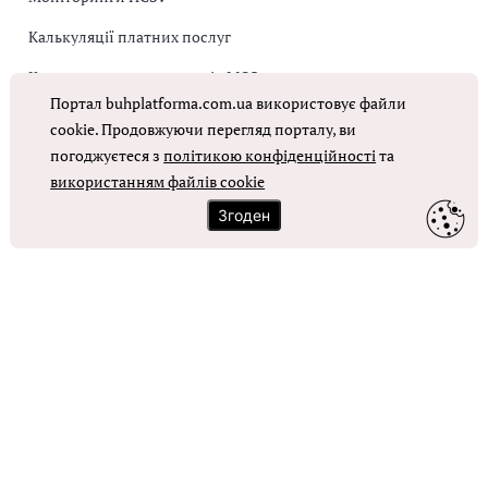
Калькуляції платних послуг
Коригувальна накладна від МОЗ
Портал buhplatforma.com.ua використовує файли
Оплата праці в КНП
cookie. Продовжуючи перегляд порталу, ви
погоджуєтеся з
політикою конфіденційності
та
використанням файлів cookie
ОТРИМАТИ ДОСТУП
Згоден
Контакти
Зворотний зв'язок
Карта сайту
Політика використання файлів cookie