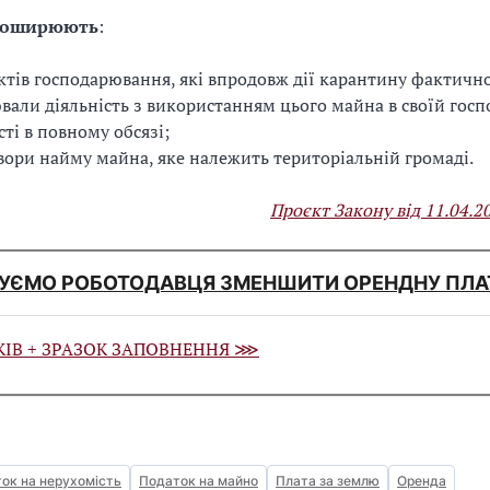
поширюють
:
єктів господарювання, які впродовж дії карантину фактичн
вали діяльність з використанням цього майна в своїй госп
сті в повному обсязі;
вори найму майна, яке належить територіальній громаді.
Проєкт Закону від 11.04.
УЄМО РОБОТОДАВЦЯ ЗМЕНШИТИ ОРЕНДНУ ПЛА
КІВ + ЗРАЗОК ЗАПОВНЕННЯ ⋙
ок на нерухомість
Податок на майно
Плата за землю
Оренда