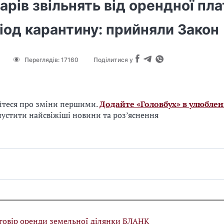
рів звільнять від орендної пла
іод карантину: прийняли Закон
Переглядів:
17160
Поділитися у
йтеся про зміни першими.
Додайте «Головбух» в улюблен
устити найсвіжіші новини та роз’яснення
говір оренди земельної ділянки БЛАНК