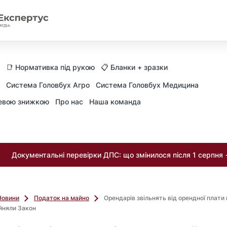
📑 Нормативка під рукою
📋 Бланки + зразки
Система Головбух Агро
Система Головбух Медицина
невою знижкою
Про нас
Наша команда
Документальні перевірки ДПС: що змінилося після 1 серпня
Новини
Податок на майно
Орендарів звільнять від орендної плати 
йняли Закон