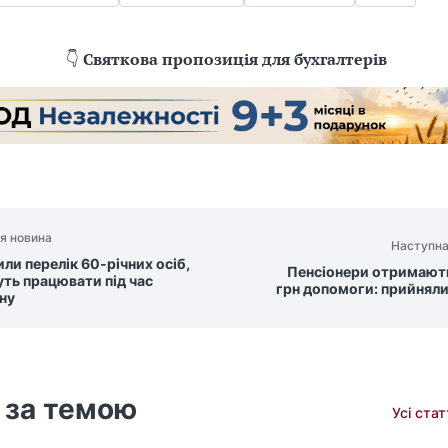
👇
Святкова пропозиція для бухгалтерів
я новина
Наступна
ли перелік 60-річних осіб,
Пенсіонери отримают
уть працювати під час
грн допомоги: прийняли
ну
 за темою
Усі ста