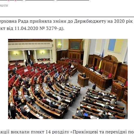
чати
рховна Рада прийняла зміни до Держбюджету на 2020 рік
кт від 11.04.2020 № 3279-д).
акції виклали пункт 14 розділу «Прикінцеві та перехідні 