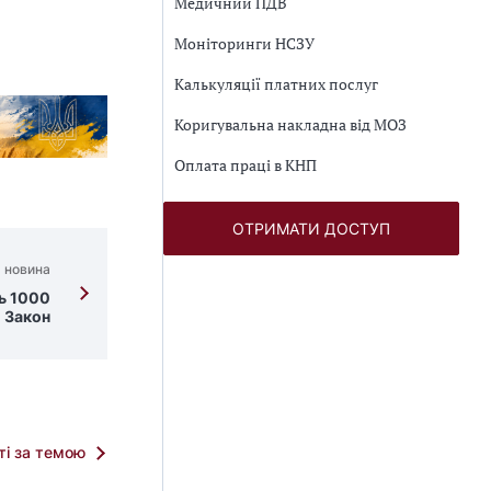
Медичний ПДВ
Моніторинги НСЗУ
Калькуляції платних послуг
Коригувальна накладна від МОЗ
Оплата праці в КНП
ОТРИМАТИ ДОСТУП
 новина
ь 1000
 Закон
тті за темою