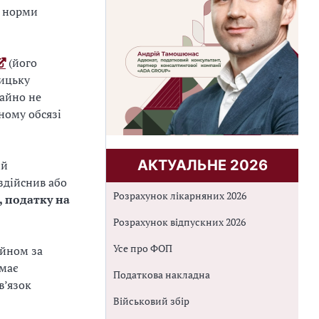
ї норми
(його
ицьку
майно не
ному обсязі
АКТУАЛЬНЕ 2026
ий
здійснив або
Розрахунок лікарняних 2026
, податку на
Розрахунок відпускних 2026
Усе про ФОП
айном за
ймає
Податкова накладна
в’язок
Військовий збір