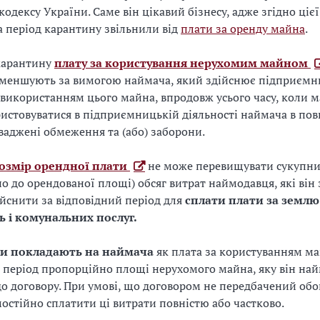
кодексу України. Саме він цікавий бізнесу, адже згідно ціє
а період карантину звільнили від
плати за оренду майна
.
 карантину
плату за користування нерухомим майном
зменшують за вимогою наймача, який здійснює підприємн
з використанням цього майна, впродовж усього часу, коли 
истовуватися в підприємницькій діяльності наймача в пов
ваджені обмеження та (або) заборони.
озмір орендної плати
не може перевищувати сукупн
о до орендованої площі) обсяг витрат наймодавця, які він 
ійснити за відповідний період для
сплати плати за землю
ь і комунальних послуг.
ти покладають на наймача
як плата за користуванням м
 період пропорційно площі нерухомого майна, яку він на
до договору. При умові, що договором не передбачений обо
остійно сплатити ці витрати повністю або частково.