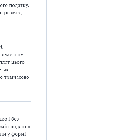
ого податку.
о розмір,
к
е земельну
сплат цього
, як
до тимчасово
ко і без
ермін подання
іни у формі