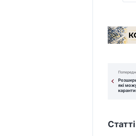
Попередн
Розшири
які мож
каранти
Статті