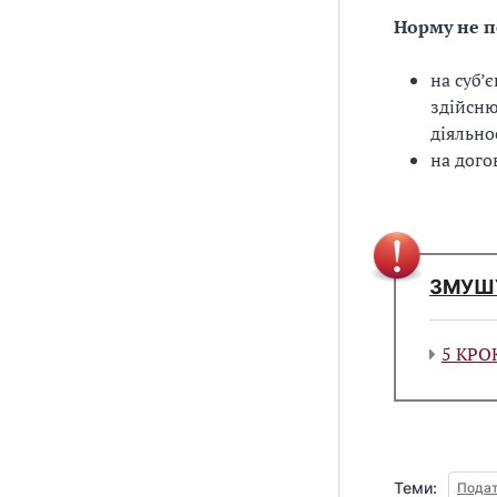
Норму не 
на суб’
здійсню
діяльно
на дого
ЗМУШ
5 КРО
Теми:
Подат