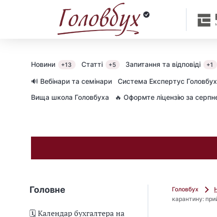
Новини
Статті
Запитання та відповіді
+13
+5
+1
🔊 Вебінари та семінари
Cистема Експертус Головбух
Вища школа Головбуха
🔥 Оформте ліцензію за серп
Головне
Головбух
карантину: при
🗓️ Календар бухгалтера на