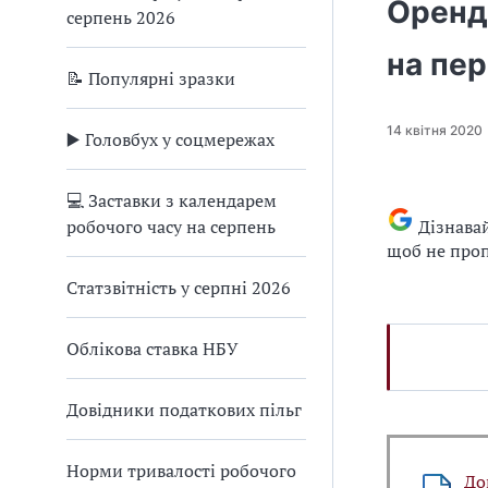
Оренда
серпень 2026
на пер
📝 Популярні зразки
14 квітня 2020
▶️ Головбух у соцмережах
💻 Заставки з календарем
робочого часу на серпень
Дізнава
щоб не проп
Статзвітність у серпні 2026
Облікова ставка НБУ
Довідники податкових пільг
Норми тривалості робочого
До