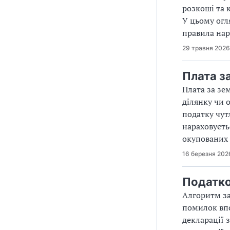
розкоші та 
У цьому огл
правила нар
29 травня 2026
Плата з
Плата за зем
ділянку чи о
податку чут
нараховуєть
окупованих 
16 березня 202
Податко
Алгоритм за
помилок впо
декларації 