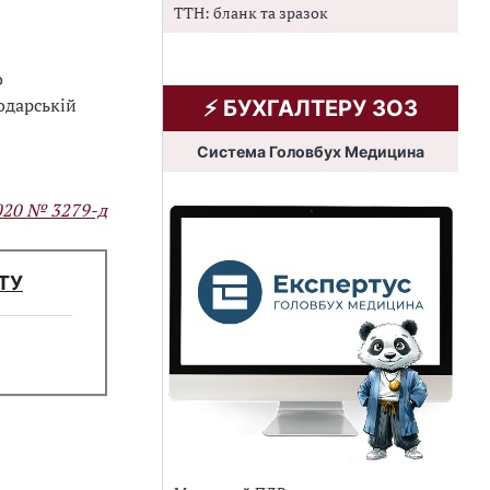
ТТН: бланк та зразок
о
одарській
⚡️ БУХГАЛТЕРУ ЗОЗ
Система Головбух Медицина
2020 № 3279-д
ТУ