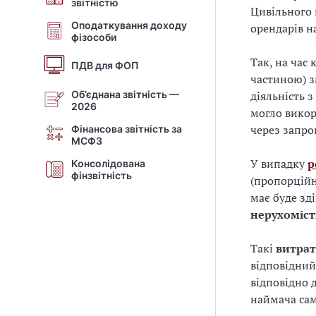
звітністю
Цивільного 
Оподаткування доходу
орендарів н
фізособи
Так, на час
ПДВ для ФОП
частиною) 
Об’єднана звітність —
діяльність 
2026
могло викор
через запро
Фінансова звітність за
МСФЗ
У випадку
р
Консолідована
фінзвітність
(пропорційн
має буде зд
нерухоміст
Такі
витра
відповідний
відповідно 
наймача сам