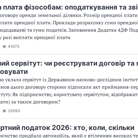
 плата фізособам: оподаткування та зві
оговору оренди земельної ділянки. Розмір орендної плати
плати орендної плати. Приклади розрахунку суми орендно
ндодавцеві та суми податків. Заповнення Додатка 4ДФ По
у разі виплати орендної плати
41073
ий сервітут: чи реєструвати договір та 
овувати
о уклало сервітут із Державним науково-дослідним інстит
мов цього договору сторони підписали акт приймання-пе
вітуту. Як підприємству, користувачу сервітутом, відобража
рати) за таким договором?
23093
ртний податок 2026: хто, коли, скільки
ємство придбало автомобіль, який є втіленням високих те