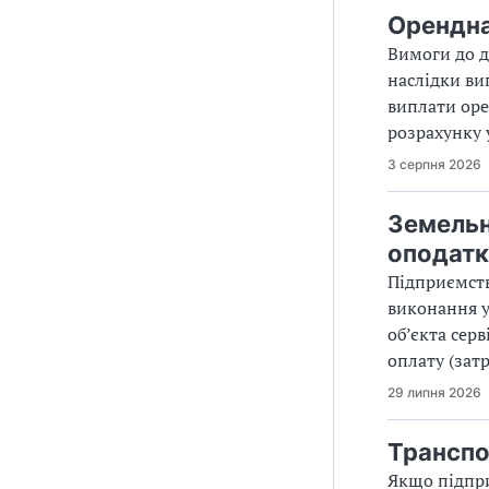
Орендна
Вимоги до д
наслідки ви
виплати оре
розрахунку 
3 серпня 2026
Земельн
оподатк
Підприємств
виконання у
об’єкта сер
оплату (зат
29 липня 2026
Транспо
Якщо підпри