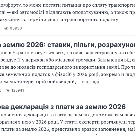
комфорту, то може постати питання про сплату транспортн
яді — які автомобілі підлягають оподаткуванню, а також пр
ахування та терміни сплати транспортного податку
93933
а землю 2026: ставки, пільги, розрахуно
лю в Україні стосується всіх, хто має зареєстровану на себ
рендує її у держави або місцевої громади. Звільнення від 
ливе до нюансів господарського використання землі. Про те
ся земельний податок з фізосіб у 2026 році, зокрема й що
земель та територій бойових дій, — в огляді
6
125941
ва декларація з плати за землю 2026
повнення декларації з плати за землю допоможе вам швид
ратися з нею у 2026 році. У статті експерти розглянули т
з плати за землю 2026, представили зразок заповнення, зм