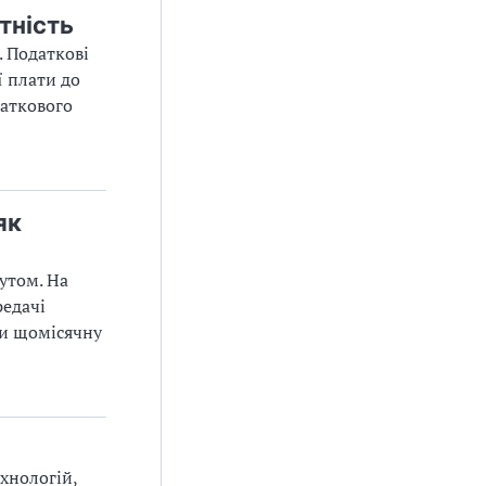
тність
. Податкові
ї плати до
даткового
як
утом. На
редачі
ти щомісячну
хнологій,