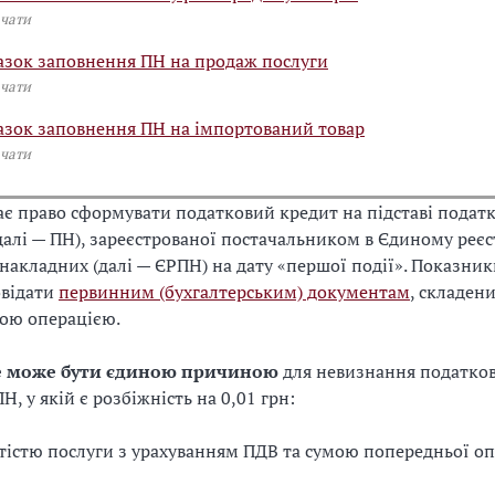
чати
азок заповнення ПН на продаж послуги
чати
азок заповнення ПН на імпортований товар
чати
є право сформувати податковий кредит на підставі подат
далі — ПН), зареєстрованої постачальником в Єдиному реєс
накладних (далі — ЄРПН) на дату «першої події». Показник
овідати
первинним (бухгалтерським) документам
, складен
ою операцією.
е може бути єдиною причиною
для невизнання податков
ПН, у якій є розбіжність на 0,01 грн:
тістю послуги з урахуванням ПДВ та сумою попередньої оп