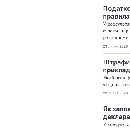
Податко
правила
У консульта
строки, пер
розглянемо 
23 липня 2026
Штрафи 
приклад
Який штраф 
якщо в акті 
23 липня 2026
Як запо
деклара
У консульта