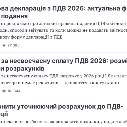
ва декларація з ПДВ 2026: актуальна ф
 подання
ції розповімо про загальні правила подання ПДВ-звітності:
іоди, способи звітувати та коли можна не подавати звітност
нову форму декларації з ПДВ
211385
за несвоєчасну сплату ПДВ 2026: розмі
и розрахунків
за несвоєчасну сплату ПДВ загрожує у 2026 році? Як спла
перевірки немає реквізитів, — дізнаєтеся в консультації
100344
внити уточнюючий розрахунок до ПДВ-
ції
ції експерт роз’яснить, як виправити помилки у податкові