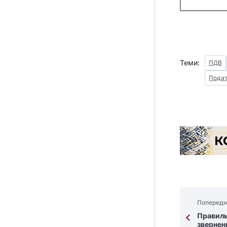
Теми:
ПДВ
Подат
Попередн
Правиль
звернен