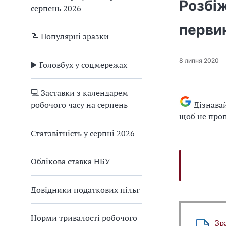
Розбіж
серпень 2026
первин
📝 Популярні зразки
8 липня 2020
▶️ Головбух у соцмережах
💻 Заставки з календарем
робочого часу на серпень
Дізнава
щоб не проп
Статзвітність у серпні 2026
Облікова ставка НБУ
Довідники податкових пільг
Норми тривалості робочого
Зр