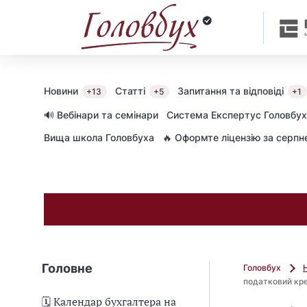
Новини
Статті
Запитання та відповіді
+13
+5
+1
🔊 Вебінари та семінари
Cистема Експертус Головбух
Вища школа Головбуха
🔥 Оформте ліцензію за серп
Головне
Головбух
податковий кр
🗓️ Календар бухгалтера на