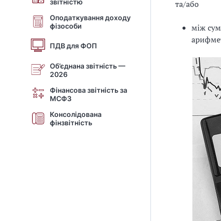
звітністю
та/або
Оподаткування доходу
фізособи
між сум
арифмет
ПДВ для ФОП
Об’єднана звітність —
2026
Фінансова звітність за
МСФЗ
Консолідована
фінзвітність