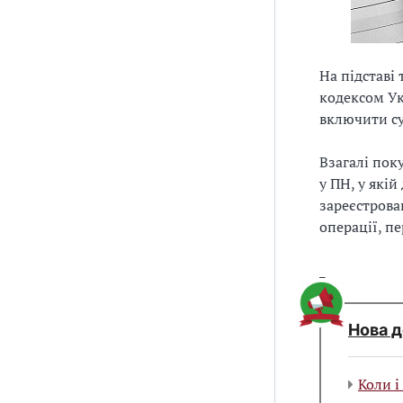
На підставі
кодексом Ук
включити су
Взагалі пок
у ПН, у які
зареєстрова
операції, пе
_
Нова д
Коли і