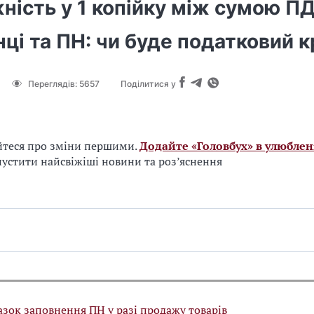
ність у 1 копійку між сумою ПД
ці та ПН: чи буде податковий 
Переглядів:
5657
Поділитися у
йтеся про зміни першими.
Додайте «Головбух» в улюблен
устити найсвіжіші новини та роз’яснення
азок заповнення ПН у разі продажу товарів