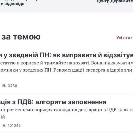
центр Держмит
и відповідь
 за темою
Усі ста
у зведеній ПН: як виправити й відзвіту
статтю в корисне й тримайте напохваті. Вона підказуватим
омилки у зведених ПН. Рекомендації експерта підкріпили
3466
ція з ПДВ: алгоритм заповнення
ції розглянемо порядок складання декларації з ПДВ та як 
ній
101045