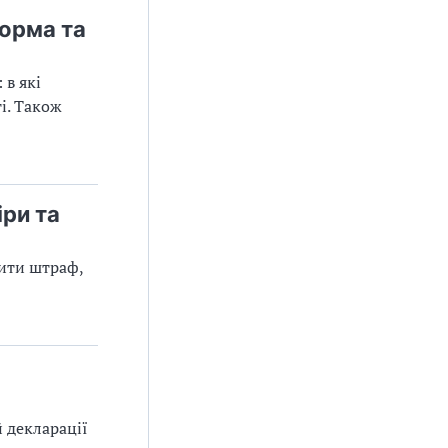
орма та
 в які
і. Також
ри та
тити штраф,
й декларації