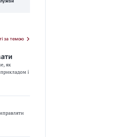
служби
тті за темою
вати
е, як
 прикладом і
виправляти