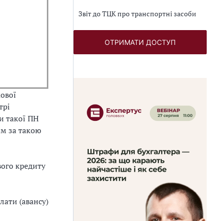
Звіт до ТЦК про транспортні засоби
ОТРИМАТИ ДОСТУП
кової
трі
и такої ПН
им за такою
ого кредиту
лати (авансу)