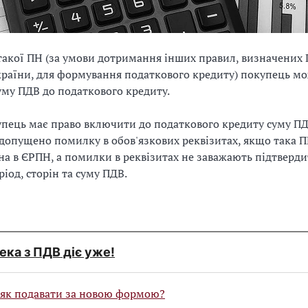
 такої ПН (за умови дотримання інших правил, визначених
раїни, для формування податкового кредиту) покупець м
му ПДВ до податкового кредиту.
упець має право включити до податкового кредиту суму ПД
й допущено помилку в обов'язкових реквізитах, якщо така 
на в ЄРПН, а помилки в реквізитах не заважають підтверди
ріод, сторін та суму ПДВ.
ека з ПДВ діє уже!
 як подавати за новою формою?