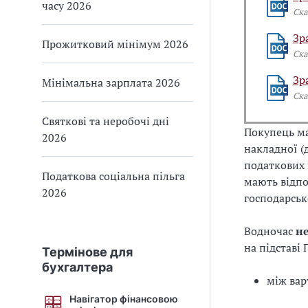
часу 2026
Ска
Зр
Прожитковий мінімум 2026
Ска
Зр
Мінімальна зарплата 2026
Ска
Святкові та неробочі дні
Покупець ма
2026
накладної (
податкових 
Податкова соціальна пільга
мають відп
2026
господарськ
Водночас
н
на підставі 
Термінове для
бухгалтера
між вар
Навігатор фінансовою