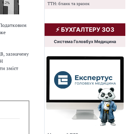
ТТН: бланк та зразок
 Податковим
⚡️ БУХГАЛТЕРУ ЗОЗ
оже
Система Головбух Медицина
В, зазначену
ПН
ти зміст