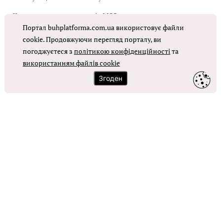
Коригувальна накладна від МОЗ
Портал buhplatforma.com.ua використовує файли
Оплата праці в КНП
cookie. Продовжуючи перегляд порталу, ви
погоджуєтеся з
політикою конфіденційності
та
використанням файлів cookie
ОТРИМАТИ ДОСТУП
Згоден
Контакти
Зворотний зв'язок
Карта сайту
Політика використання файлів cookie
Політика конфіденційності