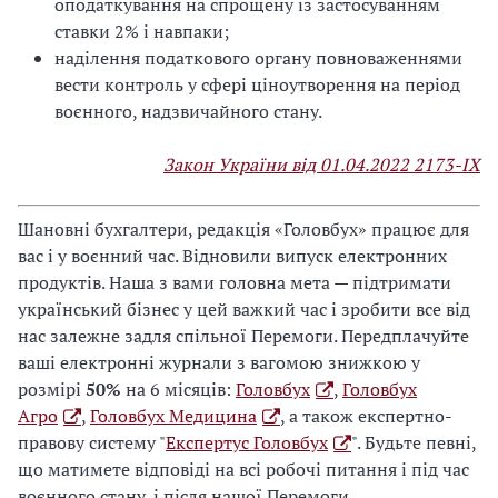
оподаткування на спрощену із застосуванням
ставки 2% і навпаки;
наділення податкового органу повноваженнями
вести контроль у сфері ціноутворення на період
воєнного, надзвичайного стану.
Закон України від 01.04.2022 2173-IX
Шановні бухгалтери, редакція «Головбух» працює для
вас і у воєнний час. Відновили випуск електронних
продуктів. Наша з вами головна мета — підтримати
український бізнес у цей важкий час і зробити все від
нас залежне задля спільної Перемоги. Передплачуйте
ваші електронні журнали з вагомою знижкою у
розмірі
50%
на 6 місяців:
Головбух
,
Головбух
Агро
,
Головбух Медицина
, а також експертно-
правову систему "
Експертус Головбух
". Будьте певні,
що матимете відповіді на всі робочі питання і під час
воєнного стану, і після нашої Перемоги.