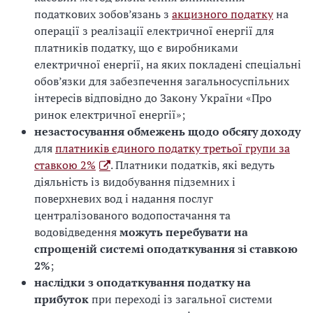
податкових зобов’язань з
акцизного податку
на
операції з реалізації електричної енергії для
платників податку, що є виробниками
електричної енергії, на яких покладені спеціальні
обов’язки для забезпечення загальносуспільних
інтересів відповідно до Закону України «Про
ринок електричної енергії»;
незастосування обмежень щодо обсягу доходу
для
платників єдиного податку третьої групи за
ставкою 2%
. Платники податків, які ведуть
діяльність із видобування підземних і
поверхневих вод і надання послуг
централізованого водопостачання та
водовідведення
можуть перебувати на
спрощеній системі оподаткування зі ставкою
2%
;
наслідки з оподаткування податку на
прибуток
при переході із загальної системи