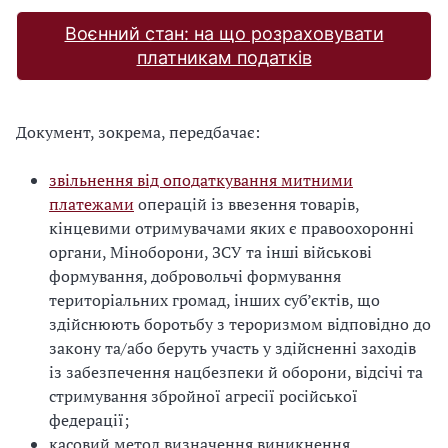
Воєнний стан: на що розраховувати
платникам податків
Документ, зокрема, передбачає:
звільнення від оподаткування митними
платежами
операцій із ввезення товарів,
кінцевими отримувачами яких є правоохоронні
органи, Міноборони, ЗСУ та інші військові
формування, добровольчі формування
територіальних громад, інших суб’єктів, що
здійснюють боротьбу з тероризмом відповідно до
закону та/або беруть участь у здійсненні заходів
із забезпечення нацбезпеки й оборони, відсічі та
стримування збройної агресії російської
федерації;
касовий метод визначення виникнення