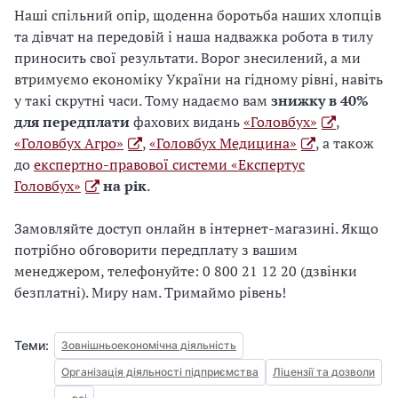
Наші спільний опір, щоденна боротьба наших хлопців
та дівчат на передовій і наша надважка робота в тилу
приносить свої результати. Ворог знесилений, а ми
втримуємо економіку України на гідному рівні, навіть
у такі скрутні часи. Тому надаємо вам
знижку в 40%
для передплати
фахових видань
«Головбух»
,
«Головбух Агро»
,
«Головбух Медицина»
, а також
до
експертно-правової системи «Експертус
Головбух»
на рік
.
Замовляйте доступ онлайн в інтернет-магазині. Якщо
потрібно обговорити передплату з вашим
менеджером, телефонуйте: 0 800 21 12 20 (дзвінки
безплатні). Миру нам. Тримаймо рівень!
Теми:
Зовнішньоекономічна діяльність
Організація діяльності підприємства
Ліцензії та дозволи