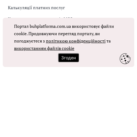
Калькуляції платних послуг
Коригувальна накладна від МОЗ
Портал buhplatforma.com.ua використовує файли
Оплата праці в КНП
cookie. Продовжуючи перегляд порталу, ви
погоджуєтеся з
політикою конфіденційності
та
використанням файлів cookie
ОТРИМАТИ ДОСТУП
Згоден
Контакти
Зворотний зв'язок
Карта сайту
Політика використання файлів cookie