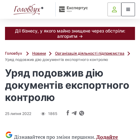
Дії бізнесу, у якого майно знищене через обстріли:
алгоритм →
Головбух
Новини
Організація діяльності підприємства
Уряд подовжив дію документів експортного контролю
Уряд подовжив дію
документів експортного
контролю
25 липня 2022
1865
Дізнавайтеся про зміни першими.
Додайте