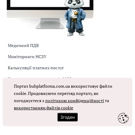
Медичний ПДВ
Моніторинги НСЗУ
Калькуляції платних послуг
Коригувальна накладна від МОЗ
Портал buhplatforma.com.ua використовує файли
Оплата праці в КНП
cookie. Продовжуючи перегляд порталу, ви
погоджуєтеся з
політикою конфіденційності
та
використанням файлів cookie
ОТРИМАТИ ДОСТУП
Згоден