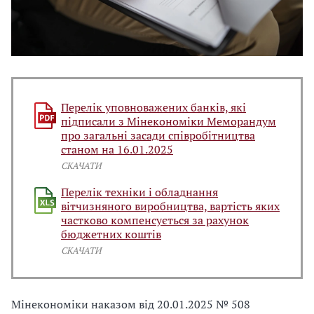
Перелік уповноважених банків, які
підписали з Мінекономіки Меморандум
про загальні засади співробітництва
станом на 16.01.2025
СКАЧАТИ
Перелік техніки і обладнання
вітчизняного виробництва, вартість яких
частково компенсується за рахунок
бюджетних коштів
СКАЧАТИ
Мінекономіки наказом від 20.01.2025 № 508