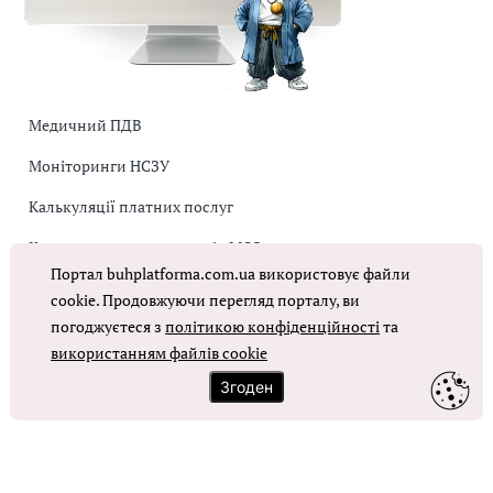
Медичний ПДВ
Моніторинги НСЗУ
Калькуляції платних послуг
Коригувальна накладна від МОЗ
Портал buhplatforma.com.ua використовує файли
Оплата праці в КНП
cookie. Продовжуючи перегляд порталу, ви
погоджуєтеся з
політикою конфіденційності
та
ОТРИМАТИ ДОСТУП
використанням файлів cookie
Згоден