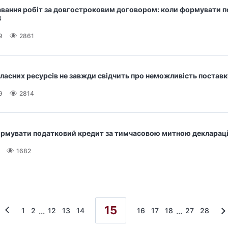
авання робіт за довгостроковим договором: коли формувати 
В
9
2861
власних ресурсів не завжди свідчить про неможливість поставк
9
2814
рмувати податковий кредит за тимчасовою митною декларац
1682
15
...
...
1
2
12
13
14
16
17
18
27
28