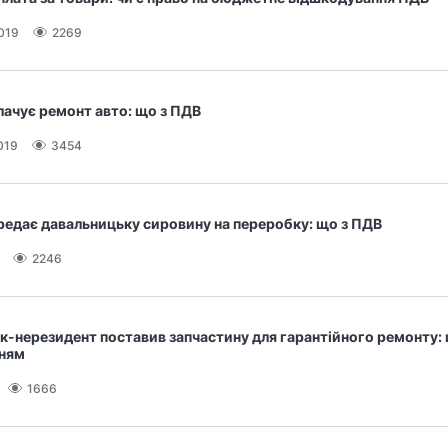
019
2269
ачує ремонт авто: що з ПДВ
019
3454
редає давальницьку сировину на переробку: що з ПДВ
2246
-нерезидент поставив запчастину для гарантійного ремонту: 
ням
1666