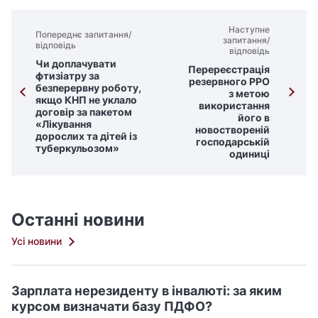
Наступне
Попереднє запитання/
запитання/
відповідь
відповідь
Чи доплачувати
Перереєстрація
фтизіатру за
резервного РРО
безперервну роботу,
з метою
якщо КНП не уклало
використання
договір за пакетом
його в
«Лікування
новоствореній
дорослих та дітей із
господарській
туберкульозом»
одиниці
Останні новини
Усі новини
Зарплата нерезиденту в інвалюті: за яким
курсом визначати базу ПДФО?