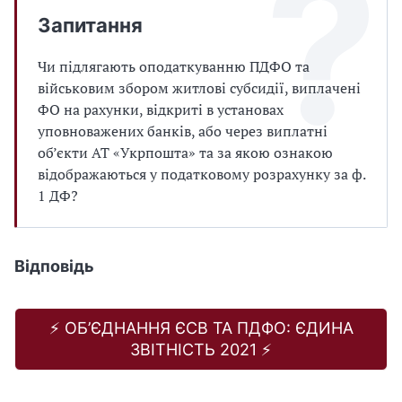
Запитання
Чи підлягають оподаткуванню ПДФО та
військовим збором житлові субсидії, виплачені
ФО на рахунки, відкриті в установах
уповноважених банків, або через виплатні
об’єкти АТ «Укрпошта» та за якою ознакою
відображаються у податковому розрахунку за ф.
1 ДФ?
Відповідь
⚡️ ОБ’ЄДНАННЯ ЄСВ ТА ПДФО: ЄДИНА
ЗВІТНІСТЬ 2021 ⚡️