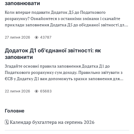
заповнювати
Коли вперше подавати Додаток Д5 до Податкового
розрахунку? Ознайомтеся з останніми змінами і скачайте
приклади заповнення Додатка Д5 до об'єднаної звітності для
типових ситуацій
27 липня 2026
43787
Додаток Д1 об'єднаної звітності: як
заповнити
Згадайте основні правила заповнення Додатка Д1 до
Податкового розрахунку сум доходу. Правильно звітувати з
ЄСВ у Додатку Д1 вам допоможуть зразки заповнення для
ситуацій із практики
22 липня 2026
65683
Головне
🗓️ Календар бухгалтера на серпень 2026