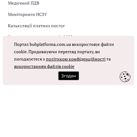
Медичний ПДВ
Моніторинги НСЗУ
Калькуляції платних послуг
Коригувальна накладна від МОЗ
Портал buhplatforma.com.ua використовує файли
Оплата праці в КНП
cookie. Продовжуючи перегляд порталу, ви
погоджуєтеся з
політикою конфіденційності
та
ОТРИМАТИ ДОСТУП
використанням файлів cookie
Згоден
Контакти
Зворотний зв'язок