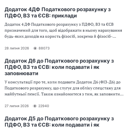
повинні подавати підприємці, які особливості її заповнення,
на що звернути увагу, щоб уникнути типових помилок, та які
Додаток 4ДФ Податкового розрахунку з
зміни необхідно врахувати під час звітування — розглянемо у
ПДФО, ВЗ та ЄСВ: приклади
статті
Додаток 4 ДФ Податкового розрахунку з ПДФО, ВЗ та ЄСВ
призначений для того, щоб відображати в ньому нарахування
будь-яких доходів на користь фізосіб, зокрема й фізосіб-
підприємців. З’ясуємо, як заповнити Додаток 4ДФ об’єднаної
звітності та розглянемо приклади заповнення Додатка 4ДФ
28 липня 2026
88073
для типових ситуацій
Додаток Д6 до Податкового розрахунку з
ПДФО, ВЗ та ЄСВ: коли подавати і як
заповнювати
У консультації про те, коли подавати Додаток Д6 (ФІЗ-Д6) до
Податкового розрахунку, що слугує для обліку спецстажу для
майбутньої пенсії. Також ознайомитеся з тим, як заповнити
Додаток Д6, отримаєте приклади заповнення Додатка Д6 для
типових ситуацій
27 липня 2026
22940
Додаток Д5 до Податкового розрахунку з
ПДФО, ВЗ та ЄСВ: коли подавати і як