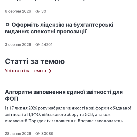
6 серпня 2026
30
🔅 Оформіть ліцензію на бухгалтерські
видання: спекотні пропозиції
3 серпня 2026
44201
Статті за темою
Усі статті за темою
Алгоритм заповнення єдиної звітності для
ФОП
Із 17 липня 2026 року набрали чинності нові форми об'єднаної
звітності з ПДФО, військового збору та ЄСВ, а також
оновлений Порядок їх заповнення. Вперше законодавець
розмежував форми звітності для юридичних осіб та
самозайнятих осіб. Яку форму Податкового розрахунку
28 липня 2026
30089