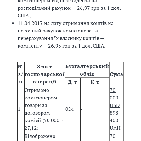
комісіонером від нерезидента на
розподільчий рахунок — 26,97 грн за 1 дол.
США;
11.04.2017 на дату отримання коштів на
поточний рахунок комісіонера та
перерахування їх власнику коштів —
комітенту — 26,93 грн за 1 дол. США.
Бухгалтерський
№
Зміст
облік
з/
господарської
Сума
п
операції
Д-т
К-т
Отримано
70
комісіонером
000
товари за
USD
1
1
024
-
договором
898
комісії (70 000 ×
400
27,12)
UAH
Відображено
70