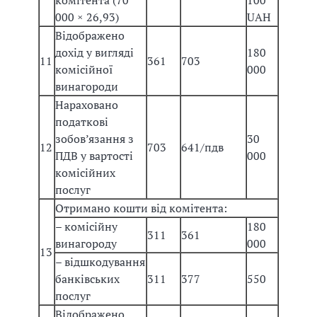
комітента (70
100
000 × 26,93)
UAH
Відображено
дохід у вигляді
180
11
361
703
комісійної
000
винагороди
Нараховано
податкові
зобов’язання з
30
12
703
641/пдв
ПДВ у вартості
000
комісійних
послуг
Отримано кошти від комітента:
– комісійну
180
311
361
винагороду
000
13
– відшкодування
банківських
311
377
550
послуг
Відображено