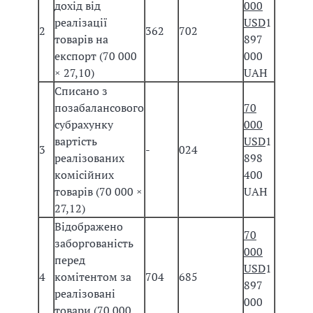
дохід від
000
реалізації
USD
1
2
362
702
товарів на
897
експорт (70 000
000
× 27,10)
UAH
Списано з
позабалансового
70
субрахунку
000
вартість
USD
1
3
-
024
реалізованих
898
комісійних
400
товарів (70 000 ×
UAH
27,12)
Відображено
70
заборгованість
000
перед
USD
1
4
комітентом за
704
685
897
реалізовані
000
товари (70 000