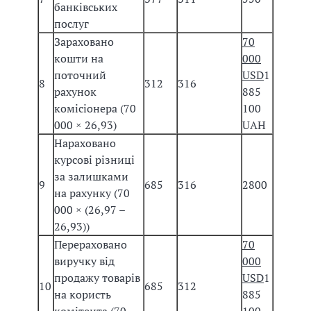
банківських
послуг
Зараховано
70
кошти на
000
поточний
USD
1
8
312
316
рахунок
885
комісіонера (70
100
000 × 26,93)
UAH
Нараховано
курсові різниці
за залишками
9
685
316
2800
на рахунку (70
000 × (26,97 –
26,93))
Перераховано
70
виручку від
000
продажу товарів
USD
1
10
685
312
на користь
885