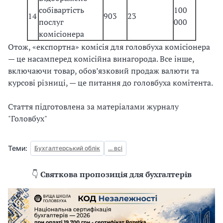
собівартість
100
14
903
23
послуг
000
комісіонера
Отож, «експортна» комісія для головбуха комісіонера
— це насамперед комісійна винагорода. Все інше,
включаючи товар, обов’язковий продаж валюти та
курсові різниці, — це питання до головбуха комітента.
Стаття підготовлена за матеріалами журналу
"Головбух"
Теми:
Бухгалтерський облік
... всі
👇
Святкова пропозиція для бухгалтерів