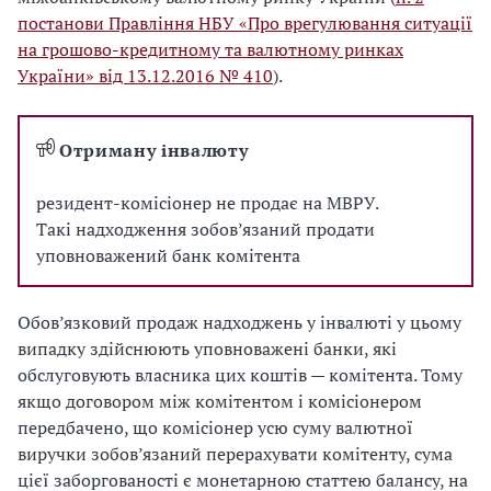
постанови Правління НБУ «Про врегулювання ситуації
на грошово-кредитному та валютному ринках
України» від 13.12.2016 № 410
).
Отриману інвалюту
резидент-комісіонер не продає на МВРУ.
Такі надходження зобов’язаний продати
уповноважений банк комітента
Обов’язковий продаж надходжень у інвалюті у цьому
випадку здійснюють уповноважені банки, які
обслуговують власника цих коштів — комітента. Тому
якщо договором між комітентом і комісіонером
передбачено, що комісіонер усю суму валютної
виручки зобов’язаний перерахувати комітенту, сума
цієї заборгованості є монетарною статтею балансу, на