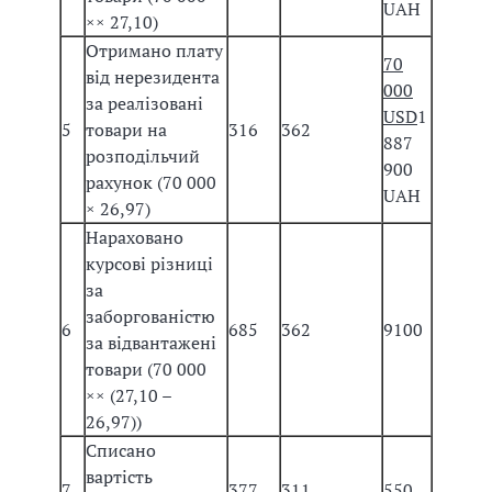
UAH
×
× 27,10)
Отримано плату
70
від нерезидента
000
за реалізовані
USD
1
5
товари на
316
362
887
розподільчий
900
рахунок (70 000
UAH
× 26,97)
Нараховано
курсові різниці
за
заборгованістю
6
685
362
9100
за відвантажені
товари (70 000
×
× (27,10 –
26,97))
Списано
вартість
7
377
311
550