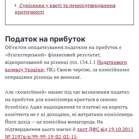
Сумісники у квоті та перепідтвердження
критичності
Податок на прибуток
Об’єктом оподаткування податком на прибуток є
«бухгалтерський» фінансовий результат,
відкоригований на різниці (пп. 134.1.1
Податкового
кодексу України
; ПК). Своєю чергою, за комісійними
операціями різниць не виникає.
Але «комісійний» нюанс під час визначення податку
на прибуток для комісіонера криється в самому
бухобліку. Адже надходження та платежі на користь
комітента не є ні доходами, ні витратами комісіонера.
Його дохід — це комісійна винагорода. На
підтвердження цього маємо й
лист ДФС від 19.10.2015
№ 21976/6/99-99-19-02-02-15
.