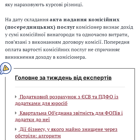
яку нараховують курсові різниці.
На дату складання
акта надання комісійних
(посередницьких) послуг
комісіонер визнає дохід
у сумі комісійної винагороди та одночасно витрати,
пов’язані з виконанням договору комісії. Попередня
оплата вартості комісійних послуг не спричиняє
виникнення доходу в комісіонера.
Головне за тиждень від експертів
Податковий розрахунок з ЄСВ та ПДФО із
додатками для юросіб
Квартальна Об’єднана звітність для ФОПів і
додатки до неї
Дії бізнесу, у якого майно знищене через
обстріли: алгоритм