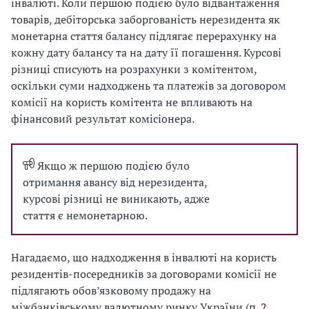
інвалюті. Коли першою подією було відвантаження
товарів, дебіторська заборгованість нерезидента як
монетарна стаття балансу підлягає перерахунку на
кожну дату балансу та на дату її погашення. Курсові
різниці списують на розрахунки з комітентом,
оскільки суми надходжень та платежів за договором
комісії на користь комітента не впливають на
фінансовий результат комісіонера.
Якщо ж першою подією було
отримання авансу від нерезидента,
курсові різниці не виникають, адже
стаття є немонетарною.
Нагадаємо, що надходження в інвалюті на користь
резидентів-посередників за договорами комісії не
підлягають обов’язковому продажу на
міжбанківському валютному ринку України (
п. 2