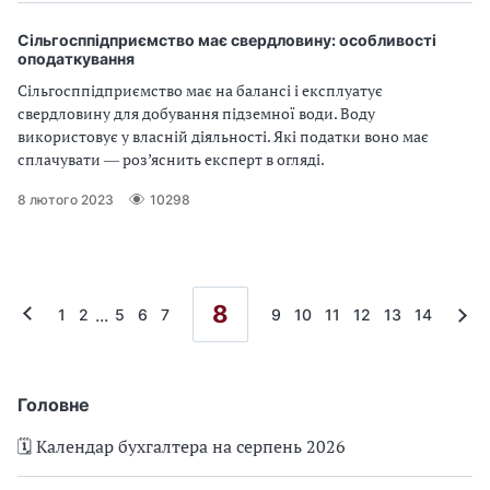
Сільгосппідприємство має свердловину: особливості
оподаткування
Сільгосппідприємство має на балансі і експлуатує
свердловину для добування підземної води. Воду
використовує у власній діяльності. Які податки воно має
сплачувати ― роз’яснить експерт в огляді.
8 лютого 2023
10298
8
...
1
2
5
6
7
9
10
11
12
13
14
Головне
🗓️ Календар бухгалтера на серпень 2026