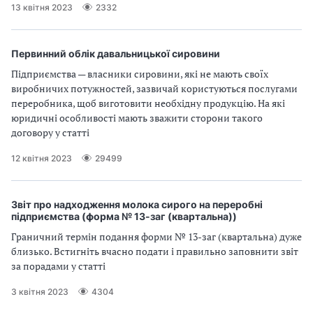
13 квітня 2023
2332
Первинний облік давальницької сировини
Підприємства — власники сировини, які не мають своїх
виробничих потужностей, зазвичай користуються послугами
переробника, щоб виготовити необхідну продукцію. На які
юридичні особливості мають зважити сторони такого
договору у статті
12 квітня 2023
29499
Звіт про надходження молока сирого на переробні
підприємства (форма № 13-заг (квартальна))
Граничний термін подання форми № 13-заг (квартальна) дуже
близько. Встигніть вчасно подати і правильно заповнити звіт
за порадами у статті
3 квітня 2023
4304