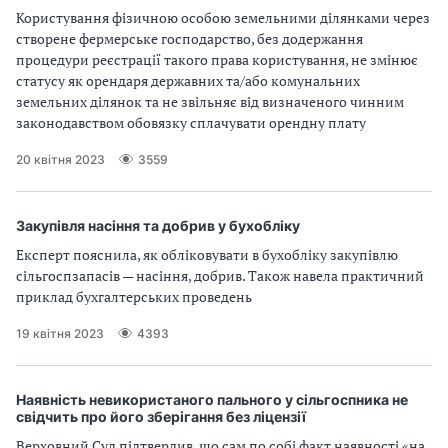
Користування фізичною особою земельними ділянками через
створене фермерське господарство, без додержання
процедури реєстрації такого права користування, не змінює
статусу як орендаря державних та/або комунальних
земельних ділянок та не звільняє від визначеного чинним
законодавством обовязку сплачувати орендну плату
20 квітня 2023
3559
Закупівля насіння та добрив у бухобліку
Експерт пояснила, як обліковувати в бухобліку закупівлю
сільгоспзапасів — насіння, добрив. Також навела практичний
приклад бухгалтерських проведень
19 квітня 2023
4393
Наявність невикористаного пального у сільгоспника не
свідчить про його зберігання без ліцензії
Верховний Суд підтвердив, що сам по собі факт наявності «на