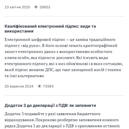
23 квітня 2025
29853
Кваліфікований електронний підпис: види та
використання
Електронний цифровий підпис — це заміна традиційного
підпису «від руки». В його основі лежить криптографічний
захист електронних даних з використанням особистого
ключа особи, яка підписує документ. Які існують види
електронного підпису, які з них обов’язкові і в яких ситуаціях,
який підпис вимагає ДПС, що таке захищений носій і токени
та їхні альтернативи
20 вересня 2024
73595
Додаток 3 до декларації з ПДВ: як заповнити
Додаток 3 подавайте у разі заявлення бюджетного
відшкодування. Покроково розберемо заповнення кожного
рядка Додатка 3 до декларації з ПДВ з урахуванням останніх