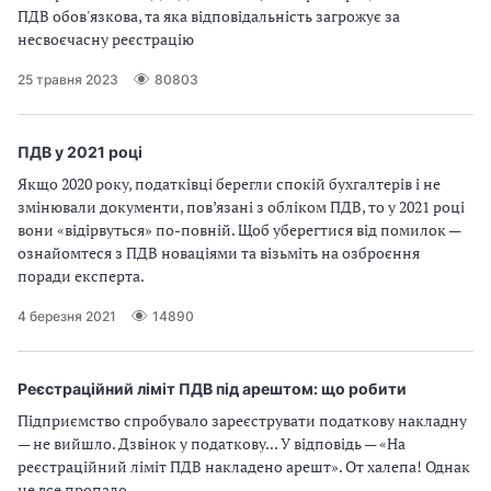
ПДВ обов'язкова, та яка відповідальність загрожує за
несвоєчасну реєстрацію
25 травня 2023
80803
ПДВ у 2021 році
Якщо 2020 року, податківці берегли спокій бухгалтерів і не
змінювали документи, пов’язані з обліком ПДВ, то у 2021 році
вони «відірвуться» по-повній. Щоб уберегтися від помилок —
ознайомтеся з ПДВ новаціями та візьміть на озброєння
поради експерта.
4 березня 2021
14890
Реєстраційний ліміт ПДВ під арештом: що робити
Підприємство спробувало зареєструвати податкову накладну
— не вийшло. Дзвінок у податкову... У відповідь — «На
реєстраційний ліміт ПДВ накладено арешт». От халепа! Однак
не все пропало