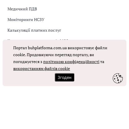
Медичний ПДВ
Моніторинги НСЗУ
Калькуляції платних послуг
Коригувальна накладна від МОЗ
Портал buhplatforma.com.ua використовує файли
Оплата праці в КНП
cookie. Продовжуючи перегляд порталу, ви
погоджуєтеся з
політикою конфіденційності
та
ОТРИМАТИ ДОСТУП
використанням файлів cookie
Згоден
Контакти
Зворотний зв'язок