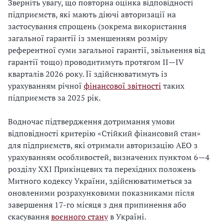
Зверніть увагу, що повторна оцінка відповідності
підприємств, які мають діючі авторизації на
застосування спрощень (зокрема використання
загальної гарантії із зменшенням розміру
референтної суми загальної гарантії, звільнення від
гарантії тощо) проводитимуть протягом II—IV
кварталів 2026 року. Її здійснюватимуть із
урахуванням річної
фінансової звітності
таких
підприємств за 2025 рік.
Водночас підтвердження дотримання умови
відповідності критерію «Стійкий фінансовий стан»
для підприємств, які отримали авторизацію АЕО з
урахуванням особливостей, визначених пунктом 6—4
розділу XXI Прикінцевих та перехідних положень
Митного кодексу України, здійснюватиметься за
оновленими розрахунковими показниками після
завершення 17-го місяця з дня припинення або
скасування
воєнного стану
в Україні.