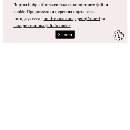
Портал buhplatforma.com.ua використовує файли
Оплата праці в КНП
cookie. Продовжуючи перегляд порталу, ви
погоджуєтеся з
політикою конфіденційності
та
ОТРИМАТИ ДОСТУП
використанням файлів cookie
Згоден
Контакти
Зворотний зв'язок
Карта сайту
Політика використання файлів cookie
Політика конфіденційності