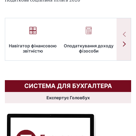
Навігатор фінансовою
Оподаткування доходу
ПД
звітністю
фізособи
СИСТЕМА ДЛЯ БУХГАЛТЕРА
Експертус Головбух