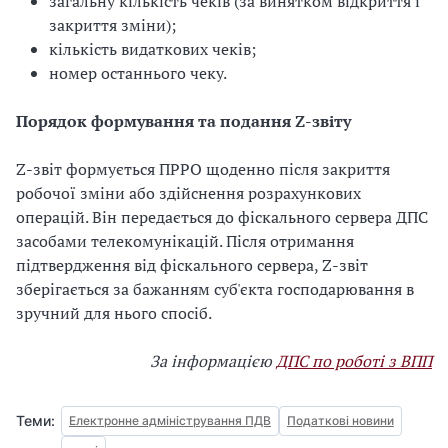
загальну кількість чеків (за винятком відкриття і
закриття зміни);
кількість видаткових чеків;
номер останнього чеку.
Порядок формування та подання Z-звіту
Z-звіт формується ПРРО щоденно після закриття
робочої зміни або здійснення розрахункових
операцій. Він передається до фіскального сервера ДПС
засобами телекомунікацій. Після отримання
підтвердження від фіскального сервера, Z-звіт
зберігається за бажанням суб'єкта господарювання в
зручний для нього спосіб.
За інформацією
ДПС по роботі з ВПП
Теми:
Електронне адміністрування ПДВ
Податкові новини