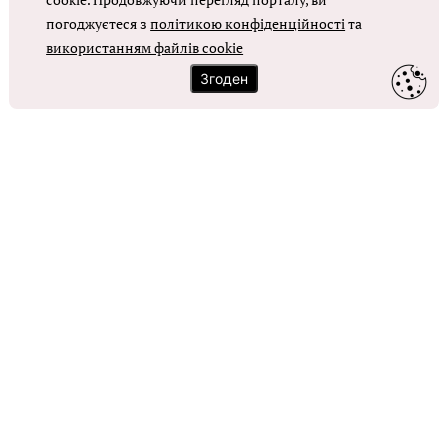
погоджуєтеся з
політикою конфіденційності
та
ОТРИМАТИ ДОСТУП
використанням файлів cookie
Згоден
Контакти
Зворотний зв'язок
Карта сайту
Політика використання файлів cookie
Політика конфіденційності
© Головбух, 2026. Усі права захищено
Повне або часткове копіювання будь-яких матеріалів сайту,