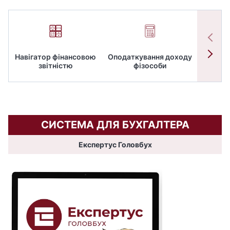
Навігатор фінансовою
Оподаткування доходу
ПД
звітністю
фізособи
СИСТЕМА ДЛЯ БУХГАЛТЕРА
Експертус Головбух