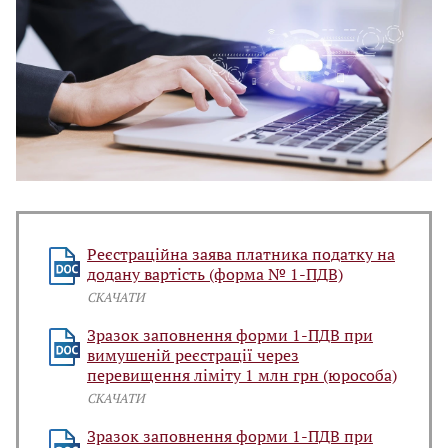
Реєстраційна заява платника податку на
додану вартість (форма № 1-ПДВ)
СКАЧАТИ
Зразок заповнення форми 1-ПДВ при
вимушеній реєстрації через
перевищення ліміту 1 млн грн (юрособа)
СКАЧАТИ
Зразок заповнення форми 1-ПДВ при