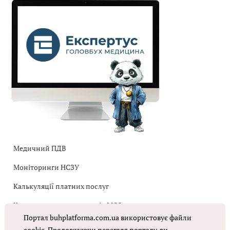
Медичний ПДВ
Моніторинги НСЗУ
Калькуляції платних послуг
Коригувальна накладна від МОЗ
Портал buhplatforma.com.ua використовує файли
Оплата праці в КНП
cookie. Продовжуючи перегляд порталу, ви