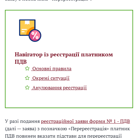
Hавігатор із реєстрації платником
ПДВ
Основні правила
Окремі ситуації
Анулювання реєстрації
У разі подання
реєстраційної заяви форми № 1 - ПДВ
(далі — заява) з позначкою «Перереєстрація» платник
ПДВ повинен вказати підстави для перереєстрації