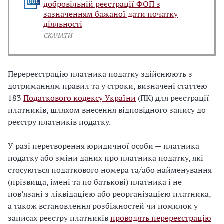
добровільній реєстрації ФОП з
зазначенням бажаної дати початку
діяльності
СКАЧАТИ
Перереєстрацію платника податку здійснюють з
дотриманням правил та у строки, визначені статтею
183
Податкового кодексу України
(ПК) для реєстрації
платників, шляхом внесення відповідного запису до
реєстру платників податку.
У разі перетворення юридичної особи — платника
податку або зміни даних про платника податку, які
стосуються податкового номера та/або найменування
(прізвища, імені та по батькові) платника і не
пов’язані з ліквідацією або реорганізацією платника,
а також встановлення розбіжностей чи помилок у
записах реєстру платників
проводять перереєстрацію