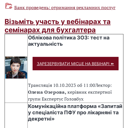
Банк проведень: отримання рекламних послуг
Візьміть участь у вебінарах та
семінарах для бухгалтера
Облікова політика ЗОЗ: тест на
актуальність
ЗАРЕЗЕРВУВАТИ МІСЦЕ НА ВЕБІНАРІ ⏩
Трансляція 10.10.2023 об 11:00
Лектор:
Олена Озерова,
керівник експертної
групи Експертус Головбух
Комунікаційна платформа «Запитай
у спеціаліста ПФУ про лікарняні та
декретні»