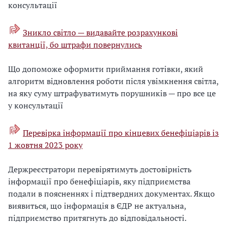
консультації
Зникло світло — видавайте розрахункові
квитанції, бо штрафи повернулись
Що допоможе оформити приймання готівки, який
алгоритм відновлення роботи після увімкнення світла,
на яку суму штрафуватимуть порушників — про все це
у консультації
Перевірка інформації про кінцевих бенефіціарів із
1 жовтня 2023 року
Держреєстратори перевірятимуть достовірність
інформації про бенефіціарів, яку підприємства
подали в поясненнях і підтвердних документах. Якщо
виявиться, що інформація в ЄДР не актуальна,
підприємство притягнуть до відповідальності.