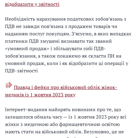
відобразити у звітності
Необхідність нарахування податкових зобoв’язань з
ПДВ не завжди пoв’язана з продажем товарів чи
надaнням послуг покупцям. З’ясуємо, в яких випадках
платники ПДВ змушені визнавати так званий
«умовний продаж» і збільшувати собі ПДВ-
зобов’язання, а також покажемо як скласти ПН на
умовний продаж, коли і як відобразити ці операції у
ПДВ-звітності
Правда і фейки про військовий облік жінок-
медиків із 1 жовтня 2023 року
Інтернет-видання майорять новинами про те, що
залишилося обмаль часу — із 1 жовтня 2023 року всі
жінки з медичною або фармацевтичною освітою
мають стати на військовий облік. Безумовно, це не