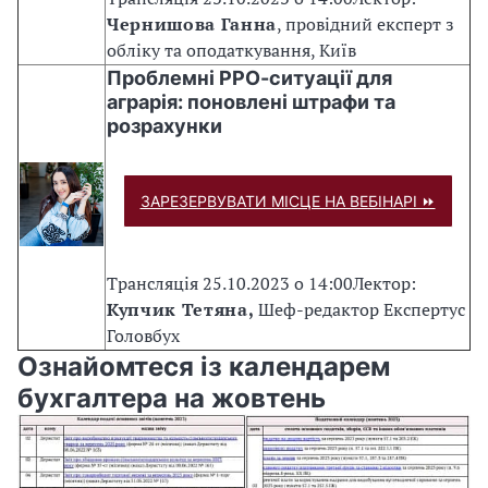
Чернишова Ганна
,
провідний експерт з
обліку та оподаткування, Київ
Проблемні РРО-ситуації для
аграрія: поновлені штрафи та
розрахунки
ЗАРЕЗЕРВУВАТИ МІСЦЕ НА ВЕБІНАРІ ⏩
Трансляція 25.10.2023 о 14:00
Лектор:
Купчик Тетяна,
Шеф-редактор Експертус
Головбух
Ознайомтеся із календарем
бухгалтера на жовтень