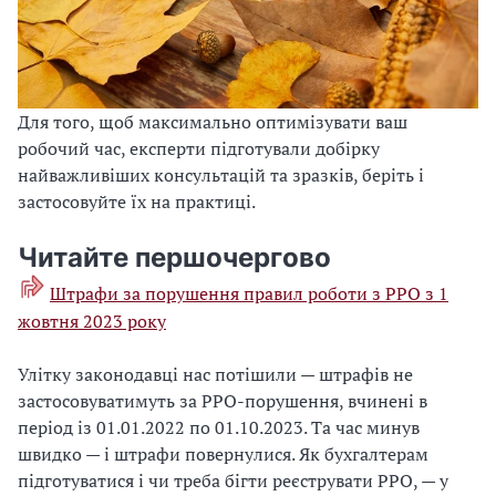
Для того, щоб максимально оптимізувати ваш
робочий час, експерти підготували добірку
найважливіших консультацій та зразків, беріть і
застосовуйте їх на практиці.
Читайте першочергово
Штрафи за порушення правил роботи з РРО з 1
жовтня 2023 року
Улітку законодавці нас потішили — штрафів не
застосовуватимуть за РРО-порушення, вчинені в
період із 01.01.2022 по 01.10.2023. Та час минув
швидко — і штрафи повернулися. Як бухгалтерам
підготуватися і чи треба бігти реєструвати РРО, — у