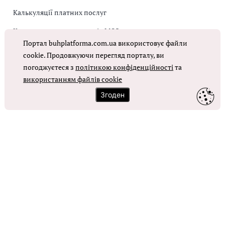
Калькуляції платних послуг
Коригувальна накладна від МОЗ
Портал buhplatforma.com.ua використовує файли
Оплата праці в КНП
cookie. Продовжуючи перегляд порталу, ви
погоджуєтеся з
політикою конфіденційності
та
ОТРИМАТИ ДОСТУП
використанням файлів cookie
Згоден
Контакти
Зворотний зв'язок
Карта сайту
Політика використання файлів cookie