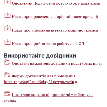
Оновлений Податковий розрахунок з додатками
Наказ про проведення щорічної інвентаризації
Наказ про утворення інвентаризаційної комісії
Наказ про прийняття на роботу до ФОП
Використайте довідники
Оновлені на жовтень довідники податкових пільг
Форми документів для проведення
інвентаризації та обліку її результатів
Інвентаризація на підприємстві у таблицях і
схемах