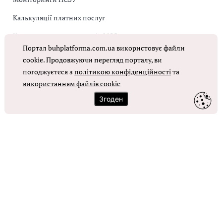
Калькуляції платних послуг
Коригувальна накладна від МОЗ
Портал buhplatforma.com.ua використовує файли
Оплата праці в КНП
cookie. Продовжуючи перегляд порталу, ви
погоджуєтеся з
політикою конфіденційності
та
ОТРИМАТИ ДОСТУП
використанням файлів cookie
Згоден
Контакти
Зворотний зв'язок
Карта сайту
Політика використання файлів cookie