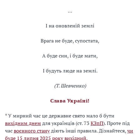
…
І на оновленій землі
Врага не буде, супостата,
А буде син, і буде мати,
І будуть люде на землі.
(Т. Шевченко)
Слава Україні!
* У мирний час це державне свято мало б бути
вихідним днем
для українців (ст. 73
КЗпП
). Проте під
час
воєнного стану
діють інші правила. Дізнайтеся,
чи
буде 15 липня 2025 року вихідний.