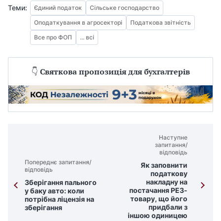
Теми:
Єдиний податок
Сільське господарство
Оподаткування в агросекторі
Податкова звітність
Все про ФОП
... всі
👇
Святкова пропозиція для бухгалтерів
Наступне
запитання/
відповідь
Попереднє запитання/
Як заповнити
відповідь
податкову
накладну на
Зберігання пального
постачання РЕЗ-
у баку авто: коли
товару, що його
потрібна ліцензія на
придбали з
зберігання
іншою одиницею