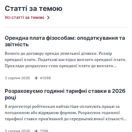
Статті за темою
Усі статті за темою
Орендна плата фізособам: оподаткування та
звітність
Вимоги до договору оренди земельної ділянки. Розмір
орендної плати. Податкові наслідки виплати орендної плати.
Приклади розрахунку суми орендної плати до виплати
орендодавцеві та суми податків. Заповнення Додатка 4ДФ
Податкового розрахунку у разі виплати орендної плати
3 серпня 2026
41096
Розраховуємо годинні тарифні ставки в 2026
році
В агросекторі робітникам найчастіше оплачують працю за
погодинною або відрядною формою. Розрахунок годинної
тарифної ставки прив’язаний до середньомісячної кількості
годин за календарний рік. Як розрахувати мінімальні годинні
ставки та чому це необхідно робити саме тепер, розповість
3 серпня 2026
7198