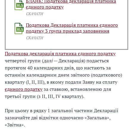
БЛАНК: Податкова декларація платника
єдиного податку
СКАЧАТИ
Податкова Декларація платника єдиного
податку 3 група приклад заповнення
СКАЧАТИ
Податкова декларація платника єдиного податку
четвертої групи (
далі
— Декларація) подається
протягом 40 календарних днів, що настають за
останнім календарним днем звітного (податкового)
кварталу (І, ІІ, ІІІ), в якому подали Заяву на сплату
єдиного податку
за ставкою, встановленою для
третьої групи (з ІІ, ІІІ, ІV кварталу).
При цьому в рядку 1 загальної частини Декларації
зазначайте дві відмітки одночасно «Загальна»,
«Звітна».