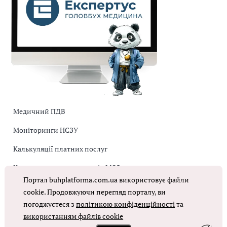
Медичний ПДВ
Моніторинги НСЗУ
Калькуляції платних послуг
Коригувальна накладна від МОЗ
Портал buhplatforma.com.ua використовує файли
Оплата праці в КНП
cookie. Продовжуючи перегляд порталу, ви
погоджуєтеся з
політикою конфіденційності
та
ОТРИМАТИ ДОСТУП
використанням файлів cookie