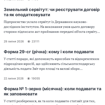
експерт
Земельний сервітут: чи реєструвати договір
та як оподатковувати
Підприємство уклало сервітут із Державним науково-
дослідним інститутом. На виконання умов цього договору
сторони підписали акт приймання-передачі об’єкта сервітуту.
Як підприємству, користувачу сервітутом, відображати
щомісячну оплату (затрати) за таким договором?
29 липня 2026
23111
Форма 29-сг (річна): кому і коли подавати
У статті поради, які допоможуть юрособам та відокремленим
підрозділам юросіб, що здійснюють сільськогосподарську
діяльність подати Звіт про площі та валові збори
сільськогосподарських культур, плодів, ягід і винограду за
результатами 2026 років без помилок
22 липня 2026
19055
Форма № 1-зерно (місячна): коли подавати та
як заповнювати
У статті розберемося, як та коли подавати статзвіт для тих,