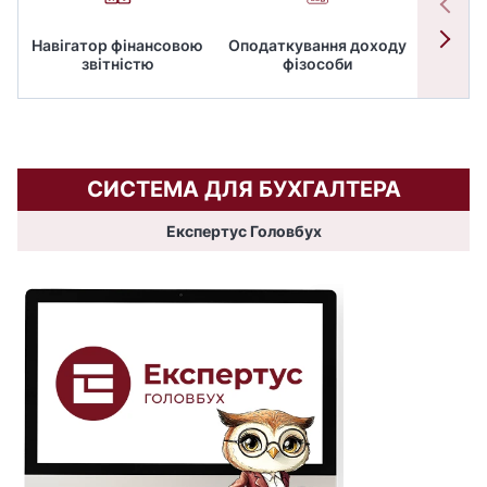
Навігатор фінансовою
Оподаткування доходу
ПД
звітністю
фізособи
СИСТЕМА ДЛЯ БУХГАЛТЕРА
Експертус Головбух