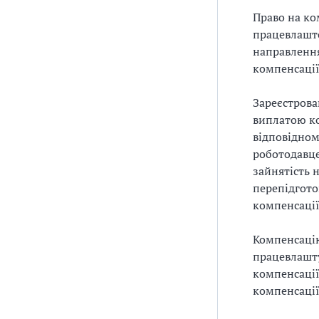
Право на ко
працевлашто
направлення
компенсації
Зареєстрова
виплатою ко
відповідном
роботодавц
зайнятість 
перепідгото
компенсації
Компенсацію
працевлашту
компенсації
компенсації