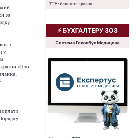
ТТН: бланк та зразок
який
ки за
ядку
⚡️ БУХГАЛТЕРУ ЗОЗ
Система Головбух Медицина
вця з
н у
им
України «Про
вчання,
у
 виплати
 Порядку