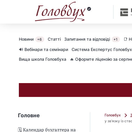
Новини
Статті
Запитання та відповіді
📑 
+6
+1
🔊 Вебінари та семінари
Cистема Експертус Головбух
Вища школа Головбуха
🔥 Оформте ліцензію за серп
Головне
Головбух
у зв’язку із ст
🗓️ Календар бухгалтера на