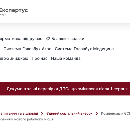
Нормативка під рукою
📋 Бланки + зразки
Система Головбух Агро
Система Головбух Медицина
невою знижкою
Про нас
Наша команда
Документальні перевірки ДПС: що змінилося після 1 серпня
Запитання та відповіді
Єдиний соціальний внесок
Компенсація ЄС
воренням нового робочого місця