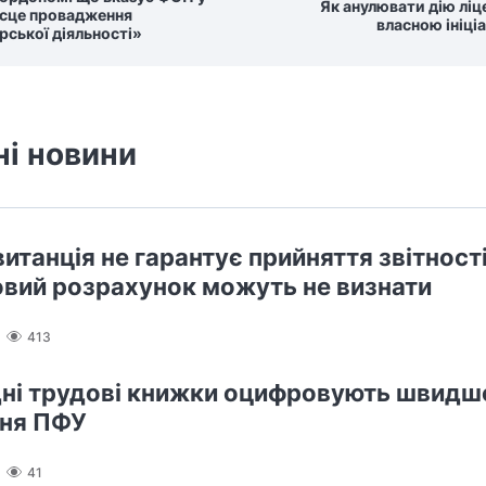
Як анулювати дію ліце
ісце провадження
власною ініці
рської діяльності»
ні новини
итанція не гарантує прийняття звітності
вий розрахунок можуть не визнати
413
ні трудові книжки оцифровують швидше 
ння ПФУ
41