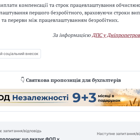
виплати компенсації та строк працевлаштування обчислюю
лаштування першого безробітного, враховуючи строки ви
 та перерви між працевлаштуванням безробітних.
За інформацією
ДПС у Дніпропетров
й соціальний внесок
👇
Святкова пропозиція для бухгалтерів
є запитання/відповідь
Наступне запитання/ві
кордоном: що вказує ФОП у