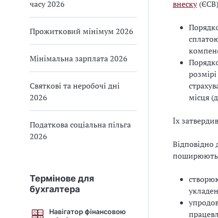
часу 2026
внеску
(ЄСВ)
Порядко
Прожитковий мінімум 2026
сплатою
компенс
Мінімальна зарплата 2026
Порядко
розмірі
Святкові та неробочі дні
страхув
2026
місця (
Їх затверди
Податкова соціальна пільга
2026
Відповідно 
поширюють н
Термінове для
створюю
бухгалтера
укладен
упродов
Навігатор фінансовою
працевл