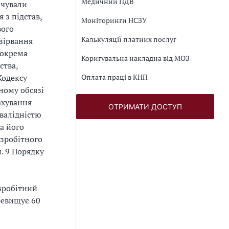
Медичний ПДВ
ачували
 з підстав,
Моніторинги НСЗУ
вого
Калькуляції платних послуг
озірвання
зокрема
Коригувальна накладна від МОЗ
ства,
Оплата праці в КНП
Кодексу
ному обсязі
ахування
ОТРИМАТИ ДОСТУП
нвалідністю
а його
езробітного
. 9 Порядку
езробітний
ревищує 60