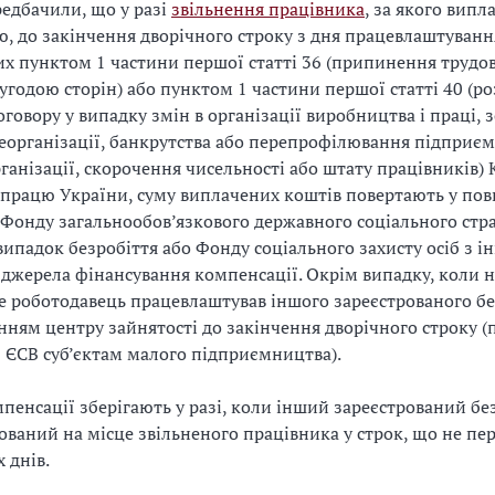
едбачили, що у разі
звільнення працівника
, за якого випл
, до закінчення дворічного строку з дня працевлаштування
х пунктом 1 частини першої статті 36 (припинення трудо
 угодою сторін) або пунктом 1 частини першої статті 40 (р
оговору у випадку змін в організації виробництва і праці, 
 реорганізації, банкрутства або перепрофілювання підприєм
рганізації, скорочення чисельності або штату працівників) 
 працю України, суму виплачених коштів повертають у пов
Фонду загальнообов’язкового державного соціального стр
випадок безробіття або Фонду соціального захисту осіб з і
 джерела фінансування компенсації. Окрім випадку, коли н
е роботодавець працевлаштував іншого зареєстрованого б
нням центру зайнятості до закінчення дворічного строку (п
 ЄСВ суб’єктам малого підприємництва).
пенсації зберігають у разі, коли інший зареєстрований б
ваний на місце звільненого працівника у строк, що не пе
 днів.