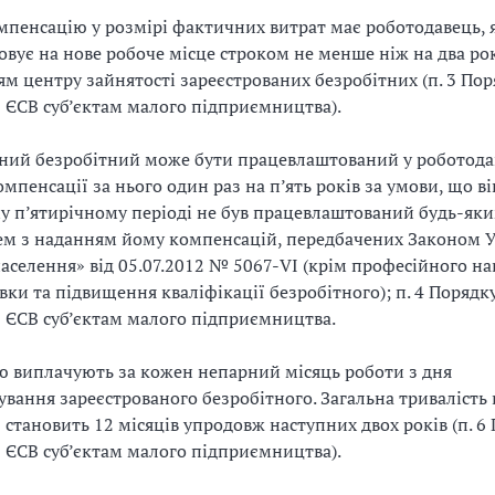
мпенсацію у розмірі фактичних витрат має роботодавець, 
вує на нове робоче місце строком не менше ніж на два ро
м центру зайнятості зареєстрованих безробітних (п. 3 Пор
 ЄСВ суб’єктам малого підприємництва).
ний безробітний може бути працевлаштований у роботода
мпенсації за нього один раз на п’ять років за умови, що ві
у п’ятирічному періоді не був працевлаштований будь-як
ем з наданням йому компенсацій, передбачених Законом 
населення» від 05.07.2012 № 5067-VІ (крім професійного на
вки та підвищення кваліфікації безробітного); п. 4 Порядк
 ЄСВ суб’єктам малого підприємництва.
 виплачують за кожен непарний місяць роботи з дня
вання зареєстрованого безробітного. Загальна тривалість
 становить 12 місяців упродовж наступних двох років (п. 6
 ЄСВ суб’єктам малого підприємництва).