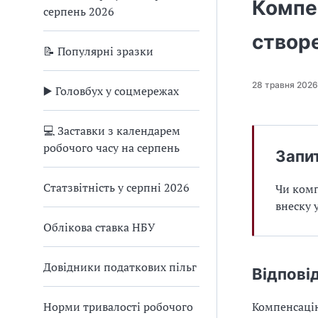
Компен
серпень 2026
створ
📝 Популярні зразки
28 травня 2026
▶️ Головбух у соцмережах
💻 Заставки з календарем
робочого часу на серпень
Запи
Статзвітність у серпні 2026
Чи комп
внеску 
Облікова ставка НБУ
Довідники податкових пільг
Відпові
Норми тривалості робочого
Компенсацію