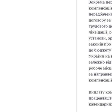
Зокрема пер
компенсацію
передбачени
договору за
трудового д
ліквідації,
установи, о
законів про
до бюджету 
України на 
залежно від
робоче місц
за направле
компенсації
Виплату ком
працевлашто
календарних