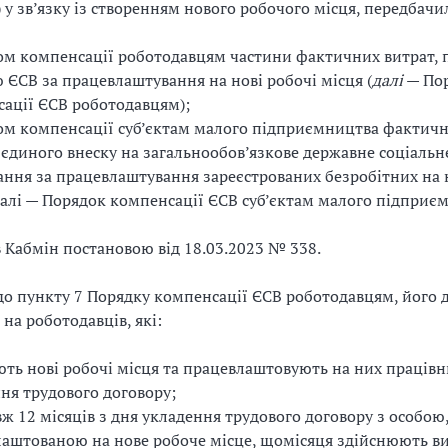
 у зв’язку із створенням нового робочого місця, передбачи
м компенсації роботодавцям частини фактичних витрат, п
 ЄСВ за працевлаштування на нові робочі місця (
далі
— По
ації ЄСВ роботодавцям);
м компенсації суб’єктам малого підприємництва фактичн
 єдиного внеску на загальнообов’язкове державне соціальн
ання за працевлаштування зареєстрованих безробітних на 
далі — Порядок компенсації ЄСВ суб’єктам малого підприєм
в Кабмін постановою від 18.03.2023 № 338.
до пункту 7 Порядку компенсації ЄСВ роботодавцям, його 
а роботодавців, які:
ть нові робочі місця та працевлаштовують на них праців
ня трудового договору;
ж 12 місяців з дня укладення трудового договору з особою
аштованою на нове робоче місце, щомісяця здійснюють ви