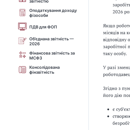
звітністю
заробіт
Оподаткування доходу
2026 роц
фізособи
Якщо робото
ПДВ для ФОП
місяців на 
Об’єднана звітність —
відповідну 
2026
заробітної 
таку особу.
Фінансова звітність за
МСФЗ
У разі змен
Консолідована
фінзвітність
роботодавец
Згідно з пу
його дію по
є суб’є
створюю
безроб