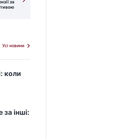
нзії за
ативою
Усі новини
: коли
за інші: