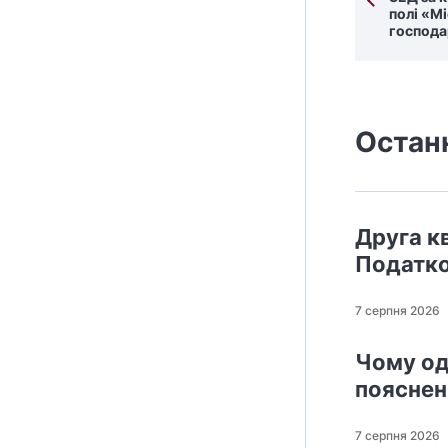
полі «М
господа
Остан
Друга кв
Податко
7 серпня 2026
Чому од
поясне
7 серпня 2026