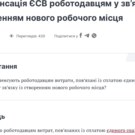
сація ЄСВ роботодавцям у зв’я
енням нового робочого місця
Переглядів:
420
Поділитися у
тання
енсують роботодавцям витрати, пов’язані із сплатою єдин
у зв’язку із створенням нового робочого місця?
дь
 роботодавцям витрат, пов’язаних із сплатою
єдиного соц