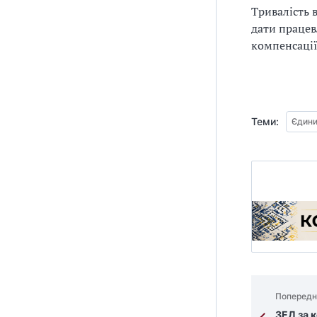
Тривалість 
дати працев
компенсації
Теми:
Єдини
Попередн
ЗЕД за 