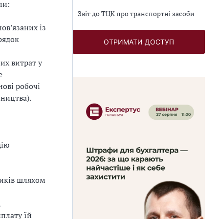
ли:
Звіт до ТЦК про транспортні засоби
ов’язаних із
рядок
ОТРИМАТИ ДОСТУП
их витрат у
е
нові робочі
ництва).
дію
ників шляхом
,
плату їй