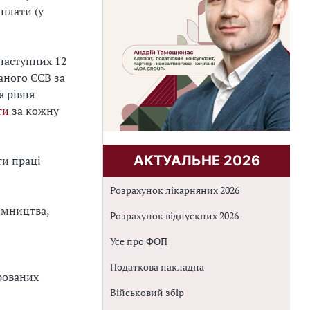
 плати (у
наступних 12
аного ЄСВ за
я рівня
ти
за кожну
АКТУАЛЬНЕ 2026
ти праці
Розрахунок лікарняних 2026
ємництва,
Розрахунок відпускних 2026
Усе про ФОП
Податкова накладна
рованих
Військовий збір