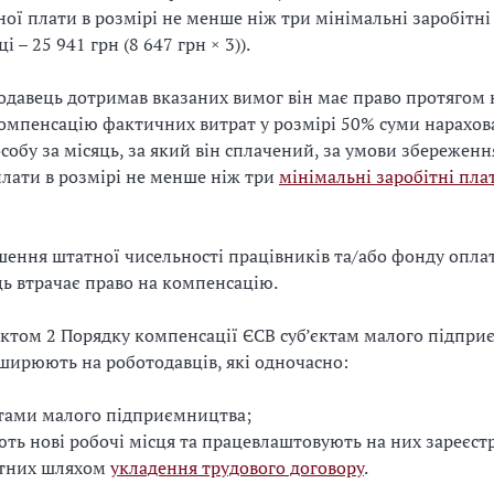
ної плати в розмірі не менше ніж три мінімальні заробітні
і – 25 941 грн (8 647 грн × 3)).
давець дотримав вказаних вимог він має право протягом 
компенсацію фактичних витрат у розмірі 50% суми нарахов
особу за місяць, за який він сплачений, за умови збереженн
плати в розмірі не менше ніж три
мінімальні заробітні пла
шення штатної чисельності працівників та/або фонду опла
ь втрачає право на компенсацію.
нктом 2 Порядку компенсації ЄСВ суб’єктам малого підпри
ширюють на роботодавців, які одночасно:
ктами малого підприємництва;
ть нові робочі місця та працевлаштовують на них зареєст
ітних шляхом
укладення трудового договору
.