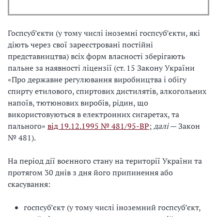
Госпсуб’єкти (у тому числі іноземні госпсуб’єкти, які
діють через свої зареєстровані постійні
представництва) всіх форм власності зберігають
пальне за наявності ліцензії (ст. 15 Закону України
«Про державне регулювання виробництва і обігу
спирту етилового, спиртових дистилятів, алкогольних
напоїв, тютюнових виробів, рідин, що
використовуються в електронних сигаретах, та
пального»
від 19.12.1995 № 481/95-BP
;
далі
— Закон
№ 481).
На період дії воєнного стану на території України та
протягом 30 днів з дня його припинення або
скасування:
госпсуб’єкт (у тому числі іноземний госпсуб’єкт,