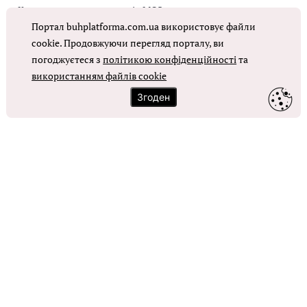
Коригувальна накладна від МОЗ
Портал buhplatforma.com.ua використовує файли
Оплата праці в КНП
cookie. Продовжуючи перегляд порталу, ви
погоджуєтеся з
політикою конфіденційності
та
ОТРИМАТИ ДОСТУП
використанням файлів cookie
Згоден
Контакти
Зворотний зв'язок
Карта сайту
Політика використання файлів cookie
Політика конфіденційності