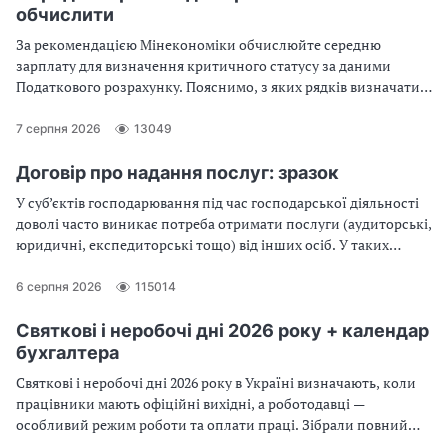
обчислити
За рекомендацією Мінекономіки обчислюйте середню
зарплату для визначення критичного статусу за даними
Податкового розрахунку. Пояснимо, з яких рядків визначати
показники. Також у консультації — ситуації, за яких середня
зарплата занижується
7 серпня 2026
13049
Договір про надання послуг: зразок
У суб’єктів господарювання під час господарської діяльності
доволі часто виникає потреба отримати послуги (аудиторські,
юридичні, експедиторські тощо) від інших осіб. У таких
випадках сторони застосовують договір про надання послуг. У
консультації розглянемо оформлення договору про надання
6 серпня 2026
115014
послуг
Святкові і неробочі дні 2026 року + календар
бухгалтера
Святкові і неробочі дні 2026 року в Україні визначають, коли
працівники мають офіційні вихідні, а роботодавці —
особливий режим роботи та оплати праці. Зібрали повний
перелік святкових і неробочих днів на 2026 рік, щоб було