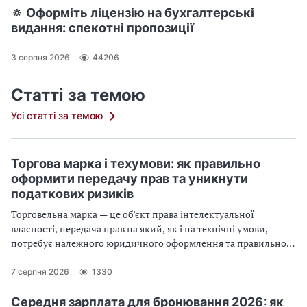
🔅 Оформіть ліцензію на бухгалтерські
видання: спекотні пропозиції
3 серпня 2026
44206
Статті за темою
Усі статті за темою
Торгова марка і техумови: як правильно
оформити передачу прав та уникнути
податкових ризиків
Торговельна марка — це об’єкт права інтелектуальної
власності, передача прав на який, як і на технічні умови,
потребує належного юридичного оформлення та правильного
податкового обліку. У статті розглянемо порядок реєстрації
торговельної марки, особливості оформлення тимчасової
7 серпня 2026
1330
передачі прав, документальне супроводження таких операцій
та податкові наслідки
Середня зарплата для бронювання 2026: як