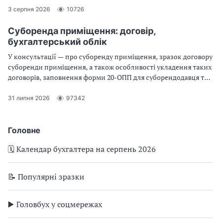
зручно планувати роботу, відпустки й звітність
3 серпня 2026
10726
Суборенда приміщення: договір,
бухгалтерський облік
У консультації — про суборенду приміщення, зразок договору
суборенди приміщення, а також особливості укладення таких
договорів, заповнення форми 20-ОПП для суборендодавця та
суборендаря, а також бухгалтерські проведення для обох
сторін
31 липня 2026
97342
Головне
🗓️ Календар бухгалтера на серпень 2026
📝 Популярні зразки
▶️ Головбух у соцмережах