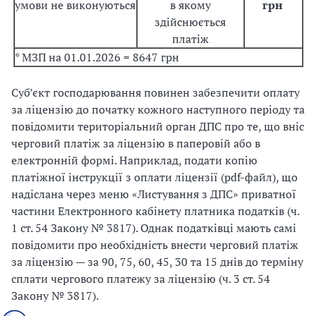
умови не виконуються
в якому
грн
здійснюється
платіж
* МЗП на 01.01.2026 = 8647 грн
Суб’єкт господарювання повинен забезпечити оплату
за ліцензію до початку кожного наступного періоду та
повідомити територіальний орган ДПС про те, що вніс
черговий платіж за ліцензію в паперовій або в
електронній формі. Наприклад, подати копію
платіжної інструкції з оплати ліцензії (pdf-файл), що
надіслана через меню «Листування з ДПС» приватної
частини Електронного кабінету платника податків (ч.
1 ст. 54 Закону № 3817). Однак податківці мають самі
повідомити про необхідність внести черговий платіж
за ліцензію — за 90, 75, 60, 45, 30 та 15 днів до терміну
сплати чергового платежу за ліцензію (ч. 3 ст. 54
Закону № 3817).