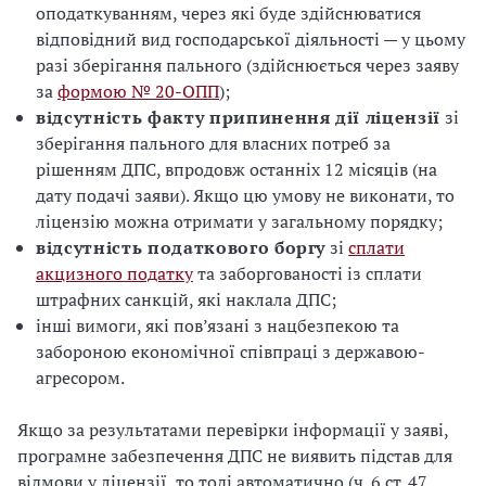
оподаткуванням, через які буде здійснюватися
відповідний вид господарської діяльності — у цьому
разі зберігання пального (здійснюється через заяву
за
формою № 20-ОПП
);
відсутність факту припинення дії ліцензії
зі
зберігання пального для власних потреб за
рішенням ДПС, впродовж останніх 12 місяців (на
дату подачі заяви). Якщо цю умову не виконати, то
ліцензію можна отримати у загальному порядку;
відсутність податкового боргу
зі
сплати
акцизного податку
та заборгованості із сплати
штрафних санкцій, які наклала ДПС;
інші вимоги, які пов’язані з нацбезпекою та
забороною економічної співпраці з державою-
агресором.
Якщо за результатами перевірки інформації у заяві,
програмне забезпечення ДПС не виявить підстав для
відмови у ліцензії, то тоді автоматично (ч. 6 ст. 47