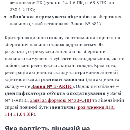
встановлює ПК (
див
. пп. 14.1.6 ПК, п. 63.3 ПК, пп.
230.1.2 ПК);
обов’язок отримувати ліцензію
на зберігання
пального, який встановлює Закон № 3817.
Критерії акцизного складу та отримання ліцензії на
зберігання пального також відрізняються. Як
результат, отримувати ліцензію на зберігання
пального вимушені ті суб’єкти господарювання, які не
зобов’язані реєструвати акцизні склади. Крім того,
реєстрація акцизного складу та отримання ліцензії
здійснюється за
різними заявами
(для акцизного
складу — це
Заява № 1-АКПС
). Однак є й спільне —
ідентифікатори об’єкта оподаткування
у Заяві
№ 1-АКПС,
Заяві за формою № 20-ОПП
та ліцензійній
справі повинні бути
ідентичні
(
роз’яснення ДПС
114.11.04 ЗІР
).
Яка вартість ліцензій на