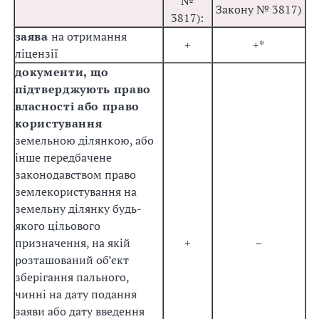
№
Закону № 3817)
3817):
заява
на отримання
+
+*
ліцензії
документи, що
підтверджують право
власності або право
користування
земельною ділянкою, або
інше передбачене
законодавством право
землекористування на
земельну ділянку будь-
якого цільового
призначення, на якій
+
–
розташований об’єкт
зберігання пального,
чинні на дату подання
заяви або дату введення