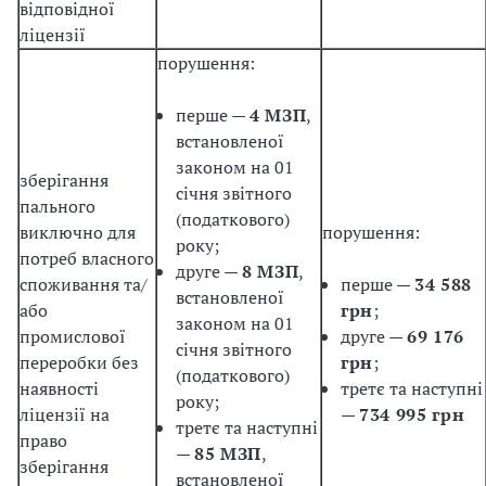
відповідної
ліцензії
порушення:
перше —
4 МЗП
,
встановленої
законом на 01
зберігання
січня звітного
пального
(податкового)
виключно для
порушення:
року;
потреб власного
друге —
8 МЗП
,
споживання та/
перше —
34 588
встановленої
або
грн
;
законом на 01
промислової
друге —
69 176
січня звітного
переробки без
грн
;
(податкового)
наявності
третє та наступні
року;
ліцензії на
—
734 995 грн
третє та наступні
право
—
85 МЗП
,
зберігання
встановленої