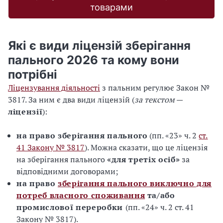
товарами
Які є види ліцензій зберігання
пального 2026 та кому вони
потрібні
Ліцензування діяльності
з пальним регулює Закон №
3817. За ним є два види ліцензій (
за текстом
—
ліцензії
):
на право зберігання пального
(пп. «23» ч. 2
ст.
41 Закону № 3817
). Можна сказати, що це ліцензія
на зберігання пального
«для третіх осіб»
за
відповідними договорами;
на право
зберігання пального виключно для
потреб власного споживання
та/або
промислової переробки
(пп. «24» ч. 2 ст. 41
Закону № 3817).