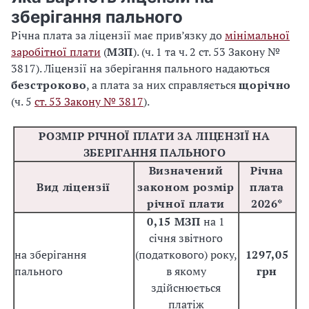
зберігання пального
Річна плата за ліцензії має прив’язку до
мінімальної
заробітної плати
(
МЗП
). (ч. 1 та ч. 2 ст. 53 Закону №
3817). Ліцензії на зберігання пального надаються
безстроково
, а плата за них справляється
щорічно
(ч. 5
ст. 53 Закону № 3817
).
РОЗМІР РІЧНОЇ ПЛАТИ ЗА ЛІЦЕНЗІЇ НА
ЗБЕРІГАННЯ ПАЛЬНОГО
Визначений
Річна
Вид ліцензії
законом розмір
плата
річної плати
2026*
0,15 МЗП
на 1
січня звітного
на зберігання
(податкового) року,
1297,05
пального
в якому
грн
здійснюється
платіж