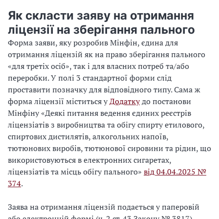
Як скласти заяву на отримання
ліцензії на зберігання пального
Форма заяви, яку розробив Мінфін, єдина для
отримання ліцензій як на право зберігання пального
«для третіх осіб», так і для власних потреб та/або
переробки. У полі 3 стандартної форми слід
проставити позначку для відповідного типу. Сама ж
форма ліцензії міститься у
Додатку
до постанови
Мінфіну «Деякі питання ведення єдиних реєстрів
ліцензіатів з виробництва та обігу спирту етилового,
спиртових дистилятів, алкогольних напоїв,
тютюнових виробів, тютюнової сировини та рідин, що
використовуються в електронних сигаретах,
ліцензіатів та місць обігу пального»
від 04.04.2025 №
374
.
Заява на отримання ліцензій подається у паперовій
або електронній формі (ч. 2 ст. 43 Закону № 3817).