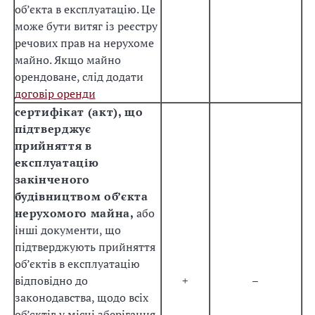
об’єкта в експлуатацію. Це
може бути витяг із реєстру
речових прав на нерухоме
майно. Якщо майно
орендоване, слід додати
договір оренди
сертифікат (акт), що
підтверджує
прийняття в
експлуатацію
закінченого
будівництвом об’єкта
нерухомого майна,
або
інші документи, що
підтверджують прийняття
об’єктів в експлуатацію
відповідно до
+
–
законодавства, щодо всіх
об’єктів у місці зберігання