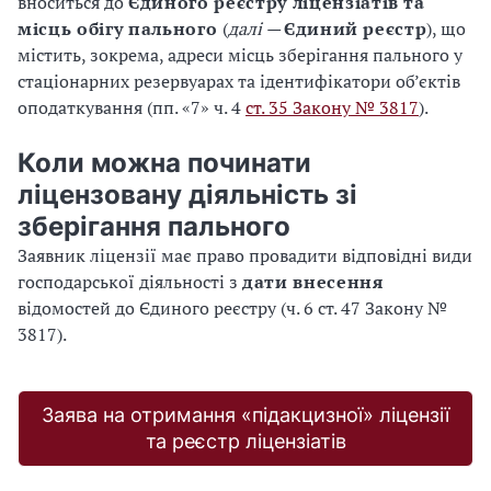
вноситься до
Єдиного реєстру ліцензіатів та
місць обігу пального
(
далі —
Єдиний реєстр
), що
містить, зокрема, адреси місць зберігання пального у
стаціонарних резервуарах та ідентифікатори об’єктів
оподаткування (пп. «7» ч. 4
ст. 35 Закону № 3817
).
Коли можна починати
ліцензовану діяльність зі
зберігання пального
Заявник ліцензії має право провадити відповідні види
господарської діяльності з
дати внесення
відомостей до Єдиного реєстру (ч. 6 ст. 47 Закону №
3817).
Заява на отримання «підакцизної» ліцензії
та реєстр ліцензіатів