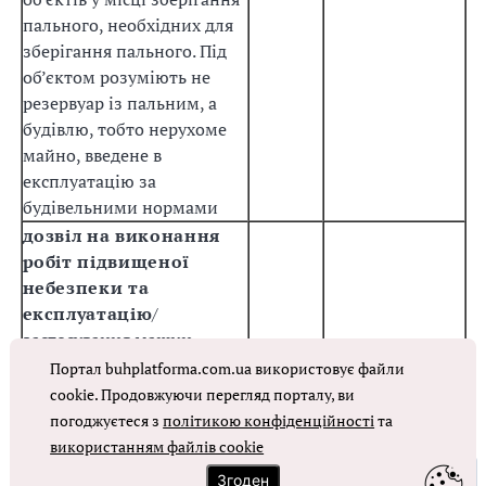
пального, необхідних для
зберігання пального. Під
об’єктом розуміють не
резервуар із пальним, а
будівлю, тобто нерухоме
майно, введене в
експлуатацію за
будівельними нормами
дозвіл на виконання
робіт підвищеної
небезпеки та
експлуатацію
/
застосування машин,
механізмів, устаткування
Портал buhplatforma.com.ua використовує файли
підвищеної небезпеки.
cookie. Продовжуючи перегляд порталу, ви
Його видає Держпраці,
погоджуєтеся з
політикою конфіденційності
та
керуючись
Порядком
використанням файлів cookie
+
–
видачі дозволів на
Згоден
зміст