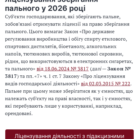
пального у 2026 році
Суб’єкти господарювання, які зберігають пальне,
зобов’язані отримувати ліцензії на право зберігання
пального. Цього вимагає Закон «Про державне
регулювання виробництва і обігу спирту етилового,
спиртових дистилятів, біоетанолу, алкогольних
напоїв, тютюнових виробів, тютюнової сировини,
рідин, що використовуються в електронних сигаретах,
та пального»
від 18.06.2024 № 3817
(
далі
—
Закон №
3817
) та пп. «7» ч. 1 ст. 7 Закону «Про ліцензування
видів господарської діяльності»
від 02.03.2015 № 222
.
Пальне при цьому може зберігатися як у ємностях, що
належать суб’єкту на праві власності, так і у ємностях,
які перебувають лише у користуванні, наприклад,
орендовані.
Ліцензування діяльності з підакцизними