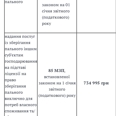
пального
законом на 01
січня звітного
(податкового)
року
надання послуг
із зберігання
пального іншим
суб’єктам
господарювання
на підставі
85 МЗП
,
ліцензії на
встановленої
право
законом на 1 січня
734 995 грн
зберігання
звітного
пального
(податкового) року
виключно для
потреб власного
споживання та/