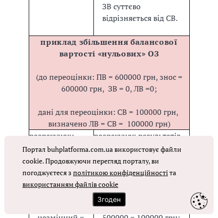
ЗВ суттєво
відрізняється від СВ.
приклад збільшення балансової
вартості «нульових» ОЗ
(до переоцінки: ПВ = 600000 грн, знос =
600000 грн, ЗВ = 0, ЛВ =0;
дані для переоцінки: СВ = 100000 грн,
визначено ЛВ = СВ = 100000 грн)
розрахунок:
розрахунок результатів
зміни облікової оцінки:
Портал buhplatforma.com.ua використовує файли
нова ПВ =
cookie. Продовжуючи перегляд порталу, ви
600000 +
знос відкоригований =
погоджуєтеся з
політикою конфіденційності
та
100000 =
600000 – 100000 =
використанням файлів cookie
700000 грн;
500000 грн;
Згоден
знос
нова ЗВ = 600000 –
незмінний =
500000 = 100000 грн;