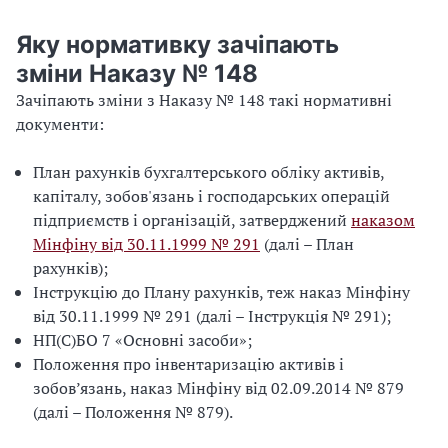
Яку нормативку зачіпають
зміни Наказу № 148
Зачіпають зміни з Наказу № 148 такі нормативні
документи:
План рахунків бухгалтерського обліку активів,
капіталу, зобов'язань і господарських операцій
підприємств і організацій, затверджений
наказом
Мінфіну від 30.11.1999 № 291
(далі – План
рахунків);
Інструкцію до Плану рахунків
, теж наказ Мінфіну
від 30.11.1999 № 291 (далі – Інструкція № 291);
НП(С)БО 7 «Основні засоби»
;
Положення про інвентаризацію активів і
зобов’язань,
наказ Мінфіну від 02.09.2014 № 879
(далі – Положення № 879).