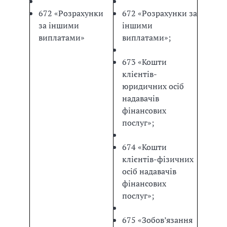
672
«
Розрахунки
672
«
Розрахунки за
за іншими
іншими
виплатами
»
виплатами
»
;
673
«
Кошти
клієнтів-
юридичних осіб
надавачів
фінансових
послуг
»
;
674
«
Кошти
клієнтів-фізичних
осіб надавачів
фінансових
послуг
»
;
675
«
Зобов’язання