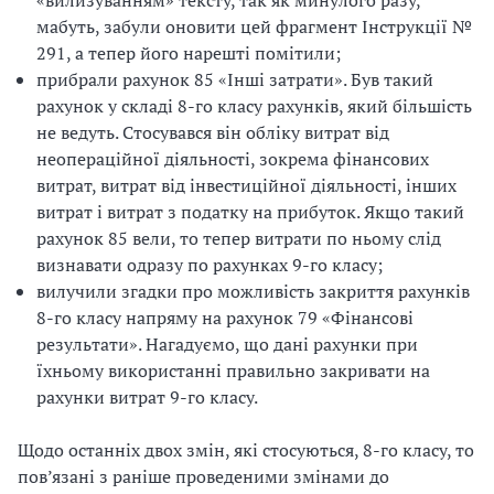
«вилизуванням» тексту, так як минулого разу,
мабуть, забули оновити цей фрагмент Інструкції №
291, а тепер його нарешті помітили;
прибрали рахунок 85 «Інші затрати». Був такий
рахунок у складі 8-го класу рахунків, який більшість
не ведуть. Стосувався він обліку витрат від
неопераційної діяльності, зокрема фінансових
витрат, витрат від інвестиційної діяльності, інших
витрат і витрат з податку на прибуток. Якщо такий
рахунок 85 вели, то тепер витрати по ньому слід
визнавати одразу по рахунках 9-го класу;
вилучили згадки про можливість закриття рахунків
8-го класу напряму на рахунок 79 «Фінансові
результати». Нагадуємо, що дані рахунки при
їхньому використанні правильно закривати на
рахунки витрат 9-го класу.
Щодо останніх двох змін, які стосуються, 8-го класу, то
пов’язані з раніше проведеними змінами до