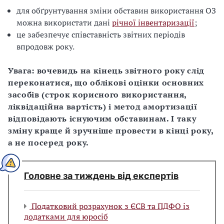
для обґрунтування зміни обставин використання ОЗ
можна використати дані
річної інвентаризації
;
це забезпечує співставність звітних періодів
впродовж року.
Увага: вочевидь на кінець звітного року слід
переконатися, що облікові оцінки основних
засобів (строк корисного використання,
ліквідаційна вартість) і метод амортизації
відповідають існуючим обставинам. І таку
зміну краще й зручніше провести в кінці року,
а не посеред року.
Головне за тиждень від експертів
Податковий розрахунок з ЄСВ та ПДФО із
додатками для юросіб