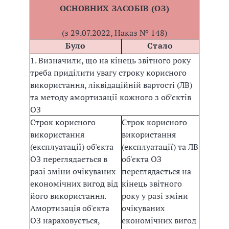
ОСНОВНИХ ЗАСОБІВ (ОЗ)
(з 29.07.2022, Наказ № 148)
Було
Стало
1. Визначили, що на кінець звітного року
треба приділити увагу строку корисного
використання, ліквідаційній вартості (ЛВ)
та методу амортизації кожного з об’єктів
ОЗ
Строк корисного
Строк корисного
використання
використання
(експлуатації) об'єкта
(експлуатації) та ЛВ
ОЗ переглядається в
об'єкта ОЗ
разі зміни очікуваних
переглядається на
економічних вигод від
кінець звітного
його використання.
року у разі зміни
Амортизація об'єкта
очікуваних
ОЗ нараховується,
економічних вигод