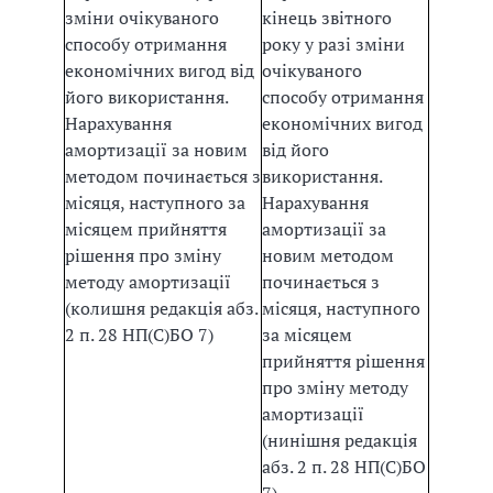
зміни очікуваного
кінець звітного
способу отримання
року у разі зміни
економічних вигод від
очікуваного
його використання.
способу отримання
Нарахування
економічних вигод
амортизації за новим
від його
методом починається з
використання.
місяця, наступного за
Нарахування
місяцем прийняття
амортизації за
рішення про зміну
новим методом
методу амортизації
починається з
(колишня редакція абз.
місяця, наступного
2 п. 28 НП(С)БО 7)
за місяцем
прийняття рішення
про зміну методу
амортизації
(нинішня редакція
абз. 2 п. 28 НП(С)БО