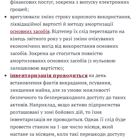
фінансових послуг, зокрема з випуску електронних
грошей;
врегулювали зміну строку корисного використання,
ліквідаційної вартості й методу амортизації
основних засобів
. Відтепер їх слід переглядати на
кінець звітного року у разі зміни очікуваних
економічних вигід від використання основних
засобів. Зокрема це стосується повністю
амортизованих основних засобів (з нульовою
залишковою вартістю);
інвентаризація проводиться
на день
встановлення фактів викрадання, псування,
знищення майна, але за умови можливості
безпечного та безперешкодного доступу до таких
активів. Наприклад, якщо активи підприємства
розташовані у зоні бойових дій, то їхня
інвентаризація не проводиться. Однак її слід буде
провести станом на 1-ше число місяця, який
настане за місяцем, коли такі перешкоди доступу