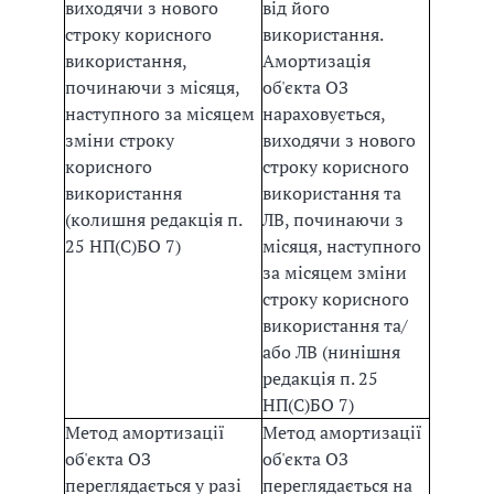
виходячи з нового
від його
строку корисного
використання.
використання,
Амортизація
починаючи з місяця,
об'єкта ОЗ
наступного за місяцем
нараховується,
зміни строку
виходячи з нового
корисного
строку корисного
використання
використання та
(колишня редакція п.
ЛВ, починаючи з
25 НП(С)БО 7)
місяця, наступного
за місяцем зміни
строку корисного
використання та/
або ЛВ
(нинішня
редакція п. 25
НП(С)БО 7)
Метод амортизації
Метод амортизації
об'єкта ОЗ
об'єкта ОЗ
переглядається у разі
переглядається на