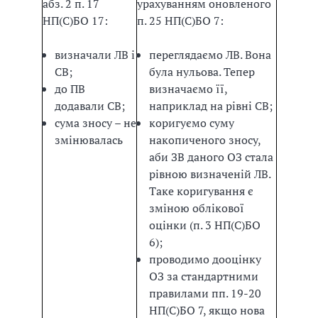
абз. 2 п. 17
урахуванням оновленого
НП(С)БО 17:
п. 25 НП(С)БО 7:
визначали ЛВ і
переглядаємо ЛВ. Вона
СВ;
була нульова. Тепер
до ПВ
визначаємо її,
додавали СВ;
наприклад на рівні СВ;
сума зносу – не
коригуємо суму
змінювалась
накопиченого зносу,
аби ЗВ даного ОЗ стала
рівною визначеній ЛВ.
Таке коригування є
зміною облікової
оцінки (п. 3 НП(С)БО
6);
проводимо дооцінку
ОЗ за стандартними
правилами пп. 19-20
НП(С)БО 7, якщо нова