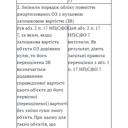
7)
2. Змінили порядок обліку повністю
амортизованих ОЗ з нульовою
залишковою вартістю (ЗВ)
був абз. 2 п. 17 НП(С)БО
Цей абз. 2 п. 17
7, за яким, якщо
НП(С)БО 7
залишкова вартість
вилучили. Як
об'єкта ОЗ дорівнює
результат, діють
нулю, то його
загальні правила
переоцінена ЗВ
переоцінки з абз. 1
визначається
п. 17 НП(С)БО 7
додаванням
справедливої вартості
цього об’єкта до його
первісної
(переоціненої) вартості
без зміни суми зносу
об'єкта. При цьому для
таких об'єктів, що