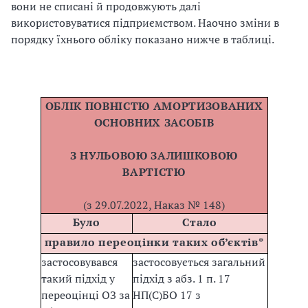
вони не списані й продовжують далі
використовуватися підприємством. Наочно зміни в
порядку їхнього обліку показано нижче в таблиці.
ОБЛІК ПОВНІСТЮ АМОРТИЗОВАНИХ
ОСНОВНИХ ЗАСОБІВ
З НУЛЬОВОЮ ЗАЛИШКОВОЮ
ВАРТІСТЮ
(з 29.07.2022, Наказ № 148)
Було
Стало
правило переоцінки таких об’єктів*
застосовувався
застосовується загальний
такий підхід у
підхід з абз. 1 п. 17
переоцінці ОЗ за
НП(С)БО 17 з