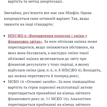
вартість та метод амортизації.
Звичайно, роз’яснити все має сам Мінфін. Однак
напрошується саме останній варіант. Так, якщо
зважити на інші стандарти:
НП(С)БО 6
«
Виправлення помилок і зміни у
фінансових звітах
»
. За ним облікова оцінка може
переглядатися, якщо змінюються обставини, на
яких вона базувалася, а наслідки зміни такої
облікової оцінки включаються до звіту про
фінансові результати у тому періоді, в якому
відбулася зміна (див. п. 6, п. 8 НП(С)БО 6). Виходить,
що можна переглянути й посеред року;
МСБО 16
«
Основні засоби
»
.
За ним ліквідаційна
вартість та строк корисної експлуатації активу
переглядається принаймні на кінець звітного
фінансового року (п. 51 МСБО 16). Аналогічно
переглядається прийманні на кінець звітного