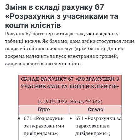
Зміни в складі рахунку 67
«Розрахунки з учасниками та
кошти клієнтів
Рахунок 67 відтепер виглядає так, як наведено у
таблиці нижче. Як бачимо, дана зміна стосується лише
надавачів фінансових послуг (крім банків). До них
зокрема належить випуск електронних грошей,
видача кредитів населенню і т.п.
СКЛАД РАХУНКУ 67 «РОЗРАХУНКИ З
УЧАСНИКАМИ ТА КОШТИ КЛІЄНТІВ»
(з 29.07.2022, Наказ № 148)
Було
Стало
671
«
Розрахунки
671
«
Розрахунки за
за нарахованими
нарахованими
дивідендами
»
;
дивідендами
»
;