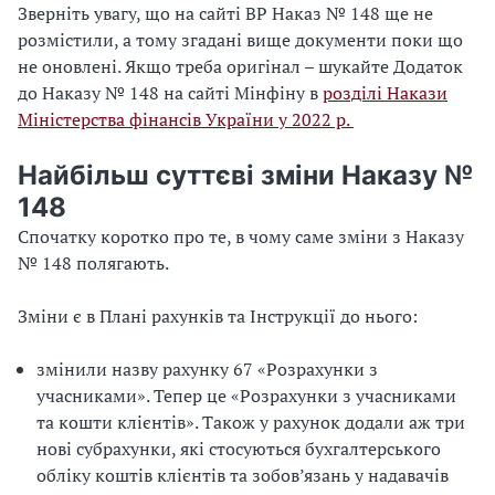
Зверніть увагу, що на сайті ВР Наказ № 148 ще не
розмістили, а тому згадані вище документи поки що
не оновлені. Якщо треба оригінал – шукайте
Додаток
до Наказу № 148
на
сайті Мінфіну в
розділі Накази
Міністерства фінансів України у 2022 р.
Найбільш суттєві зміни Наказу №
148
Спочатку коротко про те, в чому саме зміни з Наказу
№ 148 полягають.
Зміни є в Плані рахунків та Інструкції до нього:
змінили назву рахунку 67 «Розрахунки з
учасниками». Тепер це «Розрахунки з учасниками
та кошти клієнтів». Також у рахунок додали аж три
нові субрахунки, які стосуються бухгалтерського
обліку коштів клієнтів та зобов’язань у надавачів