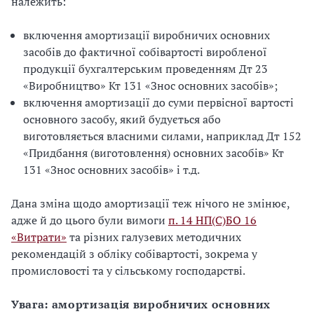
належить:
включення амортизації виробничих основних
засобів до фактичної собівартості виробленої
продукції бухгалтерським проведенням Дт 23
«Виробництво» Кт 131 «Знос основних засобів»;
включення амортизації до суми первісної вартості
основного засобу, який будується або
виготовляється власними силами, наприклад Дт 152
«Придбання (виготовлення) основних засобів» Кт
131 «Знос основних засобів» і т.д.
Дана зміна щодо амортизації теж нічого не змінює,
адже й до цього були вимоги
п. 14
НП(С)БО 16
«Витрати»
та різних галузевих методичних
рекомендацій з обліку собівартості, зокрема у
промисловості та у сільському господарстві.
Увага: амортизація виробничих основних