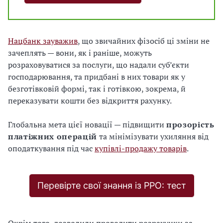
Нацбанк зауважив
, що звичайних фізосіб ці зміни не
зачеплять — вони, як і раніше, можуть
розраховуватися за послуги, що надали суб’єкти
господарювання, та придбані в них товари як у
безготівковій формі, так і готівкою, зокрема, й
переказувати кошти без відкриття рахунку.
Глобальна мета цієї новації — підвищити
прозорість
платіжних операцій
та мінімізувати ухиляння від
оподаткування під час
купівлі-продажу товарів
.
Перевірте свої знання із РРО: тест