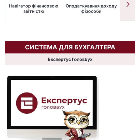
Навігатор фінансовою
Оподаткування доходу
ПД
звітністю
фізособи
СИСТЕМА ДЛЯ БУХГАЛТЕРА
Експертус Головбух