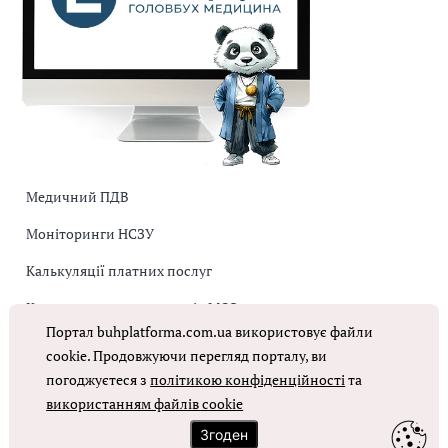
Медичний ПДВ
Моніторинги НСЗУ
Калькуляції платних послуг
Коригувальна накладна від МОЗ
Портал buhplatforma.com.ua використовує файли
Оплата праці в КНП
cookie. Продовжуючи перегляд порталу, ви
погоджуєтеся з
політикою конфіденційності
та
використанням файлів cookie
ОТРИМАТИ ДОСТУП
Згоден