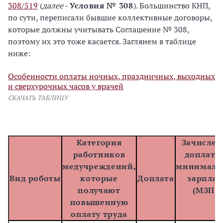
308/519
(
далее
-
Условия № 308
). Большинство КНП,
по сути, переписали бывшие коллективные договоры,
которые должны учитывать Соглашение № 308,
поэтому их это тоже касается. Заглянем в таблице
ниже:
Особенности оплаты ночных, праздничных, выходных
и сверхурочных часов у врачей
СКАЧАТЬ ТАБЛИЦУ
Категория
Зачислен
работников
доплаты
медучреждений,
минималь
Вид роботы
которые
Доплата
зарплат
получают
(МЗП)*
повышенную
оплату труда