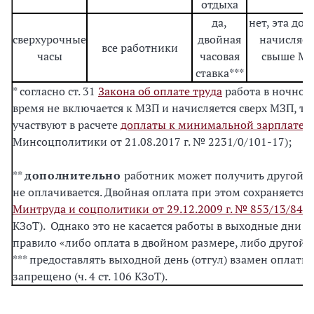
отдыха
да,
нет, эта доп
сверхурочные
двойная
начисляет
все работники
часы
часовая
свыше М
ставка***
* согласно ст. 31
Закона об оплате труда
работа в ночное
время не включается к МЗП и начисляется сверх МЗП, то
участвуют в расчете
доплаты к минимальной зарплате
(
Минсоцполитики от 21.08.2017 г. № 2231/0/101-17);
**
дополнительно
работник может получить другой д
не оплачивается. Двойная оплата при этом сохраняется 
Минтруда и соцполитики от 29.12.2009 г. № 853/13/84-
КЗоТ). Однако это не касается работы в выходные дни – 
правило «либо оплата в двойном размере, либо другой д
*** предоставлять выходной день (отгул) взамен оплаты
запрещено (ч. 4 ст. 106 КЗоТ).