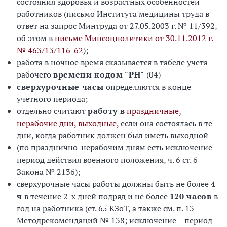
состояния здоровья и возрастных особенностей
работников (письмо Института медицины труда в
ответ на запрос Минтруда от 27.05.2003 г. № 11/392,
об этом в
письме Минсоцполитики от 30.11.2012 г.
№ 463/13/116-62
);
работа в ночное время сказывается в табеле учета
рабочего
времени кодом "РН"
(04)
сверхурочные часы
определяются в конце
учетного периода;
отдельно считают
работу в
праздничные,
нерабочие дни, выходные,
если она состоялась в те
дни, когда работник должен был иметь выходной
(по празднично-нерабочим дням есть исключение –
период действия военного положения, ч. 6 ст. 6
Закона № 2136);
сверхурочные часы работы должны быть не более
4
ч
в течение 2-х дней подряд и не более
120 часов
в
год на работника (ст. 65 КЗоТ, а также см. п. 13
Методрекомендаций № 138; исключение – период