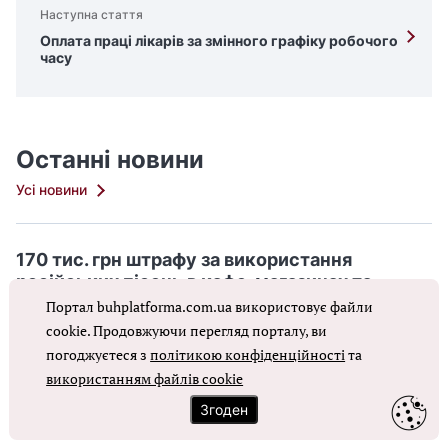
Наступна стаття
Оплата праці лікарів за змінного графіку робочого
часу
Останні новини
Усі новини
170 тис. грн штрафу за використання
російських пісень в кафе, магазинах та
салонах краси
Портал buhplatforma.com.ua використовує файли
cookie. Продовжуючи перегляд порталу, ви
5 серпня 2026
41
погоджуєтеся з
політикою конфіденційності
та
використанням файлів cookie
ФОП на 2 групі: перед прийняттям нового
Згоден
працівника перевірте ліміт