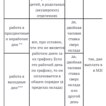
детей, в родильных
(акушерских)
отделениях
да,
работа в
двойная
праздничные
часовая
и нерабочие
ставка
все, при условии,
дни **
сверх
что это не является
оклада
рабочим днем за
да,
их графику. Если
так, данн
двойная
это рабочий день
выплата вх
часовая
по графику, то он
в МЗП
ставка
оплачивается в
работа в
сверх
общем порядке (в
выходные
оклада
пределах оклада)
дни***
или
другой
день