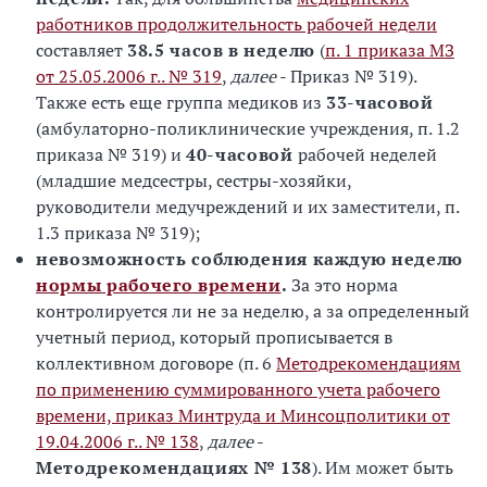
работников продолжительность рабочей недели
составляет
38.5 часов
в неделю
(
п. 1 приказа МЗ
от 25.05.2006 г.. № 319
,
далее
- Приказ № 319).
Также есть еще группа медиков из
33-часовой
(амбулаторно-поликлинические учреждения, п. 1.2
приказа № 319) и
40-часовой
рабочей неделей
(младшие медсестры, сестры-хозяйки,
руководители медучреждений и их заместители, п.
1.3 приказа № 319);
невозможность соблюдения каждую неделю
нормы рабочего времени
.
За это норма
контролируется ли не за неделю, а за определенный
учетный период, который прописывается в
коллективном договоре (п. 6
Методрекомендациям
по применению суммированного учета рабочего
времени, приказ Минтруда и Минсоцполитики от
19.04.2006 г.. № 138
,
далее
-
Методрекомендациях № 138
). Им может быть