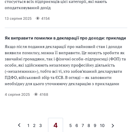
стосується всіх підприємців цієї категорії, які мають
оподатковуваний дохід
13 серпня 2025
4154
Як виправити помилки в декларації про доходи: приклади
Якщо після подання декларації про майновий стан і доходи
виявили помилку, можна її виправити. Це можуть зробити як
звичайні громадяни, так і фізичні особи-підприємці (ФОП) та
особи, які здійснюють незалежну професійну діяльність
(«незалежники»), тобто всі ті, хто зобов’язаний декларувати
ПДФО, військовий збір та ЄСВ. В огляді — як заповнити
необхідну для цього уточнюючу декларацію з прикладами
4 серпня 2025
4168
4
1
2
3
5
6
7
8
9
10