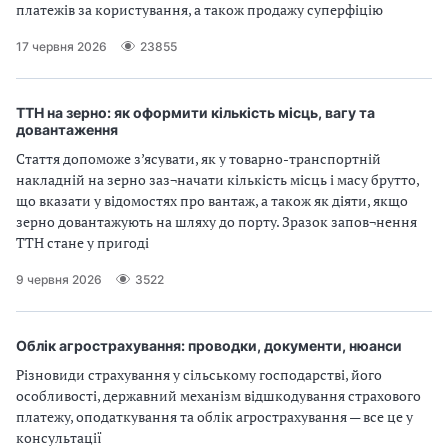
платежів за користування, а також продажу суперфіцію
17 червня 2026
23855
ТТН на зерно: як оформити кількість місць, вагу та
довантаження
Стаття допоможе з’ясувати, як у товарно-транспортній
накладній на зерно заз¬начати кількість місць і масу брутто,
що вказати у відомостях про вантаж, а також як діяти, якщо
зерно довантажують на шляху до порту. Зразок запов¬нення
ТТН стане у пригоді
9 червня 2026
3522
Облік агрострахування: проводки, документи, нюанси
Різновиди страхування у сільському господарстві, його
особливості, державний механізм відшкодування страхового
платежу, оподаткування та облік агрострахування — все це у
консультації