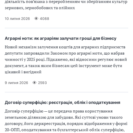
діяльність пов’язана з переробленням чи зберіганням культур
зернових, зернобобових та олійних
10 липня 2026
4088
Аграрні ноти: як аграріям залучати гроші для бізнесу
Новий механізм залучення коштів для аграрних підприємств
депутати запровадили Законом про аграрні ноти, що набрав
чинності у 2025 році. Підкажемо, які відносини регулює новий
документ, а також яким бізнесам цей інструмент може бути
цікавий і вигідний
9 липня 2026
2593
Договір суперфіцію: реєстрація, облік і оподаткування
Договір суперфіцію — це передача права користування
земельною ділянкою для забудови. Які суттєві умови такого
договору, його держреєстрація, порядок відображення у формі
20-ОПП, оподаткування та бухгалтерський облік суперфіцію,