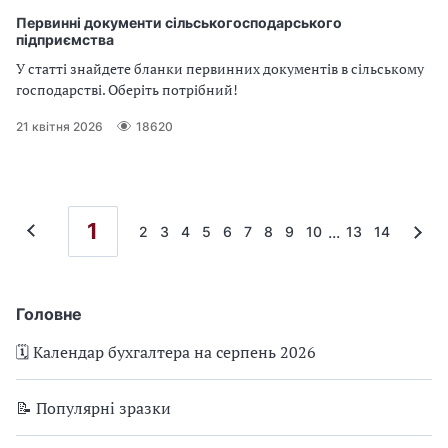
Первинні документи сільськогосподарського
підприємства
У статті знайдете бланки первинних документів в сільському
господарстві. Оберіть потрібний!
21 квітня 2026
18620
1
...
2
3
4
5
6
7
8
9
10
13
14
Головне
🗓️ Календар бухгалтера на серпень 2026
📝 Популярні зразки