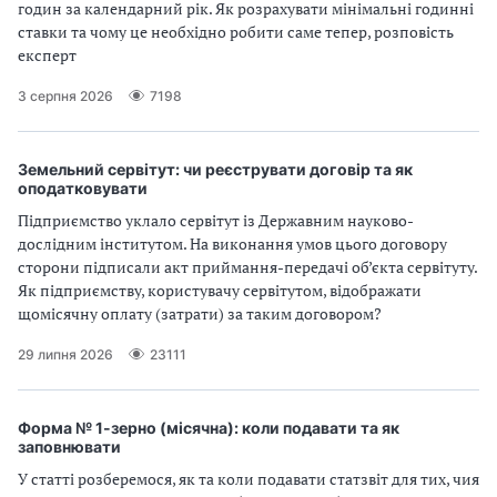
годин за календарний рік. Як розрахувати мінімальні годинні
ставки та чому це необхідно робити саме тепер, розповість
експерт
3 серпня 2026
7198
Земельний сервітут: чи реєструвати договір та як
оподатковувати
Підприємство уклало сервітут із Державним науково-
дослідним інститутом. На виконання умов цього договору
сторони підписали акт приймання-передачі об’єкта сервітуту.
Як підприємству, користувачу сервітутом, відображати
щомісячну оплату (затрати) за таким договором?
29 липня 2026
23111
Форма № 1-зерно (місячна): коли подавати та як
заповнювати
У статті розберемося, як та коли подавати статзвіт для тих, чия