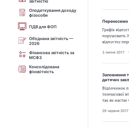
звітністю
Оподаткування доходу
фізособи
Переносимо в
ПДВ для ФОП
Графік відпус
порушувати. Н
Об’єднана звітність —
відпустку пер
2026
Фінансова звітність за
3 липня 2017
МСФЗ
Консолідована
фінзвітність
Заповнення т
дитячих зак
Відпочинок пр
тимчасової вт
так як настає
29 червня 2017