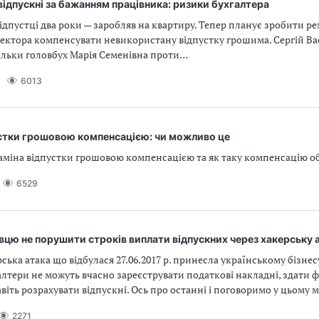
відпускні за бажанням працівника: ризики бухгалтера
 відпустці два роки — заробляв на квартиру. Тепер планує зробити р
ектора компенсувати невикористану відпустку грошима. Сергій В
тільки головбух Марія Семенівна проти…
6013
устки грошовою компенсацією: чи можливо це
аміна відпустки грошовою компенсацією та як таку компенсацію о
6529
цю не порушити строків виплати відпускних через хакерську 
ська атака що відбулася 27.06.2017 р. принесла українському бізне
алтери не можуть вчасно зареєструвати податкові накладні, здати 
навіть розрахувати відпускні. Ось про останні і поговоримо у цьому м
2271