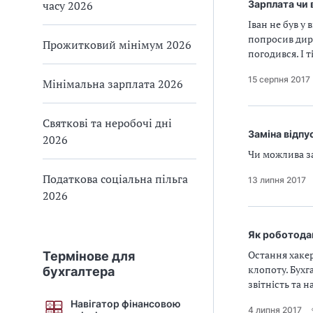
часу 2026
Зарплата чи 
Іван не був у
попросив дир
Прожитковий мінімум 2026
погодився. І 
15 серпня 2017
Мінімальна зарплата 2026
Святкові та неробочі дні
Заміна відп
2026
Чи можлива з
Податкова соціальна пільга
13 липня 2017
2026
Як роботодав
Остання хакер
Термінове для
клопоту. Бухг
бухгалтера
звітність та 
Навігатор фінансовою
4 липня 2017