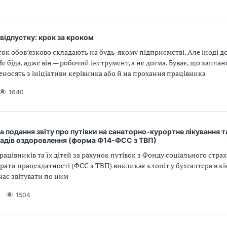
ідпустку: крок за кроком
ток обов’язково складають на будь-якому підприємстві. Але іноді д
е біда, адже він — робочий інструмент, а не догма. Буває, що запла
еносять з ініціативи керівника або й на прохання працівника
1640
а подання звіту про путівки на санаторно-курортне лікування т
ладів оздоровлення (форма Ф14-ФСС з ТВП)
ацівників та їх дітей за рахунок путівок з Фонду соціального страх
рати працездатності (ФСС з ТВП) викликає клопіт у бухгалтера в кін
 час звітувати по ним
1504