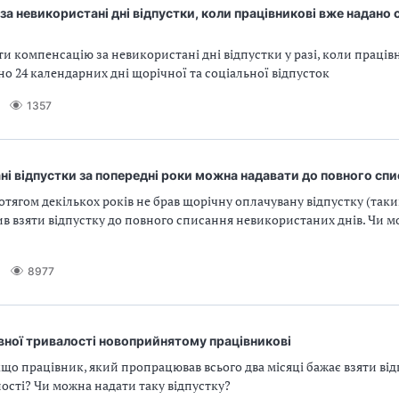
за невикористані дні відпустки, коли працівникові вже надано
и
и компенсацію за невикористані дні відпустки у разі, коли праців
о 24 календарних дні щорічної та соціальної відпусток
1357
і відпустки за попередні роки можна надавати до повного спи
тягом декількох років не брав щорічну оплачувану відпустку (так
ив взяти відпустку до повного списання невикористаних днів. Чи м
8977
вної тривалості новоприйнятому працівникові
що працівник, який пропрацював всього два місяці бажає взяти відп
ості? Чи можна надати таку відпустку?