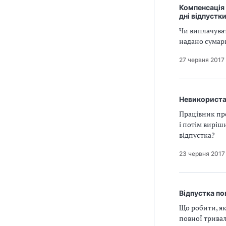
Компенсація 
дні відпустк
Чи виплачуват
надано сумарн
27 червня 2017
Невикористан
Працівник про
і потім виріш
відпустка?
23 червня 2017
Відпустка по
Що робити, як
повної тривал