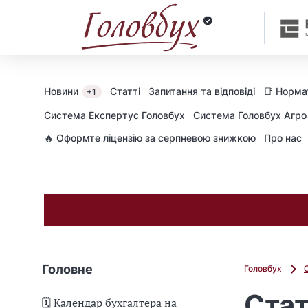
Новини
Статті
Запитання та відповіді
📑 Норма
+1
Cистема Експертус Головбух
Система Головбух Агро
🔥 Оформте ліцензію за серпневою знижкою
Про нас
Головне
Головбух
Стат
🗓️ Календар бухгалтера на