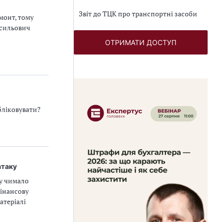
Звіт до ТЦК про транспортні засоби
емонт, тому
асильович
ОТРИМАТИ ДОСТУП
бліковувати?
атаку
су чимало
фінансову
атеріалі