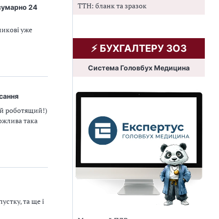
ТТН: бланк та зразок
 сумарно 24
никові уже
⚡️ БУХГАЛТЕРУ ЗОЗ
Система Головбух Медицина
сання
ий роботящий!)
ожлива така
устку, та ще і