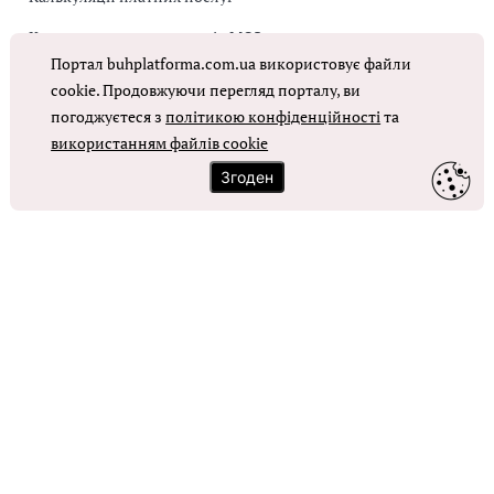
Коригувальна накладна від МОЗ
Портал buhplatforma.com.ua використовує файли
Оплата праці в КНП
cookie. Продовжуючи перегляд порталу, ви
погоджуєтеся з
політикою конфіденційності
та
ОТРИМАТИ ДОСТУП
використанням файлів cookie
Згоден
Контакти
Зворотний зв'язок
Карта сайту
Політика використання файлів cookie
Політика конфіденційності