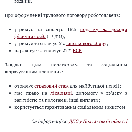
години.
При оформленні трудового договору роботодавець:
утримує та сплачує 18%
податку на доходи
фізичних осіб
(ПДФО);
утримує та сплачує 5%
військового збору
;
нараховує та сплачує 22%
ЄСВ
.
Завдяки цим податковим та соціальним
відрахуванням працівник:
отримує
страховий стаж
для майбутньої пенсії;
має право на
лікарняні
, допомогу у зв’язку з
вагітністю та пологами, інші виплати;
користується гарантованим соціальним захистом.
За інформацією
ДПС у Полтавській області