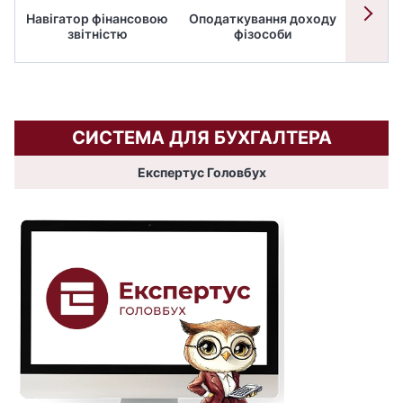
Навігатор фінансовою
Оподаткування доходу
ПД
звітністю
фізособи
СИСТЕМА ДЛЯ БУХГАЛТЕРА
Експертус Головбух