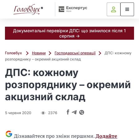
Документальні перевірки ДПС: що змінилося після 1
серпня →
Головбух
Новини
Господарські операції
ДПС: кожному
розпоряднику – окремий акцизний склад
ДПС: кожному
розпоряднику – окремий
акцизний склад
5 червня 2020
2376
Дізнавайтеся про зміни першими.
Додайте