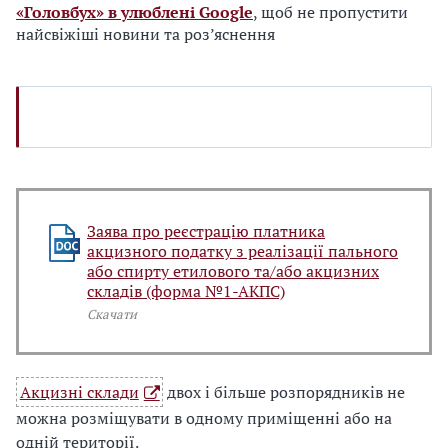
«Головбух» в улюблені Google
, щоб не пропустити
найсвіжіші новини та роз’яснення
Заява про реєстрацію платника
акцизного податку з реалізації пального
або спирту етилового та/або акцизних
складів (форма №1-АКПС)
Скачати
Акцизні склади
двох і більше розпорядників не
можна розміщувати в одному приміщенні або на
одній території.