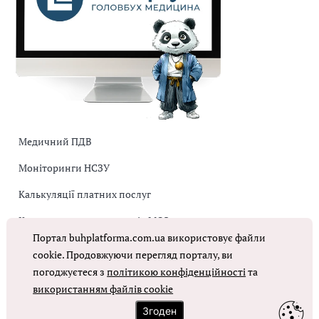
Медичний ПДВ
Моніторинги НСЗУ
Калькуляції платних послуг
Коригувальна накладна від МОЗ
Портал buhplatforma.com.ua використовує файли
Оплата праці в КНП
cookie. Продовжуючи перегляд порталу, ви
погоджуєтеся з
політикою конфіденційності
та
ОТРИМАТИ ДОСТУП
використанням файлів cookie
Згоден